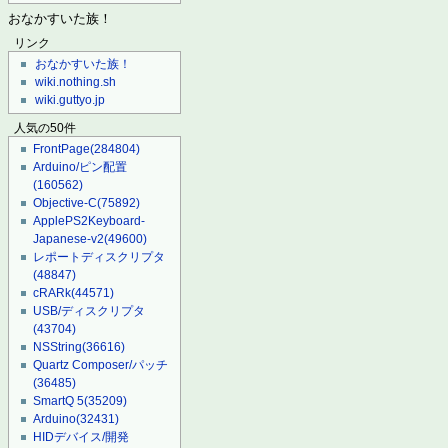
おなかすいた族！
リンク
おなかすいた族！
wiki.nothing.sh
wiki.guttyo.jp
人気の50件
FrontPage
(284804)
Arduino/ピン配置
(160562)
Objective-C
(75892)
ApplePS2Keyboard-
Japanese-v2
(49600)
レポートディスクリプタ
(48847)
cRARk
(44571)
USB/ディスクリプタ
(43704)
NSString
(36616)
Quartz Composer/パッチ
(36485)
SmartQ 5
(35209)
Arduino
(32431)
HIDデバイス/開発