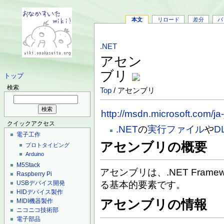
本文
リロード
差分
バ
.NET
アセン
ブリ
トップ
検索
Top
/ アセンブリ
http://msdn.microsoft.com/ja
クイックアクセス
.NET
の
実行ファイル
や
D
電子工作
アセンブリの概要
プロトタイピング
Arduino
M5Stack
アセンブリは、.NET Fram
Raspberry Pi
る基本的要素です。
USBデバイス開発
HIDデバイス製作
MIDI機器製作
アセンブリの情報
ニコニコ技術部
電子部品