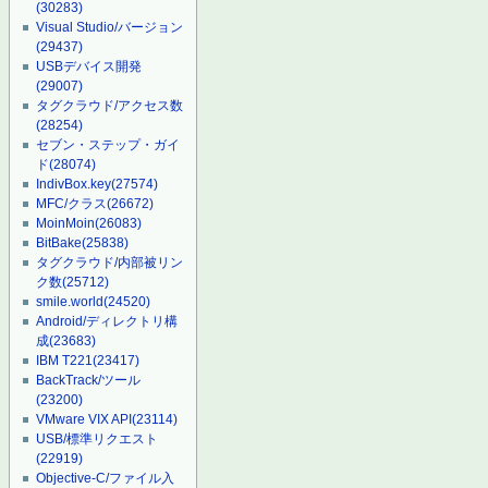
(30283)
Visual Studio/バージョン
(29437)
USBデバイス開発
(29007)
タグクラウド/アクセス数
(28254)
セブン・ステップ・ガイ
ド
(28074)
IndivBox.key
(27574)
MFC/クラス
(26672)
MoinMoin
(26083)
BitBake
(25838)
タグクラウド/内部被リン
ク数
(25712)
smile.world
(24520)
Android/ディレクトリ構
成
(23683)
IBM T221
(23417)
BackTrack/ツール
(23200)
VMware VIX API
(23114)
USB/標準リクエスト
(22919)
Objective-C/ファイル入