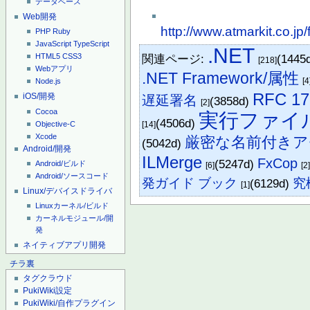
データベース
Web開発
http://www.atmarkit.co.j
PHP
Ruby
JavaScript
TypeScript
.NET
関連ページ:
(1445
HTML5
CSS3
[218]
Webアプリ
.NET Framework/属性
[4
Node.js
RFC 17
iOS/開発
遅延署名
(3858d)
[2]
Cocoa
実行ファイ
(4506d)
Objective-C
[14]
Xcode
厳密な名前付きア
(5042d)
Android/開発
ILMerge
FxCop
(5247d)
Android/ビルド
[6]
[2
Android/ソースコード
発ガイド ブック
究
(6129d)
[1]
Linux/デバイスドライバ
Linuxカーネル/ビルド
カーネルモジュール/開
発
ネイティブアプリ開発
チラ裏
タグクラウド
PukiWiki設定
PukiWiki/自作プラグイン