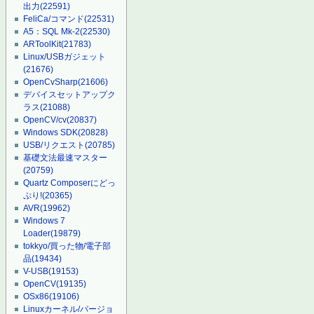
出力
(22591)
FeliCa/コマンド
(22531)
A5：SQL Mk-2
(22530)
ARToolKit
(21783)
Linux/USBガジェット
(21676)
OpenCvSharp
(21606)
デバイスセットアップク
ラス
(21088)
OpenCV/cv
(20837)
Windows SDK
(20828)
USB/リクエスト
(20785)
基礎文法最速マスター
(20759)
Quartz Composerにどっ
ぷり!
(20365)
AVR
(19962)
Windows 7
Loader
(19879)
tokkyo/買った物/電子部
品
(19434)
V-USB
(19153)
OpenCV
(19135)
OSx86
(19106)
Linuxカーネル/バージョ