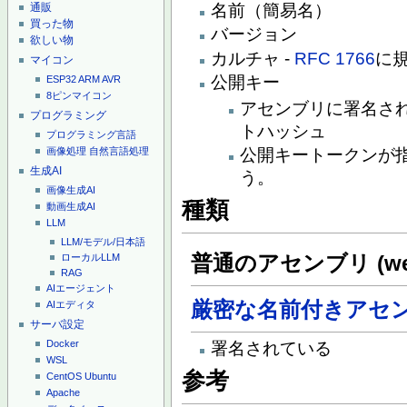
通販
名前（簡易名）
買った物
バージョン
欲しい物
カルチャ -
RFC 1766
に
マイコン
公開キー
ESP32
ARM
AVR
8ピンマイコン
アセンブリに署名さ
プログラミング
トハッシュ
プログラミング言語
公開キートークンが
画像処理
自然言語処理
生成AI
う。
画像生成AI
種類
動画生成AI
LLM
LLM/モデル/日本語
普通のアセンブリ (weak
ローカルLLM
RAG
AIエージェント
厳密な名前付きアセ
AIエディタ
サーバ設定
Docker
署名されている
WSL
参考
CentOS
Ubuntu
Apache