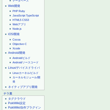
データベース
Web開発
PHP
Ruby
JavaScript
TypeScript
HTML5
CSS3
Webアプリ
Node.js
iOS/開発
Cocoa
Objective-C
Xcode
Android/開発
Android/ビルド
Android/ソースコード
Linux/デバイスドライバ
Linuxカーネル/ビルド
カーネルモジュール/開
発
ネイティブアプリ開発
チラ裏
タグクラウド
PukiWiki設定
PukiWiki/自作プラグイン