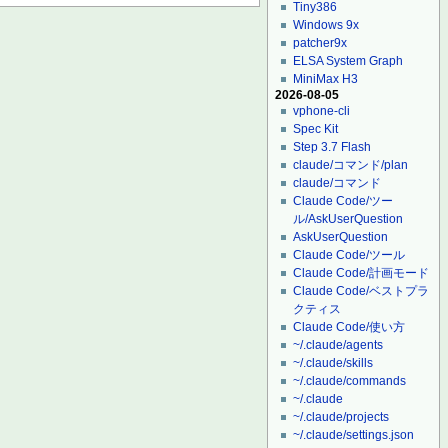
Tiny386
Windows 9x
patcher9x
ELSA System Graph
MiniMax H3
2026-08-05
vphone-cli
Spec Kit
Step 3.7 Flash
claude/コマンド/plan
claude/コマンド
Claude Code/ツー
ル/AskUserQuestion
AskUserQuestion
Claude Code/ツール
Claude Code/計画モード
Claude Code/ベストプラ
クティス
Claude Code/使い方
~/.claude/agents
~/.claude/skills
~/.claude/commands
~/.claude
~/.claude/projects
~/.claude/settings.json