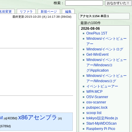
検索：
名前変更
リファラ
新規ページ
編集
アクセス:1154 本日:1
最終更新:2015-10-20 (火) 14:17:38 (3943d)
最新の100件
2026-08-06
OnePlus 15T
Windows/イベントビュー
アー
Windows/イベントログ
Get-WinEvent
Windows/イベントビュー
アー/Windowsロ
グ/Application
Windows/イベントビュー
アー/Windowsログ
イベントビューアー
WPA MCP
OSV-Scanner
osv-scanner
pubspec.lock
scoop list
x86アセンブラ
/M
tokkyo/設定/Node.js
(4038d)
[4]
[10]
Start-MpWDOScan
(6789d)
Raspberry Pi Pico