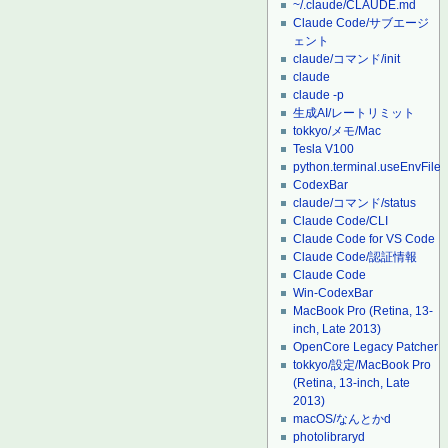
~/.claude/CLAUDE.md
Claude Code/サブエージ
ェント
claude/コマンド/init
claude
claude -p
生成AI/レートリミット
tokkyo/メモ/Mac
Tesla V100
python.terminal.useEnvFile
CodexBar
claude/コマンド/status
Claude Code/CLI
Claude Code for VS Code
Claude Code/認証情報
Claude Code
Win-CodexBar
MacBook Pro (Retina, 13-
inch, Late 2013)
OpenCore Legacy Patcher
tokkyo/設定/MacBook Pro
(Retina, 13-inch, Late
2013)
macOS/なんとかd
photolibraryd