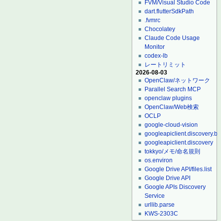
FVM/Visual Studio Code
dart.flutterSdkPath
.fvmrc
Chocolatey
Claude Code Usage
Monitor
codex-lb
レートリミット
2026-08-03
OpenClaw/ネットワーク
Parallel Search MCP
openclaw plugins
OpenClaw/Web検索
OCLP
google-cloud-vision
googleapiclient.discovery.bu
googleapiclient.discovery
tokkyo/メモ/命名規則
os.environ
Google Drive API/files.list
Google Drive API
Google APIs Discovery
Service
urllib.parse
KWS-2303C