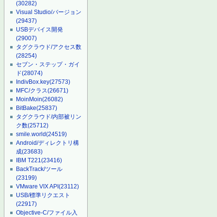
(30282)
Visual Studio/バージョン
(29437)
USBデバイス開発
(29007)
タグクラウド/アクセス数
(28254)
セブン・ステップ・ガイ
ド
(28074)
IndivBox.key
(27573)
MFC/クラス
(26671)
MoinMoin
(26082)
BitBake
(25837)
タグクラウド/内部被リン
ク数
(25712)
smile.world
(24519)
Android/ディレクトリ構
成
(23683)
IBM T221
(23416)
BackTrack/ツール
(23199)
VMware VIX API
(23112)
USB/標準リクエスト
(22917)
Objective-C/ファイル入