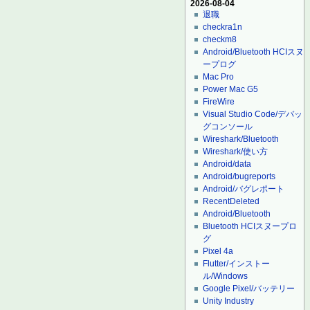
2026-08-04
退職
checkra1n
checkm8
Android/Bluetooth HCIスヌ
ープログ
Mac Pro
Power Mac G5
FireWire
Visual Studio Code/デバッ
グコンソール
Wireshark/Bluetooth
Wireshark/使い方
Android/data
Android/bugreports
Android/バグレポート
RecentDeleted
Android/Bluetooth
Bluetooth HCIスヌープロ
グ
Pixel 4a
Flutter/インストー
ル/Windows
Google Pixel/バッテリー
Unity Industry