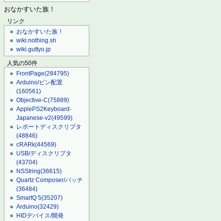
おなかすいた族！
リンク
おなかすいた族！
wiki.nothing.sh
wiki.guttyo.jp
人気の50件
FrontPage
(284795)
Arduino/ピン配置
(160561)
Objective-C
(75889)
ApplePS2Keyboard-
Japanese-v2
(49599)
レポートディスクリプタ
(48846)
cRARk
(44569)
USB/ディスクリプタ
(43704)
NSString
(36615)
Quartz Composer/パッチ
(36484)
SmartQ 5
(35207)
Arduino
(32429)
HIDデバイス/開発