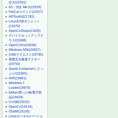
出力
(22591)
A5：SQL Mk-2
(22529)
FeliCa/コマンド
(22527)
ARToolKit
(21782)
Linux/USBガジェット
(21676)
OpenCvSharp
(21605)
デバイスセットアップク
ラス
(21088)
OpenCV/cv
(20836)
Windows SDK
(20827)
USB/リクエスト
(20785)
基礎文法最速マスター
(20759)
Quartz Composerにどっ
ぷり!
(20365)
AVR
(19961)
Windows 7
Loader
(19878)
tokkyo/買った物/電子部
品
(19434)
V-USB
(19152)
OpenCV
(19134)
OSx86
(19105)
Linuxカーネル/バージョ