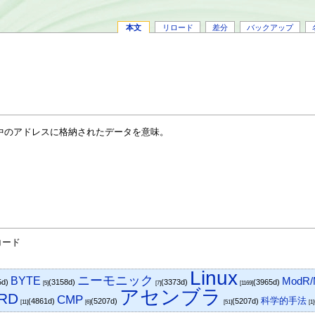
本文
リロード
差分
バックアップ
[]中のアドレスに格納されたデータを意味。
コード
Linux
ニーモニック
BYTE
ModR
5d)
(3158d)
(3373d)
(3965d)
[5]
[7]
[1169]
アセンブラ
RD
CMP
科学的手法
(4861d)
(5207d)
(5207d)
[11]
[6]
[51]
[1]