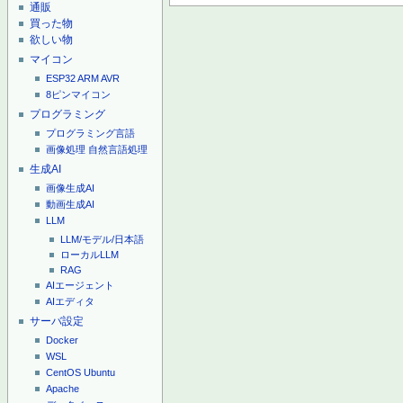
通販
買った物
欲しい物
マイコン
ESP32
ARM
AVR
8ピンマイコン
プログラミング
プログラミング言語
画像処理
自然言語処理
生成AI
画像生成AI
動画生成AI
LLM
LLM/モデル/日本語
ローカルLLM
RAG
AIエージェント
AIエディタ
サーバ設定
Docker
WSL
CentOS
Ubuntu
Apache