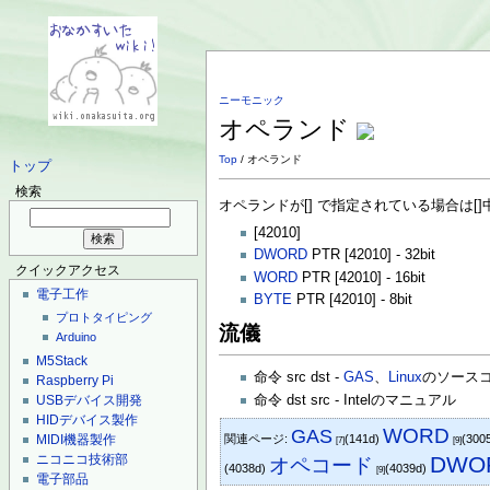
ニーモニック
オペランド
Top
/ オペランド
トップ
検索
オペランドが[] で指定されている場合は
[42010]
DWORD
PTR [42010] - 32bit
クイックアクセス
WORD
PTR [42010] - 16bit
電子工作
BYTE
PTR [42010] - 8bit
プロトタイピング
流儀
Arduino
M5Stack
命令 src dst -
GAS
、
Linux
のソース
Raspberry Pi
命令 dst src - Intelのマニュアル
USBデバイス開発
HIDデバイス製作
WORD
GAS
関連ページ:
(141d)
(300
MIDI機器製作
[7]
[9]
DWO
ニコニコ技術部
オペコード
(4038d)
(4039d)
[9]
電子部品