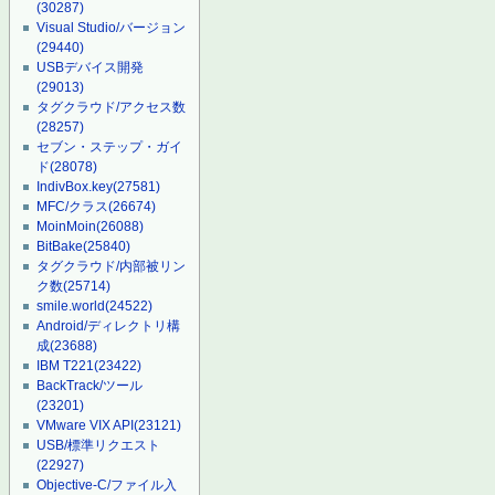
(30287)
Visual Studio/バージョン
(29440)
USBデバイス開発
(29013)
タグクラウド/アクセス数
(28257)
セブン・ステップ・ガイ
ド
(28078)
IndivBox.key
(27581)
MFC/クラス
(26674)
MoinMoin
(26088)
BitBake
(25840)
タグクラウド/内部被リン
ク数
(25714)
smile.world
(24522)
Android/ディレクトリ構
成
(23688)
IBM T221
(23422)
BackTrack/ツール
(23201)
VMware VIX API
(23121)
USB/標準リクエスト
(22927)
Objective-C/ファイル入