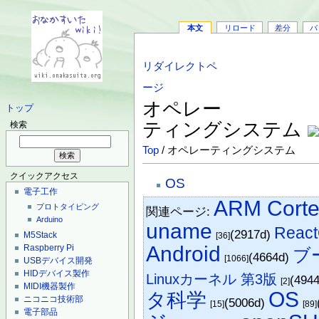
本文
リロード
差分
バ
リダイレクトペ
ージ
オペレー
トップ
ティングシステム
検索
Top
/ オペレーティングシステム
クイックアクセス
OS
電子工作
ARM Corte
プロトタイピング
関連ページ:
Arduino
uname
Reac
(2917d)
M5Stack
[36]
Android
Raspberry Pi
ブ
(4664d)
[1066]
USBデバイス開発
HIDデバイス製作
Linuxカーネル 第3版
(494
[2]
MIDI機器製作
OS
タ科学
ニコニコ技術部
(5006d)
[15]
[89]
電子部品