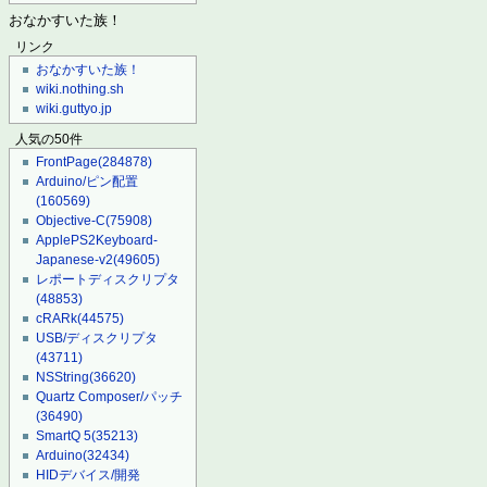
おなかすいた族！
リンク
おなかすいた族！
wiki.nothing.sh
wiki.guttyo.jp
人気の50件
FrontPage
(284878)
Arduino/ピン配置
(160569)
Objective-C
(75908)
ApplePS2Keyboard-
Japanese-v2
(49605)
レポートディスクリプタ
(48853)
cRARk
(44575)
USB/ディスクリプタ
(43711)
NSString
(36620)
Quartz Composer/パッチ
(36490)
SmartQ 5
(35213)
Arduino
(32434)
HIDデバイス/開発