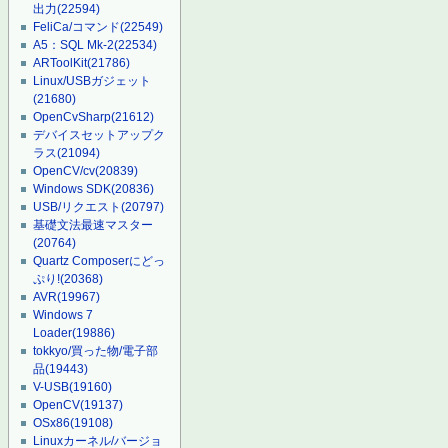
出力
(22594)
FeliCa/コマンド
(22549)
A5：SQL Mk-2
(22534)
ARToolKit
(21786)
Linux/USBガジェット
(21680)
OpenCvSharp
(21612)
デバイスセットアップク
ラス
(21094)
OpenCV/cv
(20839)
Windows SDK
(20836)
USB/リクエスト
(20797)
基礎文法最速マスター
(20764)
Quartz Composerにどっ
ぷり!
(20368)
AVR
(19967)
Windows 7
Loader
(19886)
tokkyo/買った物/電子部
品
(19443)
V-USB
(19160)
OpenCV
(19137)
OSx86
(19108)
Linuxカーネル/バージョ