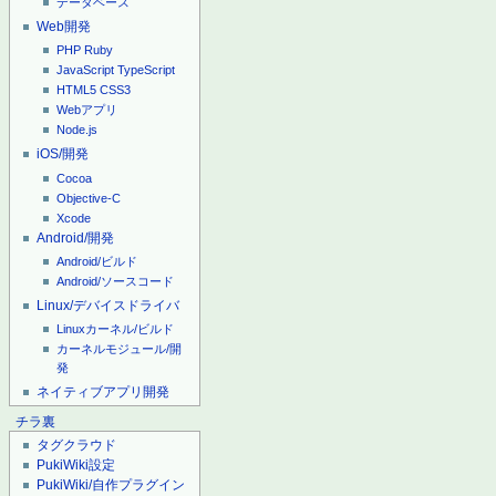
データベース
Web開発
PHP
Ruby
JavaScript
TypeScript
HTML5
CSS3
Webアプリ
Node.js
iOS/開発
Cocoa
Objective-C
Xcode
Android/開発
Android/ビルド
Android/ソースコード
Linux/デバイスドライバ
Linuxカーネル/ビルド
カーネルモジュール/開
発
ネイティブアプリ開発
チラ裏
タグクラウド
PukiWiki設定
PukiWiki/自作プラグイン