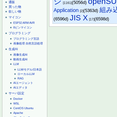
ジ
openS
(5056d)
通販
[1161]
買った物
組み
Application
(5363d)
[2]
欲しい物
JIS X
マイコン
(6596d)
(6598d)
[17]
ESP32
ARM
AVR
8ピンマイコン
プログラミング
プログラミング言語
画像処理
自然言語処理
生成AI
画像生成AI
動画生成AI
LLM
LLM/モデル/日本語
ローカルLLM
RAG
AIエージェント
AIエディタ
サーバ設定
Docker
WSL
CentOS
Ubuntu
Apache