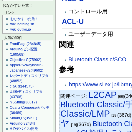
おなかすいた族！
コントロール用
リンク
おなかすいた族！
ACL-U
wiki.nothing.sh
wiki.guttyo.jp
ユーザーデータ用
人気の50件
関連
FrontPage
(284845)
Arduino/ピン配置
(160568)
Bluetooth Classic/SCO
Objective-C
(75902)
ApplePS2Keyboard-
参考
Japanese-v2
(49602)
レポートディスクリプタ
(48852)
https://www.silex.jp/libr
cRARk
(44575)
USB/ディスクリプタ
L2CAP
関連ページ:
(34
[69]
(43708)
Bluetooth Classi
NSString
(36617)
Quartz Composer/パッチ
Classic/LMP
(36489)
(367d
[19]
SmartQ 5
(35211)
ヤ
Bluetoot
(367d)
Arduino
(32434)
[19]
HIDデバイス/開発