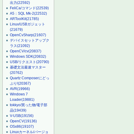
出力
(22592)
FeliCa/コマンド
(22539)
A5：SQL Mk-2
(22532)
ARToolKit
(21785)
Linux/USBガジェット
(21679)
OpenCvSharp
(21607)
デバイスセットアップク
ラス
(21092)
OpenCV/cv
(20837)
Windows SDK
(20832)
USB/リクエスト
(20790)
基礎文法最速マスター
(20762)
Quartz Composerにどっ
ぷり!
(20367)
AVR
(19966)
Windows 7
Loader
(19881)
tokkyo/買った物/電子部
品
(19439)
V-USB
(19156)
OpenCV
(19136)
OSx86
(19107)
Linuxカーネル/バージョ