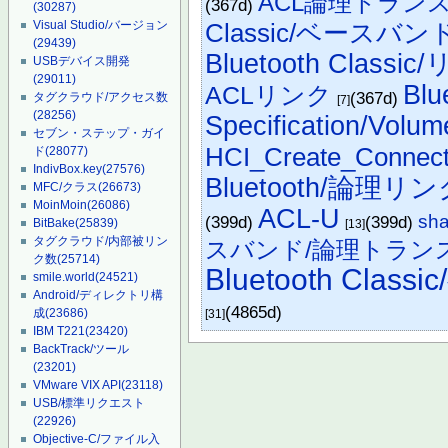
ACL論理トラン
(367d)
(30287)
Visual Studio/バージョン
Classic/ベースバ
(29439)
Bluetooth Clas
USBデバイス開発
(29011)
Blu
ACLリンク
(367d)
タグクラウド/アクセス数
[7]
(28256)
Specification/Volum
セブン・ステップ・ガイ
HCI_Create_Connect
ド
(28077)
IndivBox.key
(27576)
Bluetooth/論理リ
MFC/クラス
(26673)
MoinMoin
(26086)
ACL-U
sha
(399d)
(399d)
BitBake
(25839)
[13]
タグクラウド/内部被リン
スバンド/論理トランス
ク数
(25714)
Bluetooth Cla
smile.world
(24521)
Android/ディレクトリ構
(4865d)
成
(23686)
[31]
IBM T221
(23420)
BackTrack/ツール
(23201)
VMware VIX API
(23118)
USB/標準リクエスト
(22926)
Objective-C/ファイル入