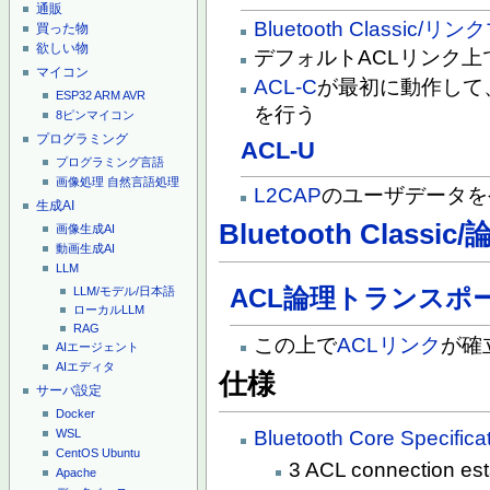
通販
Bluetooth Classic/
買った物
欲しい物
デフォルトACLリンク
マイコン
ACL-C
が最初に動作して
ESP32
ARM
AVR
を行う
8ピンマイコン
プログラミング
ACL-U
プログラミング言語
画像処理
自然言語処理
L2CAP
のユーザデータを
生成AI
Bluetooth Clas
画像生成AI
動画生成AI
LLM
ACL論理トランスポ
LLM/モデル/日本語
ローカルLLM
RAG
この上で
ACLリンク
が確
AIエージェント
AIエディタ
仕様
サーバ設定
Docker
Bluetooth Core Specifica
WSL
CentOS
Ubuntu
3 ACL connection es
Apache