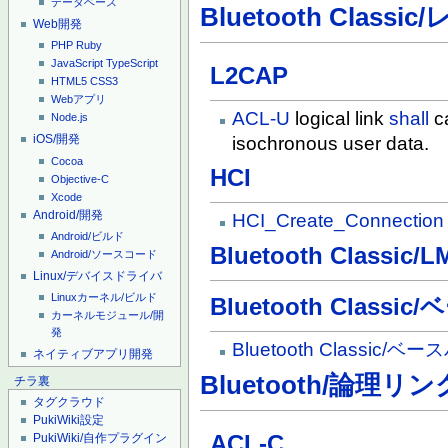
データベース
Bluetooth Classic
Web開発
PHP
Ruby
JavaScript
TypeScript
L2CAP
HTML5
CSS3
Webアプリ
ACL-U
logical link
shall
c
Node.js
iOS/開発
isochronous user data.
Cocoa
HCI
Objective-C
Xcode
Android/開発
HCI_Create_Connection
Android/ビルド
Bluetooth Classic/L
Android/ソースコード
Linux/デバイスドライバ
Linuxカーネル/ビルド
Bluetooth Class
カーネルモジュール/開
発
Bluetooth Classi
ネイティブアプリ開発
Bluetooth/論理リン
チラ裏
タグクラウド
PukiWiki設定
ACL-C
PukiWiki/自作プラグイン