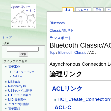
本文
リロード
差分
バ
Bluetooth
Classic/論理ト
ランスポート
トップ
Bluetooth Classic/
検索
Top
/
Bluetooth Classic
/ ACL
クイックアクセス
Asynchronous Connection L
電子工作
プロトタイピング
論理リンク
Arduino
M5Stack
Raspberry Pi
ACLリンク
USBデバイス開発
HIDデバイス製作
HCI_Create_Connection
MIDI機器製作
ニコニコ技術部
ACL-C
電子部品