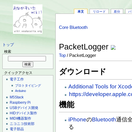
本文
リロード
差分
バ
Core Bluetooth
PacketLogger
トップ
検索
Top
/ PacketLogger
ダウンロード
クイックアクセス
電子工作
Additional Tools for Xcod
プロトタイピング
Arduino
https://developer.apple.
M5Stack
Raspberry Pi
機能
USBデバイス開発
HIDデバイス製作
iPhone
の
Bluetooth
通信
MIDI機器製作
ニコニコ技術部
る
電子部品