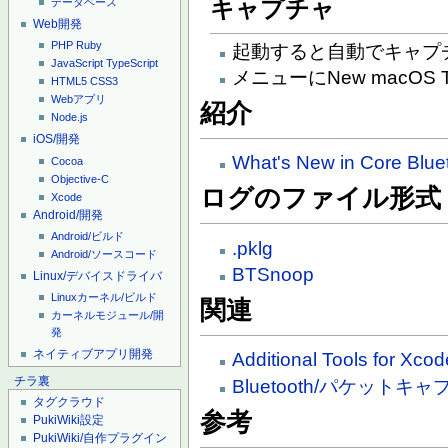
キャプチャ
データベース
Web開発
PHP
Ruby
起動すると自動でキャプ
JavaScript
TypeScript
メニューにNew macOS Tr
HTML5
CSS3
Webアプリ
紹介
Node.js
iOS/開発
What's New in Core Blue
Cocoa
Objective-C
ログのファイル形式
Xcode
Android/開発
Android/ビルド
.pklg
Android/ソースコード
BTSnoop
Linux/デバイスドライバ
Linuxカーネル/ビルド
関連
カーネルモジュール/開
発
ネイティブアプリ開発
Additional Tools for Xco
チラ裏
Bluetooth/パケットキ
タグクラウド
参考
PukiWiki設定
PukiWiki/自作プラグイン