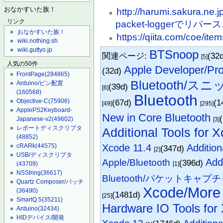
おなかすいた族！
http://harumi.sakura.ne.
リンク
packet-loggerでリ
おなかすいた族！
https://qiita.com/coe/i
wiki.nothing.sh
wiki.guttyo.jp
BTSnoop
関連ページ:
(32
[5]
人気の50件
Apple Developer/Pro
(32d)
FrontPage
(284865)
Bluetooth/ス
Arduino/ピン配置
(39d)
[6]
(160568)
Bluetooth
Objective-C
(75906)
(67d)
(1
[49]
[295]
ApplePS2Keyboard-
New in Core Bluetooth
Japanese-v2
(49602)
[3]
レポートディスクリプタ
Additional Tools for 
(48852)
Xcode 11.4
Addition
cRARk
(44575)
(347d)
[2]
USB/ディスクリプタ
Add
Apple/Bluetooth
(396d)
(43709)
[1]
NSString
(36617)
Bluetooth/パケットキャプ
Quartz Composer/パッチ
Xcode/More 
(36490)
(1481d)
[25]
SmartQ 5
(35211)
Hardware IO Tools for
Arduino
(32434)
HIDデバイス/開発