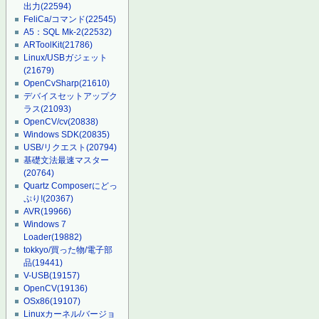
出力
(22594)
FeliCa/コマンド
(22545)
A5：SQL Mk-2
(22532)
ARToolKit
(21786)
Linux/USBガジェット
(21679)
OpenCvSharp
(21610)
デバイスセットアップク
ラス
(21093)
OpenCV/cv
(20838)
Windows SDK
(20835)
USB/リクエスト
(20794)
基礎文法最速マスター
(20764)
Quartz Composerにどっ
ぷり!
(20367)
AVR
(19966)
Windows 7
Loader
(19882)
tokkyo/買った物/電子部
品
(19441)
V-USB
(19157)
OpenCV
(19136)
OSx86
(19107)
Linuxカーネル/バージョ