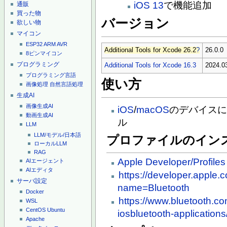
iOS 13
で機能追加
通販
買った物
バージョン
欲しい物
マイコン
ESP32
ARM
AVR
Additional Tools for Xcode 26.2
?
26.0.0
8ピンマイコン
プログラミング
Additional Tools for Xcode 16.3
2024.0
プログラミング言語
使い方
画像処理
自然言語処理
生成AI
画像生成AI
iOS
/
macOS
のデバイス
動画生成AI
ル
LLM
LLM/モデル/日本語
プロファイルのイン
ローカルLLM
RAG
Apple Developer/Profile
AIエージェント
AIエディタ
https://developer.apple.c
サーバ設定
name=Bluetooth
Docker
https://www.bluetooth.c
WSL
CentOS
Ubuntu
iosbluetooth-applications
Apache