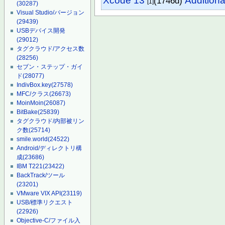
Xcode 13
Additiona
(1746d)
[1]
(30287)
Visual Studio/バージョン
(29439)
USBデバイス開発
(29012)
タグクラウド/アクセス数
(28256)
セブン・ステップ・ガイ
ド
(28077)
IndivBox.key
(27578)
MFC/クラス
(26673)
MoinMoin
(26087)
BitBake
(25839)
タグクラウド/内部被リン
ク数
(25714)
smile.world
(24522)
Android/ディレクトリ構
成
(23686)
IBM T221
(23422)
BackTrack/ツール
(23201)
VMware VIX API
(23119)
USB/標準リクエスト
(22926)
Objective-C/ファイル入