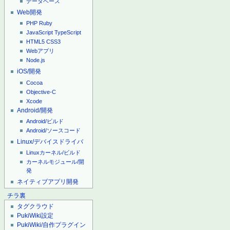
データベース
Web開発
PHP
Ruby
JavaScript
TypeScript
HTML5
CSS3
Webアプリ
Node.js
iOS/開発
Cocoa
Objective-C
Xcode
Android/開発
Android/ビルド
Android/ソースコード
Linux/デバイスドライバ
Linuxカーネル/ビルド
カーネルモジュール/開
発
ネイティブアプリ開発
チラ裏
タグクラウド
PukiWiki設定
PukiWiki/自作プラグイン