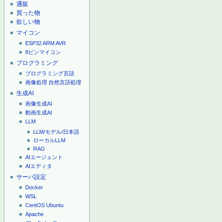
通販
買った物
欲しい物
マイコン
ESP32
ARM
AVR
8ピンマイコン
プログラミング
プログラミング言語
画像処理
自然言語処理
生成AI
画像生成AI
動画生成AI
LLM
LLM/モデル/日本語
ローカルLLM
RAG
AIエージェント
AIエディタ
サーバ設定
Docker
WSL
CentOS
Ubuntu
Apache