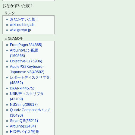
おなかすいた族！
リンク
おなかすいた族！
wiki.nothing.sh
wiki.guttyo.jp
人気の50件
FrontPage
(284865)
Arduino/ピン配置
(160568)
Objective-C
(75906)
ApplePS2Keyboard-
Japanese-v2
(49602)
レポートディスクリプタ
(48852)
cRARk
(44575)
USB/ディスクリプタ
(43709)
NSString
(36617)
Quartz Composer/パッチ
(36490)
SmartQ 5
(35211)
Arduino
(32434)
HIDデバイス/開発