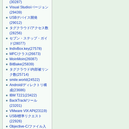
(30287)
Visual Studio/バージョン
(29439)
USBデバイス開発
(29012)
タグクラウド/アクセス数
(28256)
セブン・ステップ・ガイ
ド
(28077)
IndivBox.key
(27578)
MFC/クラス
(26673)
MoinMoin
(26087)
BitBake
(25839)
タグクラウド/内部被リン
ク数
(25714)
smile.world
(24522)
Android/ディレクトリ構
成
(23686)
IBM T221
(23422)
BackTrack/ツール
(23201)
VMware VIX API
(23119)
USB/標準リクエスト
(22926)
Objective-C/ファイル入