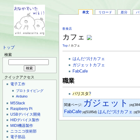
本文
リロード
差分
バ
飲食店
カフェ
Top
/ カフェ
トップ
検索
はんだづけカフェ
ガジェットカフェ
FabCafe
クイックアクセス
職業
電子工作
プロトタイピング
バリスタ
?
Arduino
ガジェット
M5Stack
関連ページ:
(38
[35]
Raspberry Pi
FabCafe
はんだづけカフェ
(5185d)
(5
[4]
[3]
USBデバイス開発
HIDデバイス製作
MIDI機器製作
ニコニコ技術部
電子部品