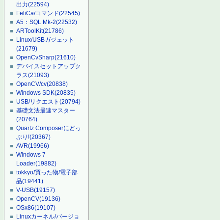
出力
(22594)
FeliCa/コマンド
(22545)
A5：SQL Mk-2
(22532)
ARToolKit
(21786)
Linux/USBガジェット
(21679)
OpenCvSharp
(21610)
デバイスセットアップク
ラス
(21093)
OpenCV/cv
(20838)
Windows SDK
(20835)
USB/リクエスト
(20794)
基礎文法最速マスター
(20764)
Quartz Composerにどっ
ぷり!
(20367)
AVR
(19966)
Windows 7
Loader
(19882)
tokkyo/買った物/電子部
品
(19441)
V-USB
(19157)
OpenCV
(19136)
OSx86
(19107)
Linuxカーネル/バージョ