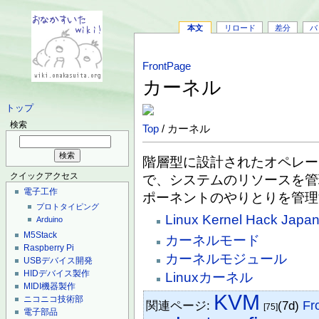
本文
リロード
差分
バ
FrontPage
カーネル
トップ
検索
Top
/ カーネル
階層型に設計されたオペレー
クイックアクセス
で、システムのリソースを管
電子工作
ポーネントのやりとりを管理
プロトタイピング
Linux Kernel Hack Japa
Arduino
M5Stack
カーネルモード
Raspberry Pi
カーネルモジュール
USBデバイス開発
HIDデバイス製作
Linuxカーネル
MIDI機器製作
KVM
ニコニコ技術部
関連ページ:
(7d)
Fr
[75]
電子部品