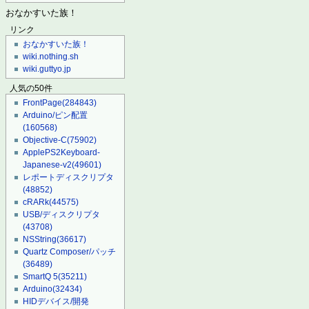
おなかすいた族！
リンク
おなかすいた族！
wiki.nothing.sh
wiki.guttyo.jp
人気の50件
FrontPage
(284843)
Arduino/ピン配置
(160568)
Objective-C
(75902)
ApplePS2Keyboard-
Japanese-v2
(49601)
レポートディスクリプタ
(48852)
cRARk
(44575)
USB/ディスクリプタ
(43708)
NSString
(36617)
Quartz Composer/パッチ
(36489)
SmartQ 5
(35211)
Arduino
(32434)
HIDデバイス/開発