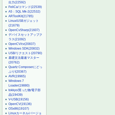
出力
(22592)
FeliCa/コマンド
(22539)
A5：SQL Mk-2
(22532)
ARToolKit
(21785)
Linux/USBガジェット
(21679)
OpenCvSharp
(21607)
デバイスセットアップク
ラス
(21092)
OpenCV/cv
(20837)
Windows SDK
(20832)
USB/リクエスト
(20790)
基礎文法最速マスター
(20762)
Quartz Composerにどっ
ぷり!
(20367)
AVR
(19965)
Windows 7
Loader
(19880)
tokkyo/買った物/電子部
品
(19439)
V-USB
(19156)
OpenCV
(19136)
OSx86
(19107)
Linuxカーネル/バージョ