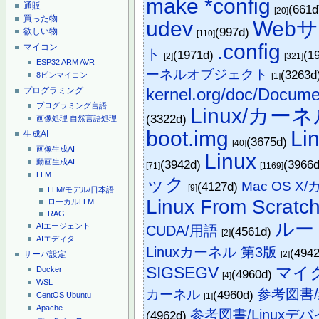
make *config
通販
(661
[20]
買った物
udev
Web
(997d)
欲しい物
[110]
.config
マイコン
ト
(1971d)
(1
[2]
[321]
ESP32
ARM
AVR
ーネルオブジェクト
(3263d
8ピンマイコン
[1]
kernel.org/doc/Documen
プログラミング
プログラミング言語
Linux/カ
(3322d)
画像処理
自然言語処理
boot.img
L
生成AI
(3675d)
[40]
画像生成AI
Linux
動画生成AI
(3942d)
(3966
[71]
[1169]
LLM
ック
Mac OS X
(4127d)
[9]
LLM/モデル/日本語
Linux From Scratc
ローカルLLM
RAG
ルー
AIエージェント
CUDA/用語
(4561d)
[2]
AIエディタ
Linuxカーネル 第3版
(494
サーバ設定
[2]
SIGSEGV
マイ
Docker
(4960d)
[4]
WSL
参考図書/
カーネル
(4960d)
CentOS
Ubuntu
[1]
Apache
参考図書/Linux
(4962d)