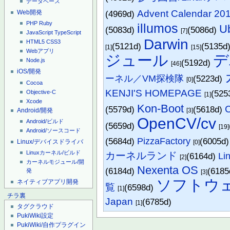
データベース
Advent Calendar 20
Web開発
(4969d)
PHP
Ruby
illumos
Ub
(5083d)
(5086d)
[7]
JavaScript
TypeScript
Darwin
HTML5
CSS3
(5121d)
(5135d
[1]
[15]
Webアプリ
ジュール
デ
Node.js
(5192d)
[46]
iOS/開発
ーネル／VM探検隊
(5223d)
[0]
Cocoa
KENJI'S HOMEPAGE
(525
Objective-C
[1]
Xcode
Kon-Boot
(5579d)
(5618d)
Android/開発
[3]
OpenCV/cv
Android/ビルド
(5659d)
[19]
Android/ソースコード
(5684d)
PizzaFactory
(6005d
Linux/デバイスドライバ
[0]
Linuxカーネル/ビルド
カーネルランド
(6164d)
L
[2]
カーネルモジュール/開
Nexenta OS
(6184d)
(618
発
[3]
ソフトウ
ネイティブアプリ開発
覧
(6598d)
[1]
チラ裏
Japan
(6785d)
[1]
タグクラウド
PukiWiki設定
PukiWiki/自作プラグイン