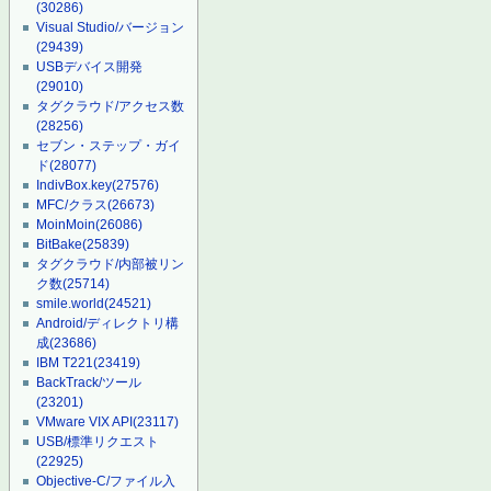
(30286)
Visual Studio/バージョン
(29439)
USBデバイス開発
(29010)
タグクラウド/アクセス数
(28256)
セブン・ステップ・ガイ
ド
(28077)
IndivBox.key
(27576)
MFC/クラス
(26673)
MoinMoin
(26086)
BitBake
(25839)
タグクラウド/内部被リン
ク数
(25714)
smile.world
(24521)
Android/ディレクトリ構
成
(23686)
IBM T221
(23419)
BackTrack/ツール
(23201)
VMware VIX API
(23117)
USB/標準リクエスト
(22925)
Objective-C/ファイル入