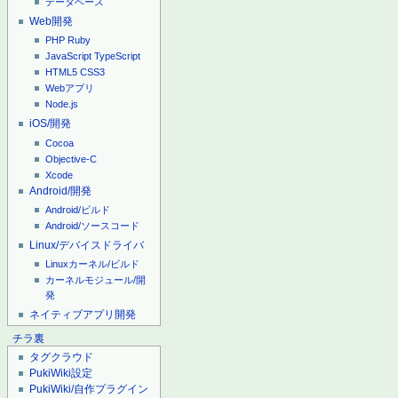
データベース
Web開発
PHP
Ruby
JavaScript
TypeScript
HTML5
CSS3
Webアプリ
Node.js
iOS/開発
Cocoa
Objective-C
Xcode
Android/開発
Android/ビルド
Android/ソースコード
Linux/デバイスドライバ
Linuxカーネル/ビルド
カーネルモジュール/開
発
ネイティブアプリ開発
チラ裏
タグクラウド
PukiWiki設定
PukiWiki/自作プラグイン