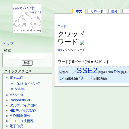
本文
リロード
差分
バ
ワード
クワッド
ワード
トップ
Top
/ クワッドワード
検索
ワード(16ビット)*4 = 64ビット
SSE2
クイックアクセス
DIV
関連ページ:
(4069d)
(45
[26]
[2]
電子工作
ン
ワード
(5062d)
(5279d)
[6]
[5]
プロトタイピング
Arduino
M5Stack
Raspberry Pi
USBデバイス開発
HIDデバイス製作
MIDI機器製作
ニコニコ技術部
電子部品