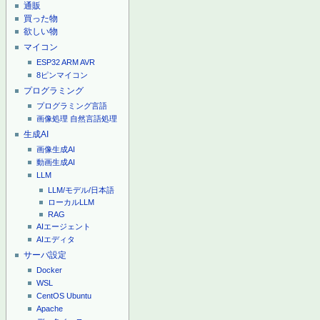
通販
買った物
欲しい物
マイコン
ESP32
ARM
AVR
8ピンマイコン
プログラミング
プログラミング言語
画像処理
自然言語処理
生成AI
画像生成AI
動画生成AI
LLM
LLM/モデル/日本語
ローカルLLM
RAG
AIエージェント
AIエディタ
サーバ設定
Docker
WSL
CentOS
Ubuntu
Apache