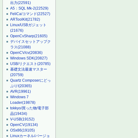
出力
(22591)
A5：SQL Mk-2
(22529)
FeliCa/コマンド
(22527)
ARToolKit
(21782)
Linux/USBガジェット
(21676)
OpenCvSharp
(21605)
デバイスセットアップク
ラス
(21088)
OpenCV/cv
(20836)
Windows SDK
(20827)
USB/リクエスト
(20785)
基礎文法最速マスター
(20759)
Quartz Composerにどっ
ぷり!
(20365)
AVR
(19961)
Windows 7
Loader
(19878)
tokkyo/買った物/電子部
品
(19434)
V-USB
(19152)
OpenCV
(19134)
OSx86
(19105)
Linuxカーネル/バージョ