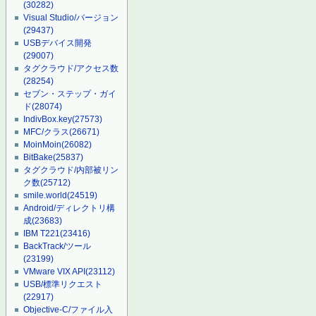
(30282)
Visual Studio/バージョン
(29437)
USBデバイス開発
(29007)
タグクラウド/アクセス数
(28254)
セブン・ステップ・ガイ
ド
(28074)
IndivBox.key
(27573)
MFC/クラス
(26671)
MoinMoin
(26082)
BitBake
(25837)
タグクラウド/内部被リン
ク数
(25712)
smile.world
(24519)
Android/ディレクトリ構
成
(23683)
IBM T221
(23416)
BackTrack/ツール
(23199)
VMware VIX API
(23112)
USB/標準リクエスト
(22917)
Objective-C/ファイル入