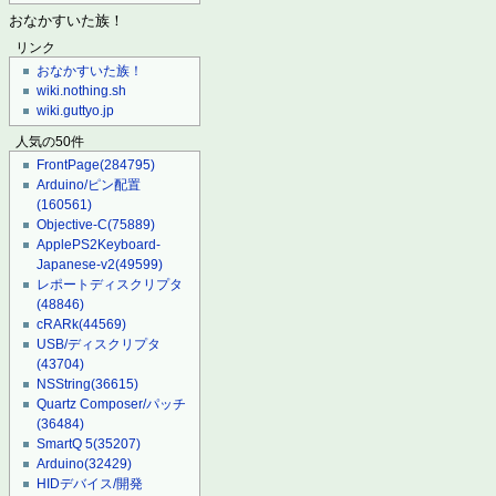
おなかすいた族！
リンク
おなかすいた族！
wiki.nothing.sh
wiki.guttyo.jp
人気の50件
FrontPage
(284795)
Arduino/ピン配置
(160561)
Objective-C
(75889)
ApplePS2Keyboard-
Japanese-v2
(49599)
レポートディスクリプタ
(48846)
cRARk
(44569)
USB/ディスクリプタ
(43704)
NSString
(36615)
Quartz Composer/パッチ
(36484)
SmartQ 5
(35207)
Arduino
(32429)
HIDデバイス/開発