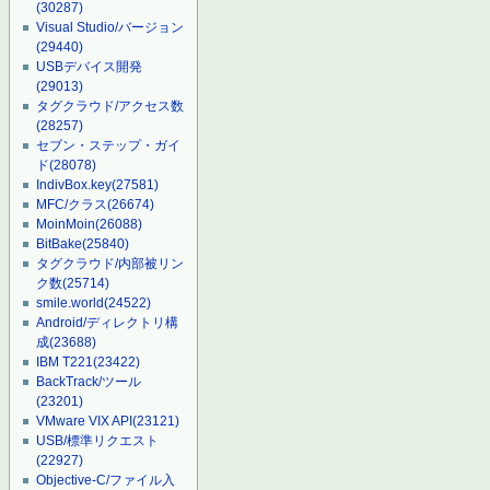
(30287)
Visual Studio/バージョン
(29440)
USBデバイス開発
(29013)
タグクラウド/アクセス数
(28257)
セブン・ステップ・ガイ
ド
(28078)
IndivBox.key
(27581)
MFC/クラス
(26674)
MoinMoin
(26088)
BitBake
(25840)
タグクラウド/内部被リン
ク数
(25714)
smile.world
(24522)
Android/ディレクトリ構
成
(23688)
IBM T221
(23422)
BackTrack/ツール
(23201)
VMware VIX API
(23121)
USB/標準リクエスト
(22927)
Objective-C/ファイル入