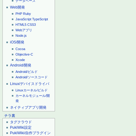
データベース
Web開発
PHP
Ruby
JavaScript
TypeScript
HTML5
CSS3
Webアプリ
Node.js
iOS/開発
Cocoa
Objective-C
Xcode
Android/開発
Android/ビルド
Android/ソースコード
Linux/デバイスドライバ
Linuxカーネル/ビルド
カーネルモジュール/開
発
ネイティブアプリ開発
チラ裏
タグクラウド
PukiWiki設定
PukiWiki/自作プラグイン