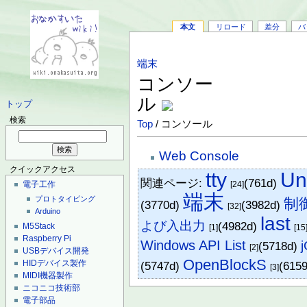
本文
リロード
差分
バ
端末
コンソー
ル
トップ
検索
Top
/ コンソール
Web Console
クイックアクセス
tty
Un
関連ページ:
(761d)
[24]
電子工作
端末
プロトタイピング
制
(3770d)
(3982d)
[32]
Arduino
last
よび入出力
(4982d)
M5Stack
[1]
[15
Raspberry Pi
Windows API List
j
(5718d)
[2]
USBデバイス開発
OpenBlockS
HIDデバイス製作
(5747d)
(6159
[3]
MIDI機器製作
ニコニコ技術部
電子部品