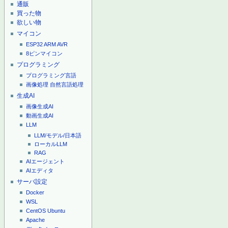
通販
買った物
欲しい物
マイコン
ESP32
ARM
AVR
8ピンマイコン
プログラミング
プログラミング言語
画像処理
自然言語処理
生成AI
画像生成AI
動画生成AI
LLM
LLM/モデル/日本語
ローカルLLM
RAG
AIエージェント
AIエディタ
サーバ設定
Docker
WSL
CentOS
Ubuntu
Apache