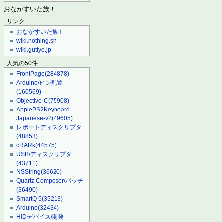
おなかすいた族！
リンク
おなかすいた族！
wiki.nothing.sh
wiki.guttyo.jp
人気の50件
FrontPage
(284878)
Arduino/ピン配置
(160569)
Objective-C
(75908)
ApplePS2Keyboard-
Japanese-v2
(49605)
レポートディスクリプタ
(48853)
cRARk
(44575)
USB/ディスクリプタ
(43711)
NSString
(36620)
Quartz Composer/パッチ
(36490)
SmartQ 5
(35213)
Arduino
(32434)
HIDデバイス/開発