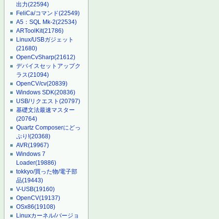
出力
(22594)
FeliCa/コマンド
(22549)
A5：SQL Mk-2
(22534)
ARToolKit
(21786)
Linux/USBガジェット
(21680)
OpenCvSharp
(21612)
デバイスセットアップク
ラス
(21094)
OpenCV/cv
(20839)
Windows SDK
(20836)
USB/リクエスト
(20797)
基礎文法最速マスター
(20764)
Quartz Composerにどっ
ぷり!
(20368)
AVR
(19967)
Windows 7
Loader
(19886)
tokkyo/買った物/電子部
品
(19443)
V-USB
(19160)
OpenCV
(19137)
OSx86
(19108)
Linuxカーネル/バージョ