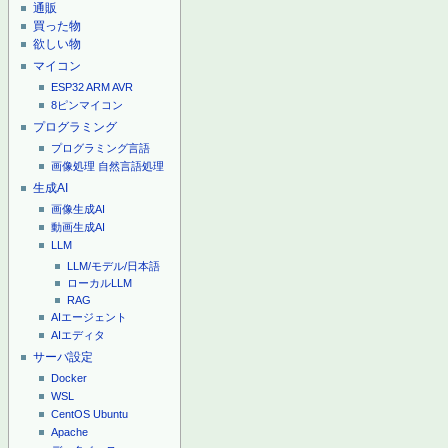
通販
買った物
欲しい物
マイコン
ESP32
ARM
AVR
8ピンマイコン
プログラミング
プログラミング言語
画像処理
自然言語処理
生成AI
画像生成AI
動画生成AI
LLM
LLM/モデル/日本語
ローカルLLM
RAG
AIエージェント
AIエディタ
サーバ設定
Docker
WSL
CentOS
Ubuntu
Apache