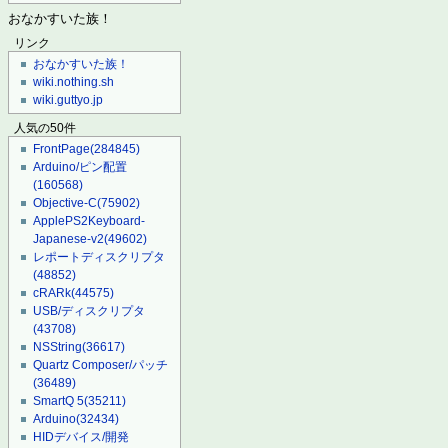
おなかすいた族！
リンク
おなかすいた族！
wiki.nothing.sh
wiki.guttyo.jp
人気の50件
FrontPage
(284845)
Arduino/ピン配置
(160568)
Objective-C
(75902)
ApplePS2Keyboard-
Japanese-v2
(49602)
レポートディスクリプタ
(48852)
cRARk
(44575)
USB/ディスクリプタ
(43708)
NSString
(36617)
Quartz Composer/パッチ
(36489)
SmartQ 5
(35211)
Arduino
(32434)
HIDデバイス/開発