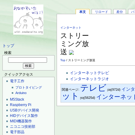
本文
リロード
差分
バ
インターネット
ストリー
ミング放
トップ
送
検索
Top
/ ストリーミング放送
インターネットテレビ
クイックアクセス
インターネットラジオ
電子工作
テレビ
プロトタイピング
イン
関連ページ:
(972d)
[38]
Arduino
ット
インターネッ
(5625d)
[50]
M5Stack
Raspberry Pi
USBデバイス開発
HIDデバイス製作
MIDI機器製作
ニコニコ技術部
電子部品