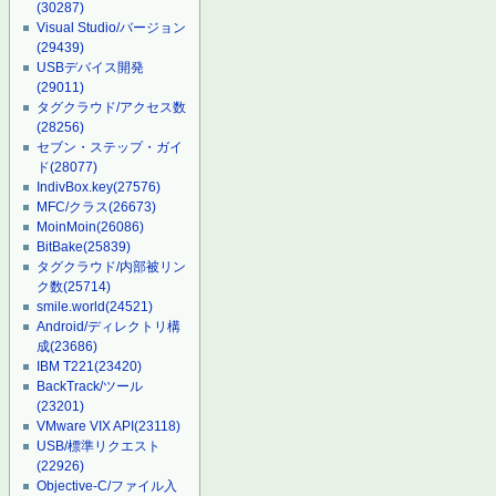
(30287)
Visual Studio/バージョン
(29439)
USBデバイス開発
(29011)
タグクラウド/アクセス数
(28256)
セブン・ステップ・ガイ
ド
(28077)
IndivBox.key
(27576)
MFC/クラス
(26673)
MoinMoin
(26086)
BitBake
(25839)
タグクラウド/内部被リン
ク数
(25714)
smile.world
(24521)
Android/ディレクトリ構
成
(23686)
IBM T221
(23420)
BackTrack/ツール
(23201)
VMware VIX API
(23118)
USB/標準リクエスト
(22926)
Objective-C/ファイル入