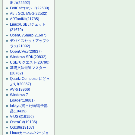
出力
(22592)
FeliCa/コマンド
(22539)
A5：SQL Mk-2
(22532)
ARToolKit
(21785)
Linux/USBガジェット
(21679)
OpenCvSharp
(21607)
デバイスセットアップク
ラス
(21092)
OpenCV/cv
(20837)
Windows SDK
(20832)
USB/リクエスト
(20790)
基礎文法最速マスター
(20762)
Quartz Composerにどっ
ぷり!
(20367)
AVR
(19966)
Windows 7
Loader
(19881)
tokkyo/買った物/電子部
品
(19439)
V-USB
(19156)
OpenCV
(19136)
OSx86
(19107)
Linuxカーネル/バージョ