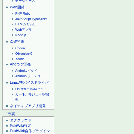
データベース
Web開発
PHP
Ruby
JavaScript
TypeScript
HTML5
CSS3
Webアプリ
Node.js
iOS/開発
Cocoa
Objective-C
Xcode
Android/開発
Android/ビルド
Android/ソースコード
Linux/デバイスドライバ
Linuxカーネル/ビルド
カーネルモジュール/開
発
ネイティブアプリ開発
チラ裏
タグクラウド
PukiWiki設定
PukiWiki/自作プラグイン