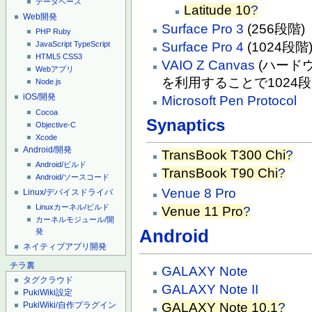
データベース
Latitude 10
?
Web開発
Surface Pro 3
(256段階)
PHP
Ruby
Surface Pro 4
(1024段階
JavaScript
TypeScript
HTML5
CSS3
VAIO Z Canvas
(ハード
Webアプリ
を利用することで1024段
Node.js
iOS/開発
Microsoft Pen Protocol
Cocoa
Synaptics
Objective-C
Xcode
Android/開発
TransBook T300 Chi
?
Android/ビルド
TransBook T90 Chi
?
Android/ソースコード
Venue 8 Pro
Linux/デバイスドライバ
Linuxカーネル/ビルド
Venue 11 Pro
?
カーネルモジュール/開
Android
発
ネイティブアプリ開発
チラ裏
GALAXY Note
タグクラウド
GALAXY Note II
PukiWiki設定
GALAXY Note 10.1
?
PukiWiki/自作プラグイン