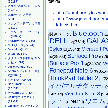
参考
(30287)
Visual Studio/バージョン
(29439)
http://bamboostylus.wac
USBデバイス開発
http://www.jessebanderse
(29013)
タグクラウド/アクセス数
tablets.html
(28256)
Bluetooth
セブン・ステップ・ガイ
関連ページ:
[2
ド
(28077)
DELL
GALAX
IndivBox.key
(27580)
(761d)
[80]
MFC/クラス
(26674)
Microsoft P
Stylus
(2584d)
MoinMoin
(26088)
[1]
BitBake
(25840)
Surface Pro
(2896d)
(2
[5]
[6]
タグクラウド/内部被リン
Surface Pro 3
V
ク数
(25714)
(3407d)
[4]
smile.world
(24522)
Fonepad Note 6
(3614
Android/ディレクトリ構
[7]
成
(23686)
ThinkPad Tablet 2
(3
[7]
IBM T221
(23422)
イバ/マルチタッチ
BackTrack/ツール
(
[7]
(23201)
VivoTab Note 8
VMware VIX API
(23119)
(4391d)
(
[3]
USB/標準リクエスト
ット
ワコム
(4442d)
(22927)
[31]
Objective-C/ファイル入