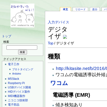
本文
リロード
差分
バ
入力デバイス
デジタ
イザ
トップ
検索
Top
/ デジタイザ
種類
クイックアクセス
電子工作
http://kitasite.net/b/201
プロトタイピング
ワコムの電磁誘導以外傾
Arduino
M5Stack
ワコム
Raspberry Pi
USBデバイス開発
HIDデバイス製作
電磁誘導 (EMR)
MIDI機器製作
ニコニコ技術部
傾き検知あり
電子部品