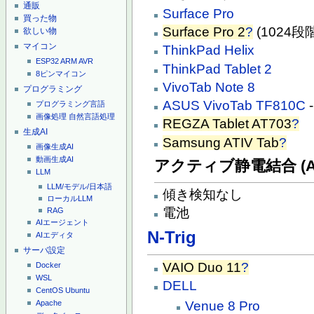
通販
Surface Pro
買った物
Surface Pro 2
?
(1024段階
欲しい物
マイコン
ThinkPad Helix
ESP32
ARM
AVR
ThinkPad Tablet 2
8ピンマイコン
VivoTab Note 8
プログラミング
ASUS VivoTab TF810C
プログラミング言語
画像処理
自然言語処理
REGZA Tablet AT703
?
生成AI
Samsung ATIV Tab
?
画像生成AI
動画生成AI
アクティブ静電結合 (A
LLM
LLM/モデル/日本語
傾き検知なし
ローカルLLM
電池
RAG
AIエージェント
N-Trig
AIエディタ
サーバ設定
VAIO Duo 11
?
Docker
WSL
DELL
CentOS
Ubuntu
Venue 8 Pro
Apache