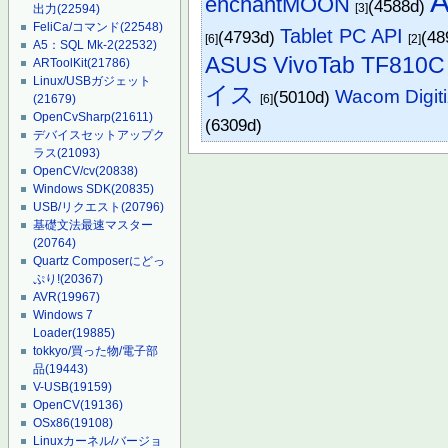
A
enchantMOON
(4588d)
[3]
出力
(22594)
FeliCa/コマンド
(22548)
Tablet PC API
(4793d)
(48
[6]
[2]
A5：SQL Mk-2
(22532)
ASUS VivoTab TF810C
ARToolKit
(21786)
Linux/USBガジェット
イス
Wacom Digiti
(5010d)
(21679)
[6]
OpenCvSharp
(21611)
(6309d)
デバイスセットアップク
ラス
(21093)
OpenCV/cv
(20838)
Windows SDK
(20835)
USB/リクエスト
(20796)
基礎文法最速マスター
(20764)
Quartz Composerにどっ
ぷり!
(20367)
AVR
(19967)
Windows 7
Loader
(19885)
tokkyo/買った物/電子部
品
(19443)
V-USB
(19159)
OpenCV
(19136)
OSx86
(19108)
Linuxカーネル/バージョ