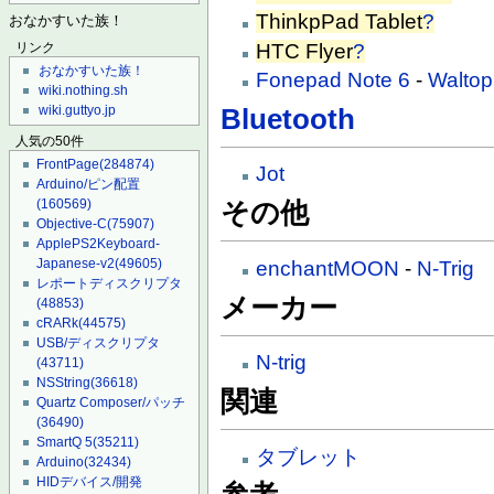
ThinkpPad Tablet
?
おなかすいた族！
HTC Flyer
?
リンク
おなかすいた族！
Fonepad Note 6
-
Waltop
wiki.nothing.sh
wiki.guttyo.jp
Bluetooth
人気の50件
FrontPage
(284874)
Jot
Arduino/ピン配置
(160569)
その他
Objective-C
(75907)
ApplePS2Keyboard-
Japanese-v2
(49605)
enchantMOON
-
N-Trig
レポートディスクリプタ
メーカー
(48853)
cRARk
(44575)
USB/ディスクリプタ
N-trig
(43711)
NSString
(36618)
関連
Quartz Composer/パッチ
(36490)
SmartQ 5
(35211)
タブレット
Arduino
(32434)
HIDデバイス/開発