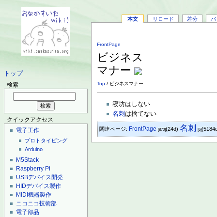
本文
リロード
差分
バ
FrontPage
ビジネス
マナー
トップ
Top
/ ビジネスマナー
検索
寝坊はしない
名刺
は捨てない
クイックアクセス
名刺
FrontPage
関連ページ:
(24d)
(5184
電子工作
[870]
[6]
プロトタイピング
Arduino
M5Stack
Raspberry Pi
USBデバイス開発
HIDデバイス製作
MIDI機器製作
ニコニコ技術部
電子部品