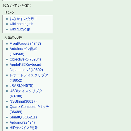
おなかすいた族！
リンク
おなかすいた族！
wiki.nothing.sh
wiki.guttyo.jp
人気の50件
FrontPage
(284847)
Arduino/ピン配置
(160568)
Objective-C
(75904)
ApplePS2Keyboard-
Japanese-v2
(49602)
レポートディスクリプタ
(48852)
cRARk
(44575)
USB/ディスクリプタ
(43708)
NSString
(36617)
Quartz Composer/パッチ
(36489)
SmartQ 5
(35211)
Arduino
(32434)
HIDデバイス/開発