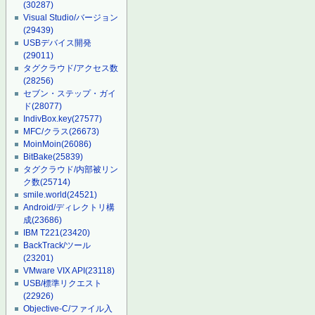
(30287)
Visual Studio/バージョン
(29439)
USBデバイス開発
(29011)
タグクラウド/アクセス数
(28256)
セブン・ステップ・ガイ
ド
(28077)
IndivBox.key
(27577)
MFC/クラス
(26673)
MoinMoin
(26086)
BitBake
(25839)
タグクラウド/内部被リン
ク数
(25714)
smile.world
(24521)
Android/ディレクトリ構
成
(23686)
IBM T221
(23420)
BackTrack/ツール
(23201)
VMware VIX API
(23118)
USB/標準リクエスト
(22926)
Objective-C/ファイル入