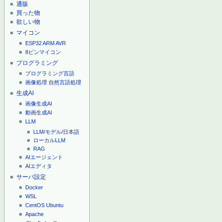
通販
買った物
欲しい物
マイコン
ESP32
ARM
AVR
8ピンマイコン
プログラミング
プログラミング言語
画像処理
自然言語処理
生成AI
画像生成AI
動画生成AI
LLM
LLM/モデル/日本語
ローカルLLM
RAG
AIエージェント
AIエディタ
サーバ設定
Docker
WSL
CentOS
Ubuntu
Apache