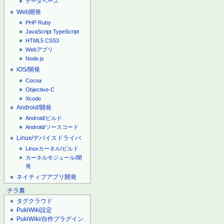
データベース
Web開発
PHP
Ruby
JavaScript
TypeScript
HTML5
CSS3
Webアプリ
Node.js
iOS/開発
Cocoa
Objective-C
Xcode
Android/開発
Android/ビルド
Android/ソースコード
Linux/デバイスドライバ
Linuxカーネル/ビルド
カーネルモジュール/開
発
ネイティブアプリ開発
チラ裏
タグクラウド
PukiWiki設定
PukiWiki/自作プラグイン