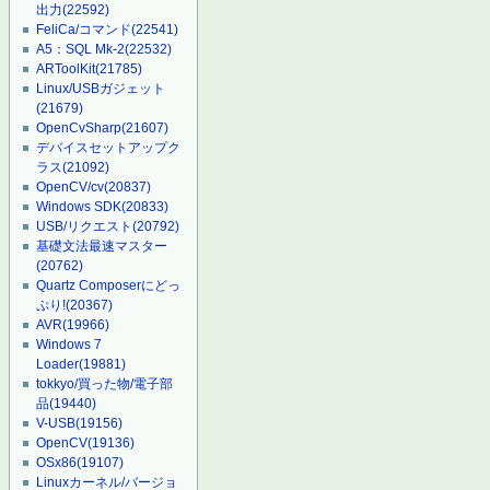
出力
(22592)
FeliCa/コマンド
(22541)
A5：SQL Mk-2
(22532)
ARToolKit
(21785)
Linux/USBガジェット
(21679)
OpenCvSharp
(21607)
デバイスセットアップク
ラス
(21092)
OpenCV/cv
(20837)
Windows SDK
(20833)
USB/リクエスト
(20792)
基礎文法最速マスター
(20762)
Quartz Composerにどっ
ぷり!
(20367)
AVR
(19966)
Windows 7
Loader
(19881)
tokkyo/買った物/電子部
品
(19440)
V-USB
(19156)
OpenCV
(19136)
OSx86
(19107)
Linuxカーネル/バージョ