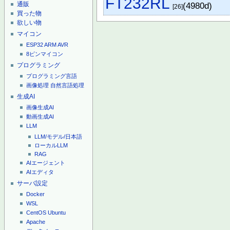
FT232RL
通販
(4980d)
[26]
買った物
欲しい物
マイコン
ESP32
ARM
AVR
8ピンマイコン
プログラミング
プログラミング言語
画像処理
自然言語処理
生成AI
画像生成AI
動画生成AI
LLM
LLM/モデル/日本語
ローカルLLM
RAG
AIエージェント
AIエディタ
サーバ設定
Docker
WSL
CentOS
Ubuntu
Apache