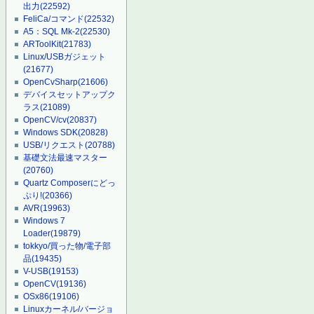
出力
(22592)
FeliCa/コマンド
(22532)
A5：SQL Mk-2
(22530)
ARToolKit
(21783)
Linux/USBガジェット
(21677)
OpenCvSharp
(21606)
デバイスセットアップク
ラス
(21089)
OpenCV/cv
(20837)
Windows SDK
(20828)
USB/リクエスト
(20788)
基礎文法最速マスター
(20760)
Quartz Composerにどっ
ぷり!
(20366)
AVR
(19963)
Windows 7
Loader
(19879)
tokkyo/買った物/電子部
品
(19435)
V-USB
(19153)
OpenCV
(19136)
OSx86
(19106)
Linuxカーネル/バージョ