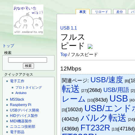
本文
リロード
差分
バ
USB 1.1
フルス
ピード
トップ
検索
Top
/ フルスピード
12Mbps
クイックアクセス
USB/速度
関連ページ:
(1
電子工作
[8]
転送
プロトタイピング
USB/用語
(268d)
[27]
[2]
Arduino
USB
レーム
(843d)
M5Stack
[10]
[40
Raspberry Pi
USB/エン
(1602d)
[3]
USBデバイス開発
バルク転送
HIDデバイス製作
(4042d)
[24]
MIDI機器製作
FT232R
ニコニコ技術部
(4369d)
(4718d
[13]
電子部品