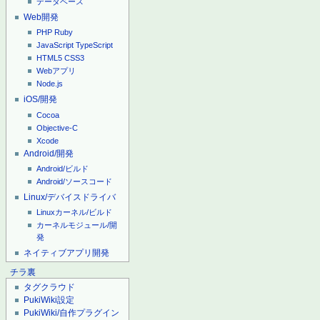
データベース
Web開発
PHP
Ruby
JavaScript
TypeScript
HTML5
CSS3
Webアプリ
Node.js
iOS/開発
Cocoa
Objective-C
Xcode
Android/開発
Android/ビルド
Android/ソースコード
Linux/デバイスドライバ
Linuxカーネル/ビルド
カーネルモジュール/開
発
ネイティブアプリ開発
チラ裏
タグクラウド
PukiWiki設定
PukiWiki/自作プラグイン