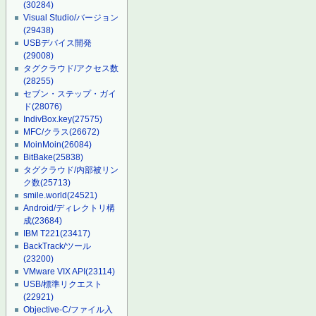
(30284)
Visual Studio/バージョン
(29438)
USBデバイス開発
(29008)
タグクラウド/アクセス数
(28255)
セブン・ステップ・ガイ
ド
(28076)
IndivBox.key
(27575)
MFC/クラス
(26672)
MoinMoin
(26084)
BitBake
(25838)
タグクラウド/内部被リン
ク数
(25713)
smile.world
(24521)
Android/ディレクトリ構
成
(23684)
IBM T221
(23417)
BackTrack/ツール
(23200)
VMware VIX API
(23114)
USB/標準リクエスト
(22921)
Objective-C/ファイル入