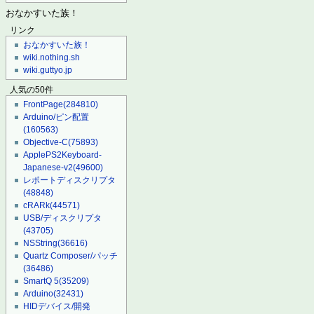
おなかすいた族！
リンク
おなかすいた族！
wiki.nothing.sh
wiki.guttyo.jp
人気の50件
FrontPage
(284810)
Arduino/ピン配置
(160563)
Objective-C
(75893)
ApplePS2Keyboard-
Japanese-v2
(49600)
レポートディスクリプタ
(48848)
cRARk
(44571)
USB/ディスクリプタ
(43705)
NSString
(36616)
Quartz Composer/パッチ
(36486)
SmartQ 5
(35209)
Arduino
(32431)
HIDデバイス/開発