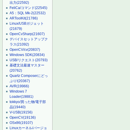
出力
(22592)
FeliCa/コマンド
(22545)
A5：SQL Mk-2
(22532)
ARToolKit
(21786)
Linux/USBガジェット
(21679)
OpenCvSharp
(21607)
デバイスセットアップク
ラス
(21092)
OpenCV/cv
(20837)
Windows SDK
(20834)
USB/リクエスト
(20793)
基礎文法最速マスター
(20762)
Quartz Composerにどっ
ぷり!
(20367)
AVR
(19966)
Windows 7
Loader
(19881)
tokkyo/買った物/電子部
品
(19440)
V-USB
(19156)
OpenCV
(19136)
OSx86
(19107)
Linuxカーネル/バージョ