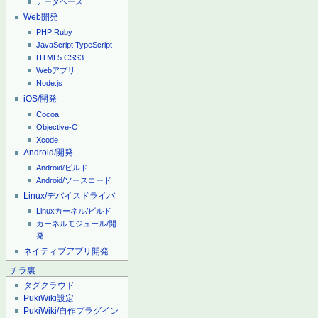
データベース
Web開発
PHP
Ruby
JavaScript
TypeScript
HTML5
CSS3
Webアプリ
Node.js
iOS/開発
Cocoa
Objective-C
Xcode
Android/開発
Android/ビルド
Android/ソースコード
Linux/デバイスドライバ
Linuxカーネル/ビルド
カーネルモジュール/開
発
ネイティブアプリ開発
チラ裏
タグクラウド
PukiWiki設定
PukiWiki/自作プラグイン