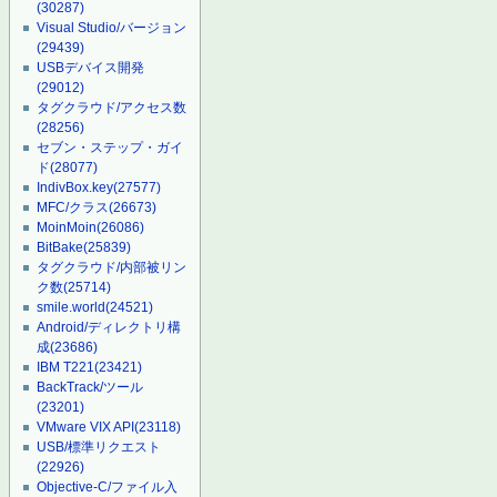
(30287)
Visual Studio/バージョン
(29439)
USBデバイス開発
(29012)
タグクラウド/アクセス数
(28256)
セブン・ステップ・ガイ
ド
(28077)
IndivBox.key
(27577)
MFC/クラス
(26673)
MoinMoin
(26086)
BitBake
(25839)
タグクラウド/内部被リン
ク数
(25714)
smile.world
(24521)
Android/ディレクトリ構
成
(23686)
IBM T221
(23421)
BackTrack/ツール
(23201)
VMware VIX API
(23118)
USB/標準リクエスト
(22926)
Objective-C/ファイル入