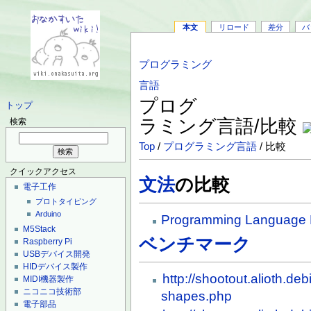
本文
リロード
差分
バ
プログラミング
言語
プログ
トップ
ラミング言語/比較
検索
Top
/
プログラミング言語
/ 比較
クイックアクセス
文法
の比較
電子工作
プロトタイピング
Arduino
Programming Language 
M5Stack
ベンチマーク
Raspberry Pi
USBデバイス開発
HIDデバイス製作
http://shootout.alioth.d
MIDI機器製作
ニコニコ技術部
shapes.php
電子部品