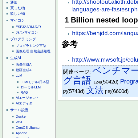
http://shootout.alioth.d
通販
買った物
languages-are-fastest.p
欲しい物
1 Billion nested loop
マイコン
ESP32
ARM
AVR
https://benjdd.com/lang
8ピンマイコン
プログラミング
参考
プログラミング言語
画像処理
自然言語処理
生成AI
http://www.mwsoft.jp/co
画像生成AI
ベンチマ
動画生成AI
関連ページ:
LLM
グ言語
Progr
(5042d)
[124]
LLM/モデル/日本語
文法
ローカルLLM
(5743d)
(6600d)
[2]
[15]
RAG
AIエージェント
AIエディタ
サーバ設定
Docker
WSL
CentOS
Ubuntu
Apache