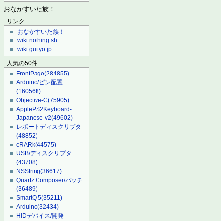
おなかすいた族！
リンク
おなかすいた族！
wiki.nothing.sh
wiki.guttyo.jp
人気の50件
FrontPage
(284855)
Arduino/ピン配置
(160568)
Objective-C
(75905)
ApplePS2Keyboard-
Japanese-v2
(49602)
レポートディスクリプタ
(48852)
cRARk
(44575)
USB/ディスクリプタ
(43708)
NSString
(36617)
Quartz Composer/パッチ
(36489)
SmartQ 5
(35211)
Arduino
(32434)
HIDデバイス/開発