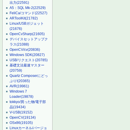
出力
(22591)
A5：SQL Mk-2
(22529)
FeliCa/コマンド
(22527)
ARToolKit
(21782)
Linux/USBガジェット
(21676)
OpenCvSharp
(21605)
デバイスセットアップク
ラス
(21088)
OpenCV/cv
(20836)
Windows SDK
(20827)
USB/リクエスト
(20785)
基礎文法最速マスター
(20759)
Quartz Composerにどっ
ぷり!
(20365)
AVR
(19961)
Windows 7
Loader
(19878)
tokkyo/買った物/電子部
品
(19434)
V-USB
(19152)
OpenCV
(19134)
OSx86
(19105)
Linuxカーネル/バージョ