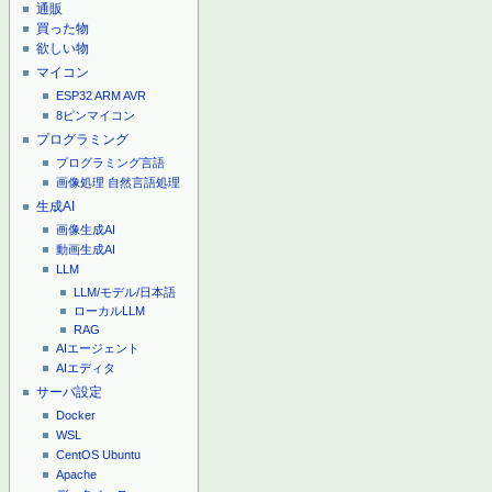
通販
買った物
欲しい物
マイコン
ESP32
ARM
AVR
8ピンマイコン
プログラミング
プログラミング言語
画像処理
自然言語処理
生成AI
画像生成AI
動画生成AI
LLM
LLM/モデル/日本語
ローカルLLM
RAG
AIエージェント
AIエディタ
サーバ設定
Docker
WSL
CentOS
Ubuntu
Apache