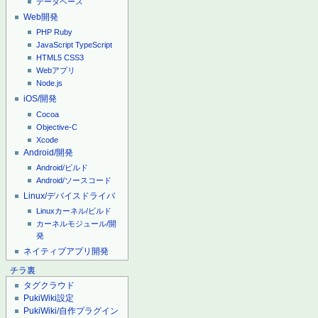
データベース
Web開発
PHP
Ruby
JavaScript
TypeScript
HTML5
CSS3
Webアプリ
Node.js
iOS/開発
Cocoa
Objective-C
Xcode
Android/開発
Android/ビルド
Android/ソースコード
Linux/デバイスドライバ
Linuxカーネル/ビルド
カーネルモジュール/開
発
ネイティブアプリ開発
チラ裏
タグクラウド
PukiWiki設定
PukiWiki/自作プラグイン