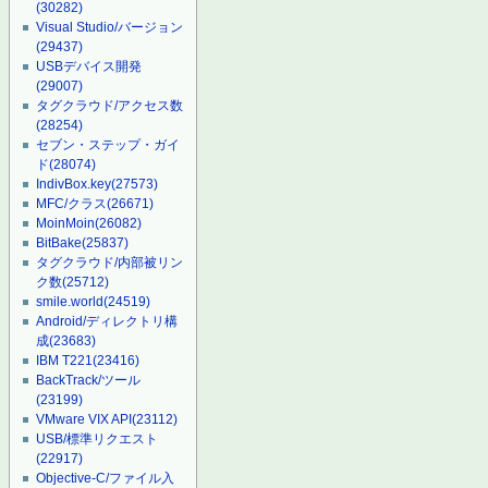
(30282)
Visual Studio/バージョン
(29437)
USBデバイス開発
(29007)
タグクラウド/アクセス数
(28254)
セブン・ステップ・ガイ
ド
(28074)
IndivBox.key
(27573)
MFC/クラス
(26671)
MoinMoin
(26082)
BitBake
(25837)
タグクラウド/内部被リン
ク数
(25712)
smile.world
(24519)
Android/ディレクトリ構
成
(23683)
IBM T221
(23416)
BackTrack/ツール
(23199)
VMware VIX API
(23112)
USB/標準リクエスト
(22917)
Objective-C/ファイル入