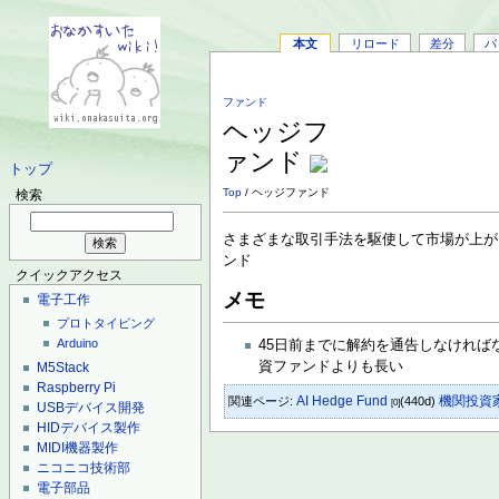
本文
リロード
差分
バ
ファンド
ヘッジフ
ァンド
トップ
Top
/ ヘッジファンド
検索
さまざまな取引手法を駆使して市場が上が
ンド
クイックアクセス
メモ
電子工作
プロトタイピング
Arduino
45日前までに解約を通告しなけれ
資ファンドよりも長い
M5Stack
Raspberry Pi
AI Hedge Fund
機関投資
関連ページ:
(440d)
[0]
USBデバイス開発
HIDデバイス製作
MIDI機器製作
ニコニコ技術部
電子部品