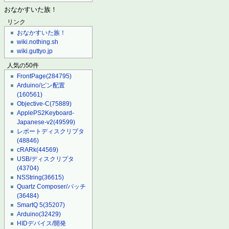
おなかすいた族！
リンク
おなかすいた族！
wiki.nothing.sh
wiki.guttyo.jp
人気の50件
FrontPage
(284795)
Arduino/ピン配置
(160561)
Objective-C
(75889)
ApplePS2Keyboard-
Japanese-v2
(49599)
レポートディスクリプタ
(48846)
cRARk
(44569)
USB/ディスクリプタ
(43704)
NSString
(36615)
Quartz Composer/パッチ
(36484)
SmartQ 5
(35207)
Arduino
(32429)
HIDデバイス/開発