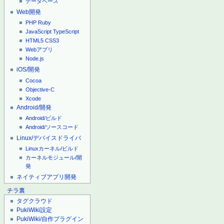
データベース
Web開発
PHP
Ruby
JavaScript
TypeScript
HTML5
CSS3
Webアプリ
Node.js
iOS/開発
Cocoa
Objective-C
Xcode
Android/開発
Android/ビルド
Android/ソースコード
Linux/デバイスドライバ
Linuxカーネル/ビルド
カーネルモジュール/開
発
ネイティブアプリ開発
チラ裏
タグクラウド
PukiWiki設定
PukiWiki/自作プラグイン