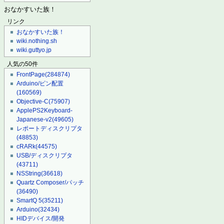
おなかすいた族！
リンク
おなかすいた族！
wiki.nothing.sh
wiki.guttyo.jp
人気の50件
FrontPage
(284874)
Arduino/ピン配置
(160569)
Objective-C
(75907)
ApplePS2Keyboard-
Japanese-v2
(49605)
レポートディスクリプタ
(48853)
cRARk
(44575)
USB/ディスクリプタ
(43711)
NSString
(36618)
Quartz Composer/パッチ
(36490)
SmartQ 5
(35211)
Arduino
(32434)
HIDデバイス/開発