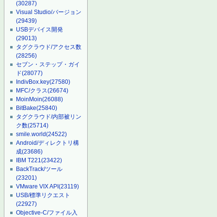
(30287)
Visual Studio/バージョン
(29439)
USBデバイス開発
(29013)
タグクラウド/アクセス数
(28256)
セブン・ステップ・ガイ
ド
(28077)
IndivBox.key
(27580)
MFC/クラス
(26674)
MoinMoin
(26088)
BitBake
(25840)
タグクラウド/内部被リン
ク数
(25714)
smile.world
(24522)
Android/ディレクトリ構
成
(23686)
IBM T221
(23422)
BackTrack/ツール
(23201)
VMware VIX API
(23119)
USB/標準リクエスト
(22927)
Objective-C/ファイル入