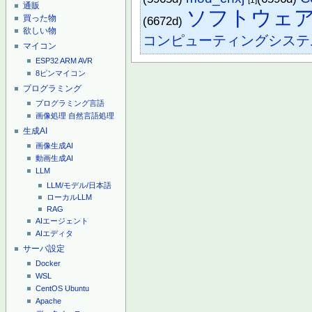
[1]
通販
ソフトウェ
買った物
(6672d)
欲しい物
コンピューティングシステ
マイコン
ESP32
ARM
AVR
8ピンマイコン
プログラミング
プログラミング言語
画像処理
自然言語処理
生成AI
画像生成AI
動画生成AI
LLM
LLM/モデル/日本語
ローカルLLM
RAG
AIエージェント
AIエディタ
サーバ設定
Docker
WSL
CentOS
Ubuntu
Apache