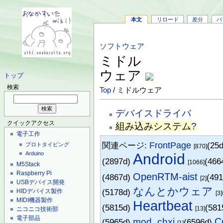
本文
リロード
差分
バ
ソフトウェア
ミドル
ウェア
トップ
検索
Top
/ ミドルウェア
デバイスドライバ
クイックアクセス
組み込みシステム
?
電子工作
関連ページ:
FrontPage
(25
プロトタイピング
[870]
Arduino
Android
(2897d)
(466
[1066]
M5Stack
Raspberry Pi
OpenRTM-aist
(4867d)
(49
[2]
USBデバイス開発
なんとかウェア
(5178d)
HIDデバイス製作
[3]
MIDI機器製作
Heartbeat
(5815d)
(581
[13]
ニコニコ技術部
電子部品
C
mod_chxj
(5965d)
(6596d)