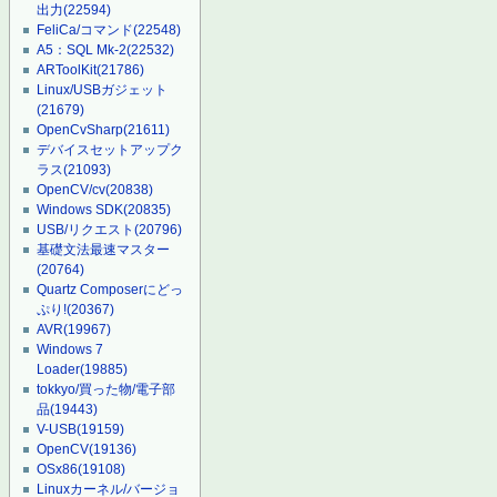
出力
(22594)
FeliCa/コマンド
(22548)
A5：SQL Mk-2
(22532)
ARToolKit
(21786)
Linux/USBガジェット
(21679)
OpenCvSharp
(21611)
デバイスセットアップク
ラス
(21093)
OpenCV/cv
(20838)
Windows SDK
(20835)
USB/リクエスト
(20796)
基礎文法最速マスター
(20764)
Quartz Composerにどっ
ぷり!
(20367)
AVR
(19967)
Windows 7
Loader
(19885)
tokkyo/買った物/電子部
品
(19443)
V-USB
(19159)
OpenCV
(19136)
OSx86
(19108)
Linuxカーネル/バージョ