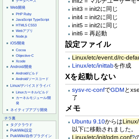
init2 = マルチユーザー
データベース
Web開発
init3 = init2に同じ
PHP
Ruby
init4 = init2に同じ
JavaScript
TypeScript
init5 = init2に同じ
HTML5
CSS3
Webアプリ
init6 = 再起動
Node.js
設定ファイル
iOS/開発
Cocoa
Objective-C
Linux/etc/event.d/rc-defau
Xcode
Linux/etc/inittab
を作成
Android/開発
Android/ビルド
Xを起動しない
Android/ソースコード
Linux/デバイスドライバ
sysv-rc-conf
で
GDM
とxs
Linuxカーネル/ビルド
了
カーネルモジュール/開
発
メモ
ネイティブアプリ開発
チラ裏
Ubuntu 9.10
からは
Linux/
タグクラウド
以下に移動されました。
PukiWiki設定
PukiWiki/自作プラグイン
Linux/etc/init/gdm.conf
?
の