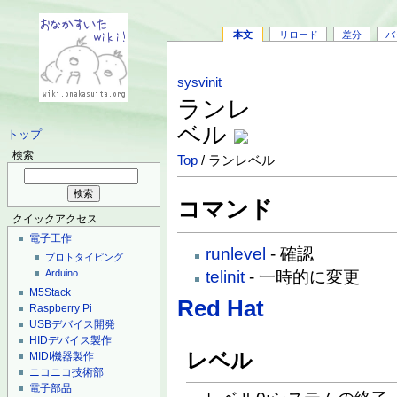
本文
リロード
差分
バ
sysvinit
ランレ
ベル
トップ
検索
Top
/ ランレベル
コマンド
クイックアクセス
電子工作
runlevel
- 確認
プロトタイピング
telinit
- 一時的に変更
Arduino
M5Stack
Red Hat
Raspberry Pi
USBデバイス開発
HIDデバイス製作
レベル
MIDI機器製作
ニコニコ技術部
電子部品