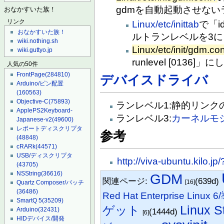
gdmを自動起動させな
おなかすいた族！
リンク
Linux/etc/inittab
で「id
おなかすいた族！
ルトランレベルを3
wiki.nothing.sh
Linux/etc/init/gdm.con
wiki.guttyo.jp
runlevel [0136]」
人気の50件
FrontPage
(284810)
デバイスドライバ
Arduino/ピン配置
(160563)
Objective-C
(75893)
ランレベル1:静的リンク
ApplePS2Keyboard-
ランレベル3:
カーネルモ
Japanese-v2
(49600)
レポートディスクリプタ
参考
(48848)
cRARk
(44571)
USB/ディスクリプタ
http://viva-ubuntu.kilo.j
(43705)
NSString
(36616)
GDM
関連ページ:
(639d)
[16]
Quartz Composer/パッチ
(36486)
Red Hat Enterprise Linu
SmartQ 5
(35209)
Linux S
ゲット
Arduino
(32431)
(1444d)
[6]
HIDデバイス/開発