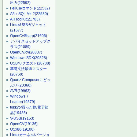
出力
(22592)
FeliCa/コマンド
(22532)
A5：SQL Mk-2
(22530)
ARToolKit
(21783)
Linux/USBガジェット
(21677)
OpenCvSharp
(21606)
デバイスセットアップク
ラス
(21089)
OpenCV/cv
(20837)
Windows SDK
(20828)
USB/リクエスト
(20788)
基礎文法最速マスター
(20760)
Quartz Composerにどっ
ぷり!
(20366)
AVR
(19963)
Windows 7
Loader
(19879)
tokkyo/買った物/電子部
品
(19435)
V-USB
(19153)
OpenCV
(19136)
OSx86
(19106)
Linuxカーネル/バージョ