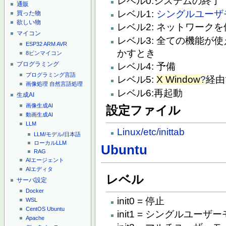
レベル0:システムの終了
通販
レベル1:
シングルユーザ
買った物
欲しい物
レベル2: ネットワーク
マイコン
レベル3: 全ての機能が使
ESP32
ARM
AVR
かすとき
8ピンマイコン
プログラミング
レベル4: 予備
プログラミング言語
レベル5:
X Window
?
経由
画像処理
自然言語処理
レベル6:再起動
生成AI
画像生成AI
設定ファイル
動画生成AI
LLM
Linux/etc/inittab
LLM/モデル/日本語
ローカルLLM
Ubuntu
RAG
AIエージェント
AIエディタ
レベル
サーバ設定
Docker
init0 = 停止
WSL
CentOS
Ubuntu
init1 = シングルユーザ
Apache