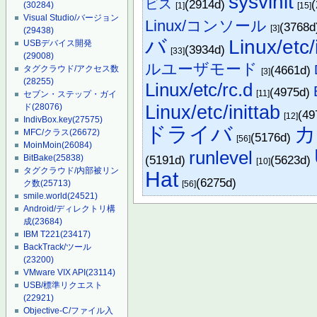
sysvinit
ビス
(2914d)
(30284)
[1]
[15]
Visual Studio/バージョン
Linux/コンソール
(3768
[3]
(29438)
バ
Linux/etc/i
USBデバイス開発
(3934d)
[33]
(29008)
ルユーザモード
(4661d)
タグクラウド/アクセス数
[3]
(28255)
Linux/etc/rc.d
(4975d)
[11]
セブン・ステップ・ガイ
Linux/etc/inittab
ド
(28076)
(49
[12]
IndivBox.key
(27575)
ドライバ
カ
MFC/クラス
(26672)
(5176d)
[56]
MoinMoin
(26084)
runlevel
(5191d)
(5623d)
BitBake
(25838)
[10]
タグクラウド/内部被リン
Hat
(6275d)
ク数
(25713)
[56]
smile.world
(24521)
Android/ディレクトリ構
成
(23684)
IBM T221
(23417)
BackTrack/ツール
(23200)
VMware VIX API
(23114)
USB/標準リクエスト
(22921)
Objective-C/ファイル入