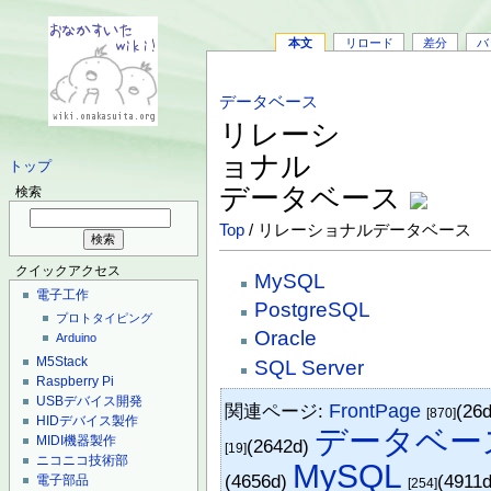
本文
リロード
差分
バ
データベース
リレーシ
ョナル
トップ
データベース
検索
Top
/ リレーショナルデータベース
クイックアクセス
MySQL
電子工作
PostgreSQL
プロトタイピング
Oracle
Arduino
M5Stack
SQL Server
Raspberry Pi
USBデバイス開発
関連ページ:
FrontPage
(26
[870]
HIDデバイス製作
データベー
MIDI機器製作
(2642d)
[19]
ニコニコ技術部
MySQL
(4656d)
(4911
電子部品
[254]