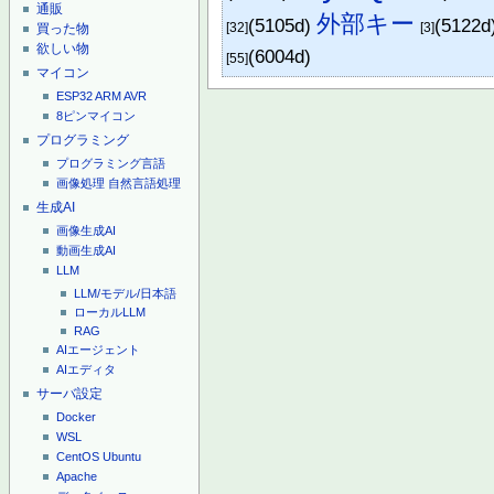
通販
外部キー
(5105d)
(5122d
[32]
[3]
買った物
欲しい物
(6004d)
[55]
マイコン
ESP32
ARM
AVR
8ピンマイコン
プログラミング
プログラミング言語
画像処理
自然言語処理
生成AI
画像生成AI
動画生成AI
LLM
LLM/モデル/日本語
ローカルLLM
RAG
AIエージェント
AIエディタ
サーバ設定
Docker
WSL
CentOS
Ubuntu
Apache