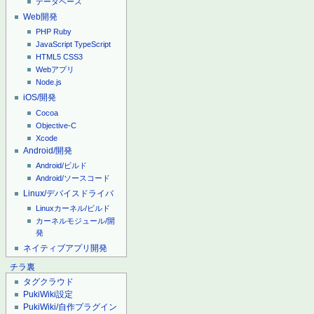
データベース
Web開発
PHP
Ruby
JavaScript
TypeScript
HTML5
CSS3
Webアプリ
Node.js
iOS/開発
Cocoa
Objective-C
Xcode
Android/開発
Android/ビルド
Android/ソースコード
Linux/デバイスドライバ
Linuxカーネル/ビルド
カーネルモジュール/開
発
ネイティブアプリ開発
チラ裏
タグクラウド
PukiWiki設定
PukiWiki/自作プラグイン