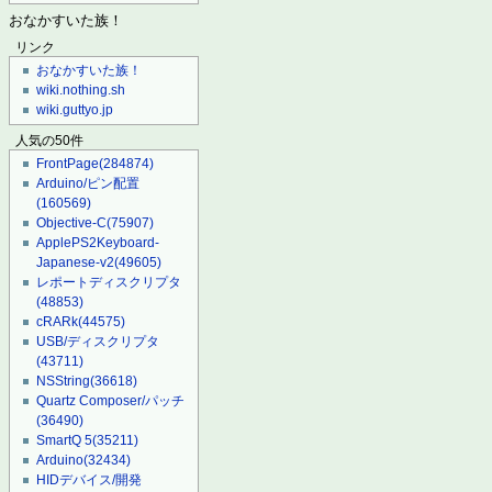
おなかすいた族！
リンク
おなかすいた族！
wiki.nothing.sh
wiki.guttyo.jp
人気の50件
FrontPage
(284874)
Arduino/ピン配置
(160569)
Objective-C
(75907)
ApplePS2Keyboard-
Japanese-v2
(49605)
レポートディスクリプタ
(48853)
cRARk
(44575)
USB/ディスクリプタ
(43711)
NSString
(36618)
Quartz Composer/パッチ
(36490)
SmartQ 5
(35211)
Arduino
(32434)
HIDデバイス/開発