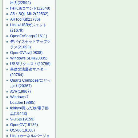
出力
(22594)
FeliCa/コマンド
(22548)
A5：SQL Mk-2
(22532)
ARToolKit
(21786)
Linux/USBガジェット
(21679)
OpenCvSharp
(21611)
デバイスセットアップク
ラス
(21093)
OpenCV/cv
(20838)
Windows SDK
(20835)
USB/リクエスト
(20796)
基礎文法最速マスター
(20764)
Quartz Composerにどっ
ぷり!
(20367)
AVR
(19967)
Windows 7
Loader
(19885)
tokkyo/買った物/電子部
品
(19443)
V-USB
(19159)
OpenCV
(19136)
OSx86
(19108)
Linuxカーネル/バージョ