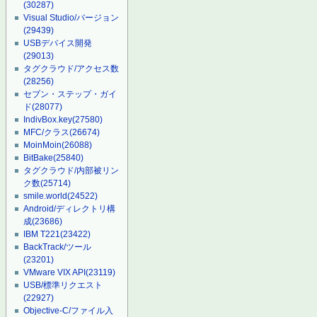
(30287)
Visual Studio/バージョン
(29439)
USBデバイス開発
(29013)
タグクラウド/アクセス数
(28256)
セブン・ステップ・ガイ
ド
(28077)
IndivBox.key
(27580)
MFC/クラス
(26674)
MoinMoin
(26088)
BitBake
(25840)
タグクラウド/内部被リン
ク数
(25714)
smile.world
(24522)
Android/ディレクトリ構
成
(23686)
IBM T221
(23422)
BackTrack/ツール
(23201)
VMware VIX API
(23119)
USB/標準リクエスト
(22927)
Objective-C/ファイル入