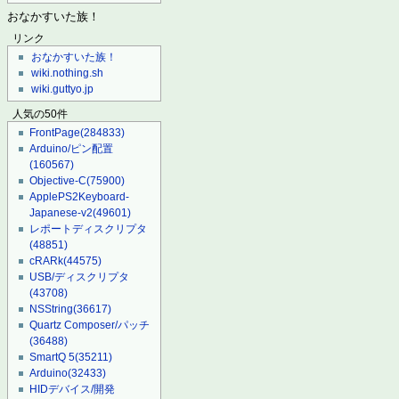
おなかすいた族！
リンク
おなかすいた族！
wiki.nothing.sh
wiki.guttyo.jp
人気の50件
FrontPage
(284833)
Arduino/ピン配置
(160567)
Objective-C
(75900)
ApplePS2Keyboard-
Japanese-v2
(49601)
レポートディスクリプタ
(48851)
cRARk
(44575)
USB/ディスクリプタ
(43708)
NSString
(36617)
Quartz Composer/パッチ
(36488)
SmartQ 5
(35211)
Arduino
(32433)
HIDデバイス/開発