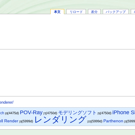
本文
リロード
差分
バックアップ
enderer/
iPhone S
POV-Ray
モデリングソフト
nch
(4475d)
(4750d)
(4750d)
[0]
[7]
[5]
レンダリング
ll Render
Parthenon
(5999d)
(5999d)
(599
[3]
[22]
[2]