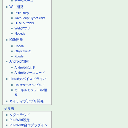
データベース
Web開発
PHP
Ruby
JavaScript
TypeScript
HTML5
CSS3
Webアプリ
Node.js
iOS/開発
Cocoa
Objective-C
Xcode
Android/開発
Android/ビルド
Android/ソースコード
Linux/デバイスドライバ
Linuxカーネル/ビルド
カーネルモジュール/開
発
ネイティブアプリ開発
チラ裏
タグクラウド
PukiWiki設定
PukiWiki/自作プラグイン