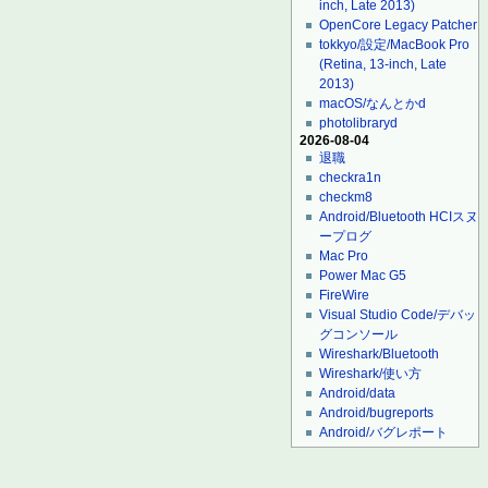
inch, Late 2013)
OpenCore Legacy Patcher
tokkyo/設定/MacBook Pro
(Retina, 13-inch, Late
2013)
macOS/なんとかd
photolibraryd
2026-08-04
退職
checkra1n
checkm8
Android/Bluetooth HCIスヌ
ープログ
Mac Pro
Power Mac G5
FireWire
Visual Studio Code/デバッ
グコンソール
Wireshark/Bluetooth
Wireshark/使い方
Android/data
Android/bugreports
Android/バグレポート