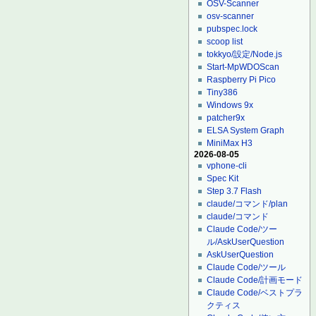
OSV-Scanner
osv-scanner
pubspec.lock
scoop list
tokkyo/設定/Node.js
Start-MpWDOScan
Raspberry Pi Pico
Tiny386
Windows 9x
patcher9x
ELSA System Graph
MiniMax H3
2026-08-05
vphone-cli
Spec Kit
Step 3.7 Flash
claude/コマンド/plan
claude/コマンド
Claude Code/ツー
ル/AskUserQuestion
AskUserQuestion
Claude Code/ツール
Claude Code/計画モード
Claude Code/ベストプラ
クティス