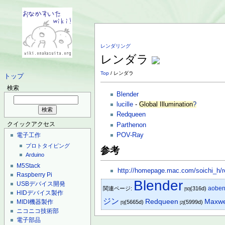
レンダリング
レンダラ
Top
/ レンダラ
トップ
検索
Blender
lucille
-
Global Illumination
?
Redqueen
クイックアクセス
Parthenon
POV-Ray
電子工作
プロトタイピング
参考
Arduino
M5Stack
http://homepage.mac.com/soichi_h/r
Raspberry Pi
Blender
USBデバイス開発
aobe
関連ページ:
(316d)
[50]
HIDデバイス製作
ジン
Maxwe
Redqueen
MIDI機器製作
(5665d)
(5999d)
[5]
[2]
ニコニコ技術部
電子部品