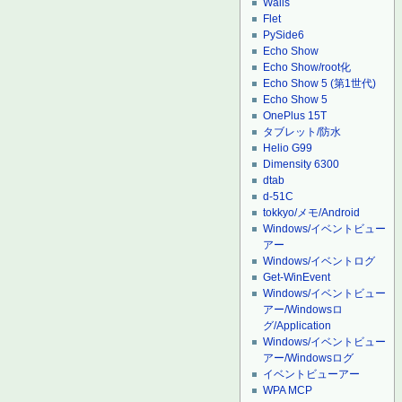
Wails
Flet
PySide6
Echo Show
Echo Show/root化
Echo Show 5 (第1世代)
Echo Show 5
OnePlus 15T
タブレット/防水
Helio G99
Dimensity 6300
dtab
d-51C
tokkyo/メモ/Android
Windows/イベントビュー
アー
Windows/イベントログ
Get-WinEvent
Windows/イベントビュー
アー/Windowsロ
グ/Application
Windows/イベントビュー
アー/Windowsログ
イベントビューアー
WPA MCP