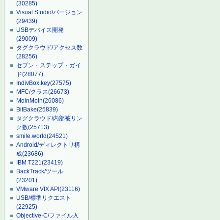
(30285)
Visual Studio/バージョン
(29439)
USBデバイス開発
(29009)
タグクラウド/アクセス数
(28256)
セブン・ステップ・ガイ
ド
(28077)
IndivBox.key
(27575)
MFC/クラス
(26673)
MoinMoin
(26086)
BitBake
(25839)
タグクラウド/内部被リン
ク数
(25713)
smile.world
(24521)
Android/ディレクトリ構
成
(23686)
IBM T221
(23419)
BackTrack/ツール
(23201)
VMware VIX API
(23116)
USB/標準リクエスト
(22925)
Objective-C/ファイル入