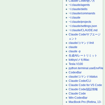
Claude Code/使い方
~/.claude/agents
~/.claude/skills
~/.claude/commands
~/.claude
~/.claude/projects
~/.claude/settings.json
~/.claude/CLAUDE.md
Claude Code/サブエージ
ェント
claude/コマンド/init
claude
claude -p
生成AI/レートリミット
tokkyo/メモ/Mac
Tesla V100
python.terminal.useEnvFile
CodexBar
claude/コマンド/status
Claude Code/CLI
Claude Code for VS Code
Claude Code/認証情報
Claude Code
Win-CodexBar
MacBook Pro (Retina, 13-