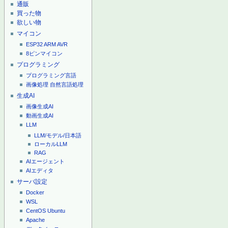
通販
買った物
欲しい物
マイコン
ESP32
ARM
AVR
8ピンマイコン
プログラミング
プログラミング言語
画像処理
自然言語処理
生成AI
画像生成AI
動画生成AI
LLM
LLM/モデル/日本語
ローカルLLM
RAG
AIエージェント
AIエディタ
サーバ設定
Docker
WSL
CentOS
Ubuntu
Apache