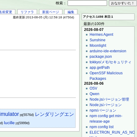
検索：
名前変更
リファラ
新規ページ
編集
アクセス:1498 本日:1
最終更新:2013-08-05 (月) 12:59:18 (4750d)
最新の100件
2026-08-07
Hermes Agent
Sunshine
Moonlight
arduino-ide-extension
package.json
tokkyo/メモ/セキュリティ
app.getPath
OpenSSF Malicious
Packages
2026-08-06
OSV
Qwen
Node.js/バージョン管理
Node.js/バージョン
npm/バージョン
imulator
レンダリングエン
(5576d)
[8]
npm config get min-
release-age
lucille
9d)
(5999d)
[2]
npm config list
ELECTRON_RUN_AS_NO