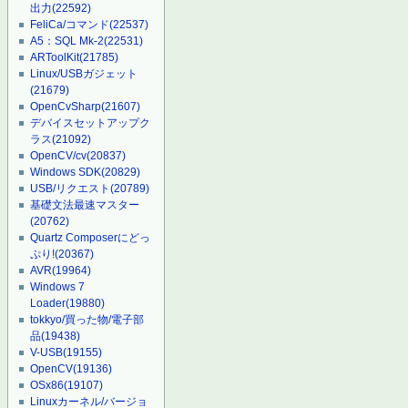
出力
(22592)
FeliCa/コマンド
(22537)
A5：SQL Mk-2
(22531)
ARToolKit
(21785)
Linux/USBガジェット
(21679)
OpenCvSharp
(21607)
デバイスセットアップク
ラス
(21092)
OpenCV/cv
(20837)
Windows SDK
(20829)
USB/リクエスト
(20789)
基礎文法最速マスター
(20762)
Quartz Composerにどっ
ぷり!
(20367)
AVR
(19964)
Windows 7
Loader
(19880)
tokkyo/買った物/電子部
品
(19438)
V-USB
(19155)
OpenCV
(19136)
OSx86
(19107)
Linuxカーネル/バージョ