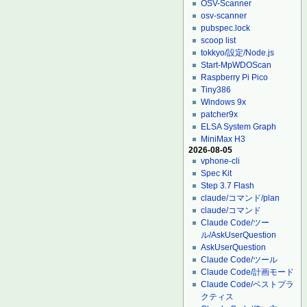
OSV-Scanner
osv-scanner
pubspec.lock
scoop list
tokkyo/設定/Node.js
Start-MpWDOScan
Raspberry Pi Pico
Tiny386
Windows 9x
patcher9x
ELSA System Graph
MiniMax H3
2026-08-05
vphone-cli
Spec Kit
Step 3.7 Flash
claude/コマンド/plan
claude/コマンド
Claude Code/ツー
ル/AskUserQuestion
AskUserQuestion
Claude Code/ツール
Claude Code/計画モード
Claude Code/ベストプラ
クティス