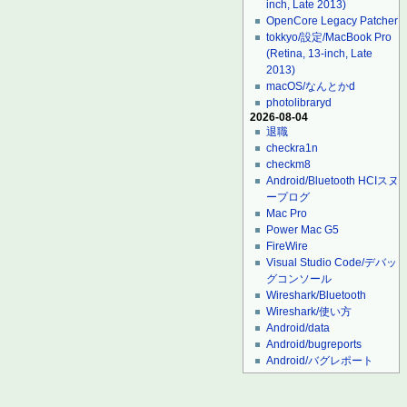
inch, Late 2013)
OpenCore Legacy Patcher
tokkyo/設定/MacBook Pro
(Retina, 13-inch, Late
2013)
macOS/なんとかd
photolibraryd
2026-08-04
退職
checkra1n
checkm8
Android/Bluetooth HCIスヌ
ープログ
Mac Pro
Power Mac G5
FireWire
Visual Studio Code/デバッ
グコンソール
Wireshark/Bluetooth
Wireshark/使い方
Android/data
Android/bugreports
Android/バグレポート