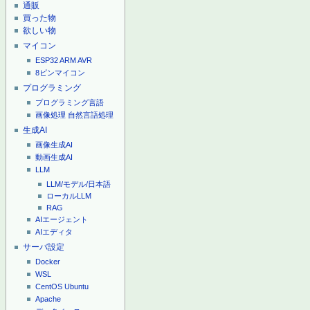
通販
買った物
欲しい物
マイコン
ESP32
ARM
AVR
8ピンマイコン
プログラミング
プログラミング言語
画像処理
自然言語処理
生成AI
画像生成AI
動画生成AI
LLM
LLM/モデル/日本語
ローカルLLM
RAG
AIエージェント
AIエディタ
サーバ設定
Docker
WSL
CentOS
Ubuntu
Apache