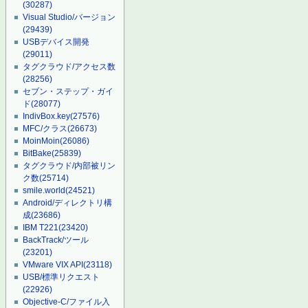
(30287)
Visual Studio/バージョン
(29439)
USBデバイス開発
(29011)
タグクラウド/アクセス数
(28256)
セブン・ステップ・ガイ
ド
(28077)
IndivBox.key
(27576)
MFC/クラス
(26673)
MoinMoin
(26086)
BitBake
(25839)
タグクラウド/内部被リン
ク数
(25714)
smile.world
(24521)
Android/ディレクトリ構
成
(23686)
IBM T221
(23420)
BackTrack/ツール
(23201)
VMware VIX API
(23118)
USB/標準リクエスト
(22926)
Objective-C/ファイル入