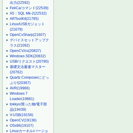
出力
(22592)
FeliCa/コマンド
(22539)
A5：SQL Mk-2
(22532)
ARToolKit
(21785)
Linux/USBガジェット
(21679)
OpenCvSharp
(21607)
デバイスセットアップク
ラス
(21092)
OpenCV/cv
(20837)
Windows SDK
(20832)
USB/リクエスト
(20790)
基礎文法最速マスター
(20762)
Quartz Composerにどっ
ぷり!
(20367)
AVR
(19966)
Windows 7
Loader
(19881)
tokkyo/買った物/電子部
品
(19439)
V-USB
(19156)
OpenCV
(19136)
OSx86
(19107)
Linuxカーネル/バージョ