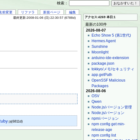
検索：
名前変更
リファラ
新規ページ
編集
アクセス:4269 本日:1
最終更新:2008-01-06 (日) 22:30:57 (6788d)
最新の100件
2026-08-07
Echo Show 5 (第1世代)
Hermes Agent
Sunshine
Moonlight
arduino-ide-extension
package.json
tokkyo/メモ/セキュリティ
app.getPath
OpenSSF Malicious
Packages
2026-08-06
OSV
Qwen
Node.js/バージョン管理
Node.js/バージョン
npm/バージョン
Ruby
(6811d)
[3]
npm config get min-
release-age
npm config list