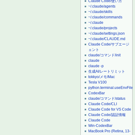
Claude Code/使い方
~/.claude/agents
~/.claude/skills
~/.claude/commands
~/.claude
~/.claude/projects
~/.claude/settings.json
~/.claude/CLAUDE.md
Claude Code/サブエージ
ェント
claude/コマンド/init
claude
claude -p
生成AI/レートリミット
tokkyo/メモ/Mac
Tesla V100
python.terminal.useEnvFile
CodexBar
claude/コマンド/status
Claude Code/CLI
Claude Code for VS Code
Claude Code/認証情報
Claude Code
Win-CodexBar
MacBook Pro (Retina, 13-