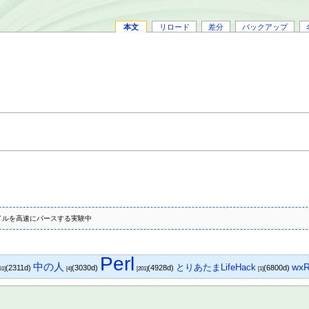
本文
リロード
差分
バックアップ
elファイルを高速にパースする実験中
Perl
中の人
wx
とりあたまLifeHack
(2311d)
(3030d)
(4928d)
(6800d)
51]
[4]
[201]
[1]