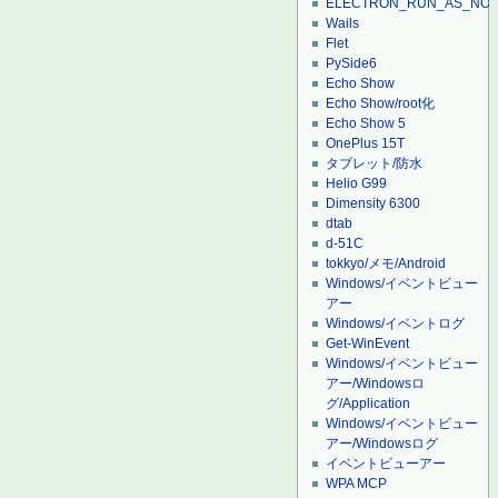
ELECTRON_RUN_AS_NO
Wails
Flet
PySide6
Echo Show
Echo Show/root化
Echo Show 5
OnePlus 15T
タブレット/防水
Helio G99
Dimensity 6300
dtab
d-51C
tokkyo/メモ/Android
Windows/イベントビュー
アー
Windows/イベントログ
Get-WinEvent
Windows/イベントビュー
アー/Windowsロ
グ/Application
Windows/イベントビュー
アー/Windowsログ
イベントビューアー
WPA MCP