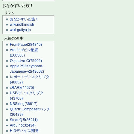
おなかすいた族！
リンク
おなかすいた族！
wiki.nothing.sh
wiki.guttyo.jp
人気の50件
FrontPage
(284845)
Arduino/ピン配置
(160568)
Objective-C
(75902)
ApplePS2Keyboard-
Japanese-v2
(49602)
レポートディスクリプタ
(48852)
cRARk
(44575)
USB/ディスクリプタ
(43708)
NSString
(36617)
Quartz Composer/パッチ
(36489)
SmartQ 5
(35211)
Arduino
(32434)
HIDデバイス/開発