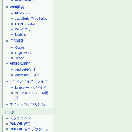
データベース
Web開発
PHP
Ruby
JavaScript
TypeScript
HTML5
CSS3
Webアプリ
Node.js
iOS/開発
Cocoa
Objective-C
Xcode
Android/開発
Android/ビルド
Android/ソースコード
Linux/デバイスドライバ
Linuxカーネル/ビルド
カーネルモジュール/開
発
ネイティブアプリ開発
チラ裏
タグクラウド
PukiWiki設定
PukiWiki/自作プラグイン