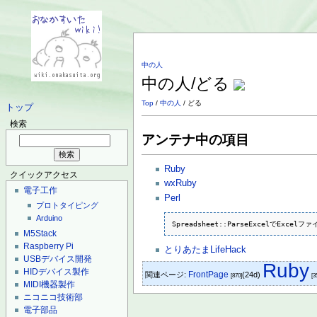
中の人
中の人/どる
Top
/
中の人
/ どる
トップ
検索
アンテナ中の項目
Ruby
クイックアクセス
wxRuby
電子工作
Perl
プロトタイピング
Arduino
Spreadsheet::ParseExcelでExc
M5Stack
Raspberry Pi
とりあたまLifeHack
USBデバイス開発
Ruby
HIDデバイス製作
FrontPage
関連ページ:
(24d)
[870]
[3
MIDI機器製作
ニコニコ技術部
電子部品