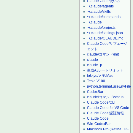
Claude Code/使い方
~/.claude/agents
~/.claude/skills
~/.claude/commands
~/.claude
~/.claude/projects
~/.claude/settings.json
~/.claude/CLAUDE.md
Claude Code/サブエージ
ェント
claude/コマンド/init
claude
claude -p
生成AI/レートリミット
tokkyo/メモ/Mac
Tesla V100
python.terminal.useEnvFile
CodexBar
claude/コマンド/status
Claude Code/CLI
Claude Code for VS Code
Claude Code/認証情報
Claude Code
Win-CodexBar
MacBook Pro (Retina, 13-