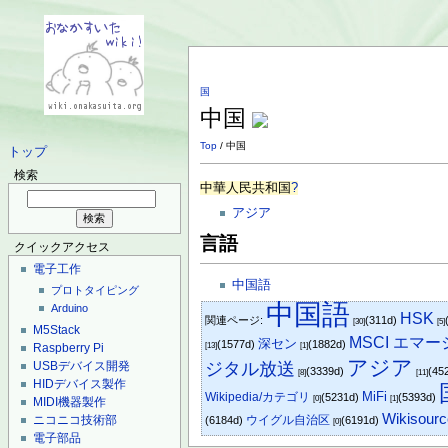
国
中国
Top
/ 中国
トップ
検索
中華人民共和国
?
アジア
言語
クイックアクセス
電子工作
中国語
プロトタイピング
中国語
Arduino
HSK
関連ページ:
(311d)
[30]
[5]
M5Stack
MSCI エ
深セン
(1577d)
(1882d)
[13]
[1]
Raspberry Pi
アジア
ジタル放送
USBデバイス開発
(3339d)
(45
[8]
[11]
HIDデバイス製作
MiFi
Wikipedia/カテゴリ
(5231d)
(5393d)
[0]
[1]
MIDI機器製作
Wikisourc
ウイグル自治区
ニコニコ技術部
(6184d)
(6191d)
[0]
電子部品