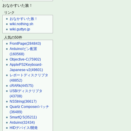
おなかすいた族！
リンク
おなかすいた族！
wiki.nothing.sh
wiki.guttyo.jp
人気の50件
FrontPage
(284843)
Arduino/ピン配置
(160568)
Objective-C
(75902)
ApplePS2Keyboard-
Japanese-v2
(49601)
レポートディスクリプタ
(48852)
cRARk
(44575)
USB/ディスクリプタ
(43708)
NSString
(36617)
Quartz Composer/パッチ
(36489)
SmartQ 5
(35211)
Arduino
(32434)
HIDデバイス/開発