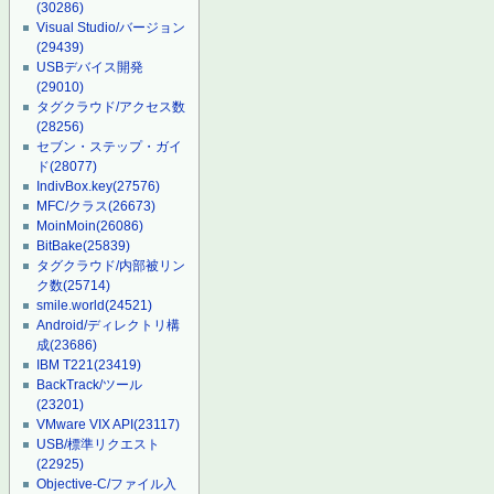
(30286)
Visual Studio/バージョン
(29439)
USBデバイス開発
(29010)
タグクラウド/アクセス数
(28256)
セブン・ステップ・ガイ
ド
(28077)
IndivBox.key
(27576)
MFC/クラス
(26673)
MoinMoin
(26086)
BitBake
(25839)
タグクラウド/内部被リン
ク数
(25714)
smile.world
(24521)
Android/ディレクトリ構
成
(23686)
IBM T221
(23419)
BackTrack/ツール
(23201)
VMware VIX API
(23117)
USB/標準リクエスト
(22925)
Objective-C/ファイル入