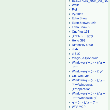
ELECTRON_RUN_AS_NO
Wails
Flet
PySide6
Echo Show
Echo Show/root化
Echo Show 5
OnePlus 15T
タブレット/防水
Helio G99
Dimensity 6300
dtab
d-51C
tokkyo/メモ/Android
Windows/イベントビュー
アー
Windows/イベントログ
Get-WinEvent
Windows/イベントビュー
アー/Windowsロ
グ/Application
Windows/イベントビュー
アー/Windowsログ
イベントビューアー
WPA MCP