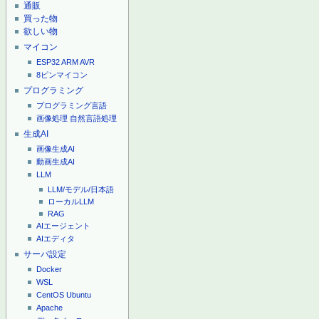
通販
買った物
欲しい物
マイコン
ESP32
ARM
AVR
8ピンマイコン
プログラミング
プログラミング言語
画像処理
自然言語処理
生成AI
画像生成AI
動画生成AI
LLM
LLM/モデル/日本語
ローカルLLM
RAG
AIエージェント
AIエディタ
サーバ設定
Docker
WSL
CentOS
Ubuntu
Apache