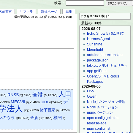
検索：
名前変更
リファラ
新規ページ
編集
アクセス:1672 本日:1
最終更新:2025-09-22 (月) 05:33:52 (319d)
最新の100件
2026-08-07
Echo Show 5 (第1世代)
Hermes Agent
Sunshine
Moonlight
arduino-ide-extension
package.json
tokkyo/メモ/セキュリティ
app.getPath
OpenSSF Malicious
Packages
2026-08-06
OSV
人口
香港
RNSS
731d)
(731d)
(1374d)
[2]
[7]
Qwen
デ
MEGVII
Node.js/バージョン管理
DiDi
(2299d)
(2346d)
(2497d)
[2]
[0]
学法人
Node.js/バージョン
諸子百家
(5082d)
(5125d)
[20]
[1]
npm/バージョン
ンのウラ
金盾
検閲
npm config get min-
(6162d)
(6184d)
[3]
[1]
[2]
release-age
npm config list