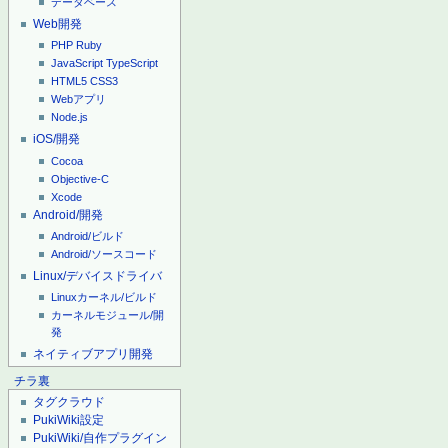
データベース
Web開発
PHP
Ruby
JavaScript
TypeScript
HTML5
CSS3
Webアプリ
Node.js
iOS/開発
Cocoa
Objective-C
Xcode
Android/開発
Android/ビルド
Android/ソースコード
Linux/デバイスドライバ
Linuxカーネル/ビルド
カーネルモジュール/開
発
ネイティブアプリ開発
チラ裏
タグクラウド
PukiWiki設定
PukiWiki/自作プラグイン