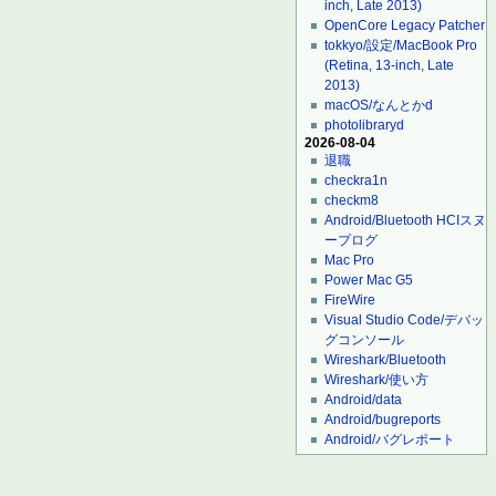
inch, Late 2013)
OpenCore Legacy Patcher
tokkyo/設定/MacBook Pro
(Retina, 13-inch, Late
2013)
macOS/なんとかd
photolibraryd
2026-08-04
退職
checkra1n
checkm8
Android/Bluetooth HCIスヌ
ープログ
Mac Pro
Power Mac G5
FireWire
Visual Studio Code/デバッ
グコンソール
Wireshark/Bluetooth
Wireshark/使い方
Android/data
Android/bugreports
Android/バグレポート