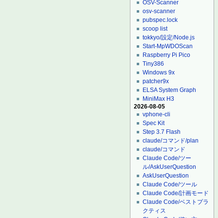
OSV-Scanner
osv-scanner
pubspec.lock
scoop list
tokkyo/設定/Node.js
Start-MpWDOScan
Raspberry Pi Pico
Tiny386
Windows 9x
patcher9x
ELSA System Graph
MiniMax H3
2026-08-05
vphone-cli
Spec Kit
Step 3.7 Flash
claude/コマンド/plan
claude/コマンド
Claude Code/ツー
ル/AskUserQuestion
AskUserQuestion
Claude Code/ツール
Claude Code/計画モード
Claude Code/ベストプラ
クティス