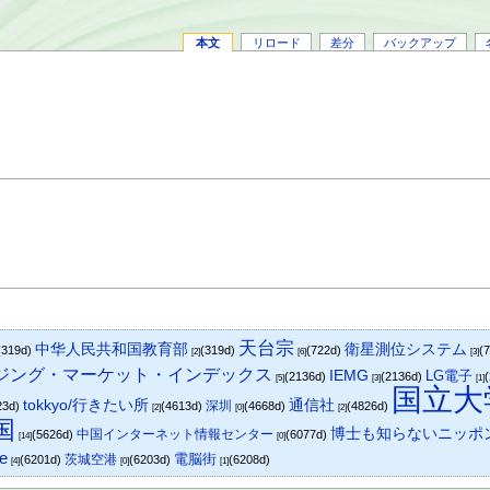
本文
リロード
差分
バックアップ
天台宗
衛星測位システム
中华人民共和国教育部
(319d)
(319d)
(722d)
(
[2]
[6]
[3]
マージング・マーケット・インデックス
IEMG
LG電子
(2136d)
(2136d)
[5]
[3]
[1]
国立大
tokkyo/行きたい所
通信社
深圳
23d)
(4613d)
(4668d)
(4826d)
[2]
[0]
[2]
国
博士も知らないニッポ
中国インターネット情報センター
(5626d)
(6077d)
[14]
[0]
e
電脳街
茨城空港
(6201d)
(6203d)
(6208d)
[4]
[0]
[1]