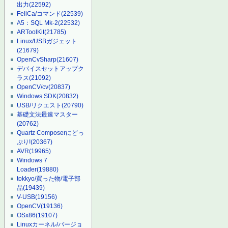
出力
(22592)
FeliCa/コマンド
(22539)
A5：SQL Mk-2
(22532)
ARToolKit
(21785)
Linux/USBガジェット
(21679)
OpenCvSharp
(21607)
デバイスセットアップク
ラス
(21092)
OpenCV/cv
(20837)
Windows SDK
(20832)
USB/リクエスト
(20790)
基礎文法最速マスター
(20762)
Quartz Composerにどっ
ぷり!
(20367)
AVR
(19965)
Windows 7
Loader
(19880)
tokkyo/買った物/電子部
品
(19439)
V-USB
(19156)
OpenCV
(19136)
OSx86
(19107)
Linuxカーネル/バージョ