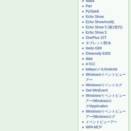
Wails
Flet
PySide6
Echo Show
Echo Show/root化
Echo Show 5 (第1世代)
Echo Show 5
OnePlus 15T
タブレット/防水
Helio G99
Dimensity 6300
dtab
d-51C
tokkyo/メモ/Android
Windows/イベントビュー
アー
Windows/イベントログ
Get-WinEvent
Windows/イベントビュー
アー/Windowsロ
グ/Application
Windows/イベントビュー
アー/Windowsログ
イベントビューアー
WPA MCP