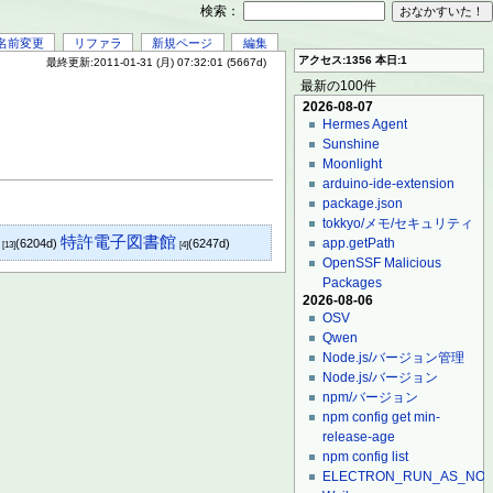
検索：
名前変更
リファラ
新規ページ
編集
アクセス:1356 本日:1
最終更新:2011-01-31 (月) 07:32:01 (5667d)
最新の100件
2026-08-07
Hermes Agent
Sunshine
Moonlight
arduino-ide-extension
package.json
tokkyo/メモ/セキュリティ
特許電子図書館
app.getPath
(6204d)
(6247d)
[13]
[4]
OpenSSF Malicious
Packages
2026-08-06
OSV
Qwen
Node.js/バージョン管理
Node.js/バージョン
npm/バージョン
npm config get min-
release-age
npm config list
ELECTRON_RUN_AS_NO