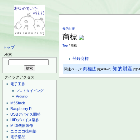
知的財産
商標
Top
/ 商標
トップ
検索
登録商標
知的財産
商標法
関連ページ:
(4942d)
(5
[2]
[5]
クイックアクセス
電子工作
プロトタイピング
Arduino
M5Stack
Raspberry Pi
USBデバイス開発
HIDデバイス製作
MIDI機器製作
ニコニコ技術部
電子部品