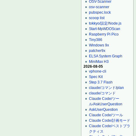
OSV-Scanner
osv-scanner
pubspec.lock
scoop list
tokkyo/設定/Node.js
Start-MpWDOScan
Raspberry Pi Pico
Tiny386
Windows 9x
patcher9x
ELSA System Graph
MiniMax H3
2026-08-05
vphone-cli
Spec Kit
Step 3.7 Flash
claude/コマンド/plan
claude/コマンド
Claude Code/ツー
ル/AskUserQuestion
AskUserQuestion
Claude Code/ツール
Claude Code/計画モード
Claude Code/ベストプラ
クティス