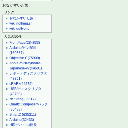
おなかすいた族！
リンク
おなかすいた族！
wiki.nothing.sh
wiki.guttyo.jp
人気の50件
FrontPage
(284833)
Arduino/ピン配置
(160567)
Objective-C
(75900)
ApplePS2Keyboard-
Japanese-v2
(49601)
レポートディスクリプタ
(48851)
cRARk
(44575)
USB/ディスクリプタ
(43708)
NSString
(36617)
Quartz Composer/パッチ
(36488)
SmartQ 5
(35211)
Arduino
(32433)
HIDデバイス/開発