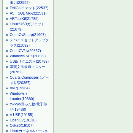
出力
(22592)
FeliCa/コマンド
(22537)
A5：SQL Mk-2
(22531)
ARToolKit
(21785)
Linux/USBガジェット
(21679)
OpenCvSharp
(21607)
デバイスセットアップク
ラス
(21092)
OpenCV/cv
(20837)
Windows SDK
(20829)
USB/リクエスト
(20789)
基礎文法最速マスター
(20762)
Quartz Composerにどっ
ぷり!
(20367)
AVR
(19964)
Windows 7
Loader
(19880)
tokkyo/買った物/電子部
品
(19438)
V-USB
(19155)
OpenCV
(19136)
OSx86
(19107)
Linuxカーネル/バージョ