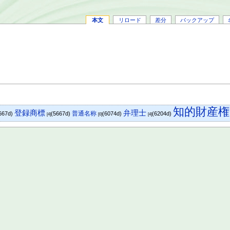
本文
リロード
差分
バックアップ
知的財産権
登録商標
弁理士
普通名称
667d)
(5667d)
(6074d)
(6204d)
[4]
[0]
[4]