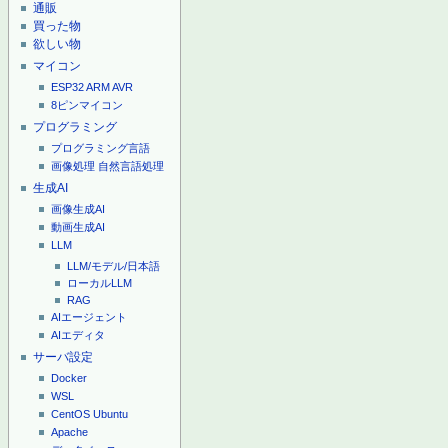
通販
買った物
欲しい物
マイコン
ESP32
ARM
AVR
8ピンマイコン
プログラミング
プログラミング言語
画像処理
自然言語処理
生成AI
画像生成AI
動画生成AI
LLM
LLM/モデル/日本語
ローカルLLM
RAG
AIエージェント
AIエディタ
サーバ設定
Docker
WSL
CentOS
Ubuntu
Apache