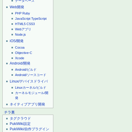
データベース
Web開発
PHP
Ruby
JavaScript
TypeScript
HTML5
CSS3
Webアプリ
Node.js
iOS/開発
Cocoa
Objective-C
Xcode
Android/開発
Android/ビルド
Android/ソースコード
Linux/デバイスドライバ
Linuxカーネル/ビルド
カーネルモジュール/開
発
ネイティブアプリ開発
チラ裏
タグクラウド
PukiWiki設定
PukiWiki/自作プラグイン