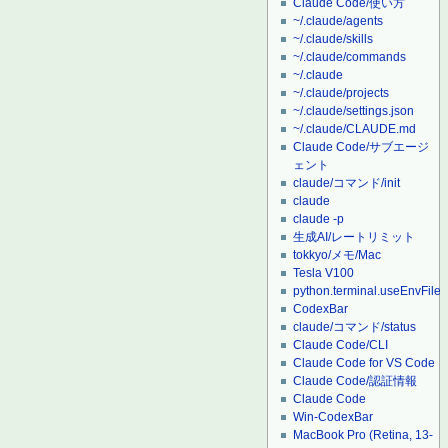
Claude Code/使い方
~/.claude/agents
~/.claude/skills
~/.claude/commands
~/.claude
~/.claude/projects
~/.claude/settings.json
~/.claude/CLAUDE.md
Claude Code/サブエージ
ェント
claude/コマンド/init
claude
claude -p
生成AI/レートリミット
tokkyo/メモ/Mac
Tesla V100
python.terminal.useEnvFile
CodexBar
claude/コマンド/status
Claude Code/CLI
Claude Code for VS Code
Claude Code/認証情報
Claude Code
Win-CodexBar
MacBook Pro (Retina, 13-