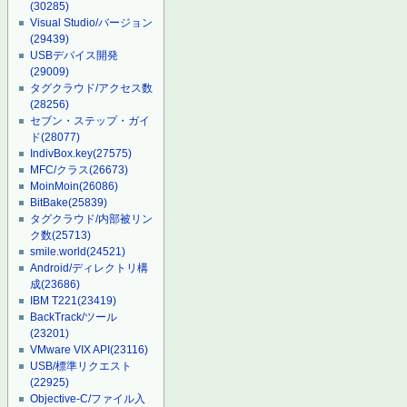
(30285)
Visual Studio/バージョン
(29439)
USBデバイス開発
(29009)
タグクラウド/アクセス数
(28256)
セブン・ステップ・ガイ
ド
(28077)
IndivBox.key
(27575)
MFC/クラス
(26673)
MoinMoin
(26086)
BitBake
(25839)
タグクラウド/内部被リン
ク数
(25713)
smile.world
(24521)
Android/ディレクトリ構
成
(23686)
IBM T221
(23419)
BackTrack/ツール
(23201)
VMware VIX API
(23116)
USB/標準リクエスト
(22925)
Objective-C/ファイル入