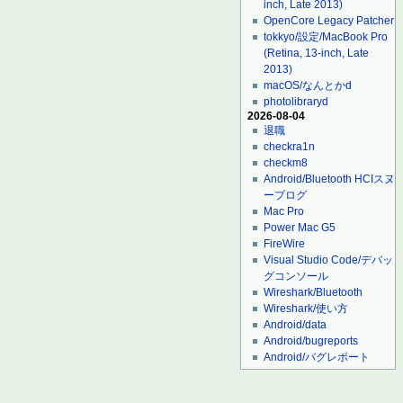
inch, Late 2013)
OpenCore Legacy Patcher
tokkyo/設定/MacBook Pro
(Retina, 13-inch, Late
2013)
macOS/なんとかd
photolibraryd
2026-08-04
退職
checkra1n
checkm8
Android/Bluetooth HCIスヌ
ープログ
Mac Pro
Power Mac G5
FireWire
Visual Studio Code/デバッ
グコンソール
Wireshark/Bluetooth
Wireshark/使い方
Android/data
Android/bugreports
Android/バグレポート