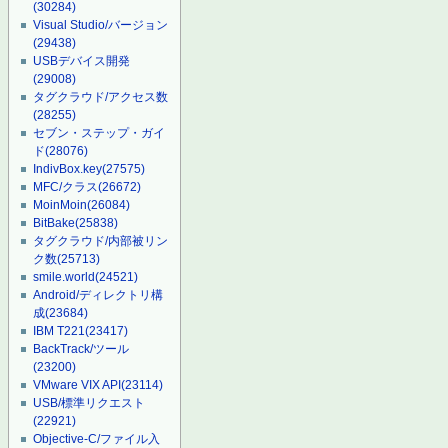
(30284)
Visual Studio/バージョン
(29438)
USBデバイス開発
(29008)
タグクラウド/アクセス数
(28255)
セブン・ステップ・ガイ
ド
(28076)
IndivBox.key
(27575)
MFC/クラス
(26672)
MoinMoin
(26084)
BitBake
(25838)
タグクラウド/内部被リン
ク数
(25713)
smile.world
(24521)
Android/ディレクトリ構
成
(23684)
IBM T221
(23417)
BackTrack/ツール
(23200)
VMware VIX API
(23114)
USB/標準リクエスト
(22921)
Objective-C/ファイル入