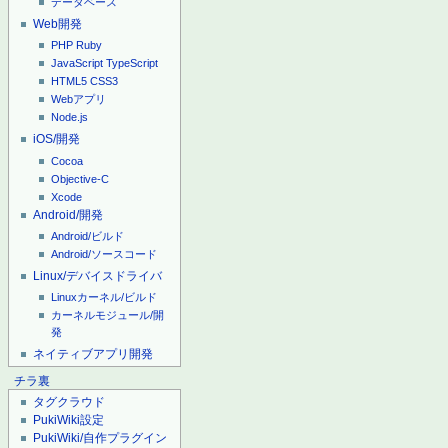
データベース
Web開発
PHP
Ruby
JavaScript
TypeScript
HTML5
CSS3
Webアプリ
Node.js
iOS/開発
Cocoa
Objective-C
Xcode
Android/開発
Android/ビルド
Android/ソースコード
Linux/デバイスドライバ
Linuxカーネル/ビルド
カーネルモジュール/開
発
ネイティブアプリ開発
チラ裏
タグクラウド
PukiWiki設定
PukiWiki/自作プラグイン