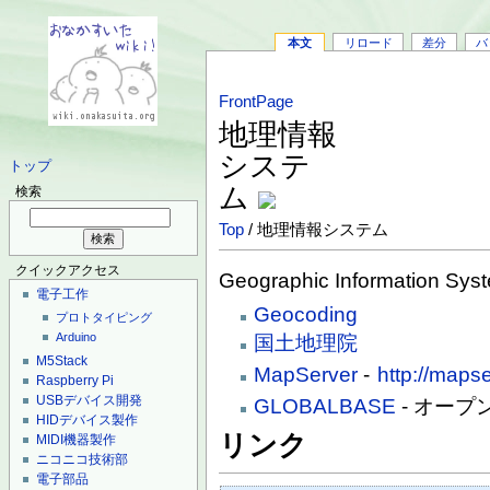
本文
リロード
差分
バ
FrontPage
地理情報
システ
トップ
ム
検索
Top
/ 地理情報システム
クイックアクセス
Geographic Information
電子工作
Geocoding
プロトタイピング
Arduino
国土地理院
M5Stack
MapServer
-
http://maps
Raspberry Pi
USBデバイス開発
GLOBALBASE
- オープ
HIDデバイス製作
リンク
MIDI機器製作
ニコニコ技術部
電子部品