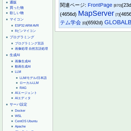
通販
関連ページ:
FrontPage
(23
[870]
買った物
MapServer
欲しい物
(4656d)
(465
[7]
マイコン
GLOBAL
テム学会
(6592d)
[0]
ESP32
ARM
AVR
8ピンマイコン
プログラミング
プログラミング言語
画像処理
自然言語処理
生成AI
画像生成AI
動画生成AI
LLM
LLM/モデル/日本語
ローカルLLM
RAG
AIエージェント
AIエディタ
サーバ設定
Docker
WSL
CentOS
Ubuntu
Apache