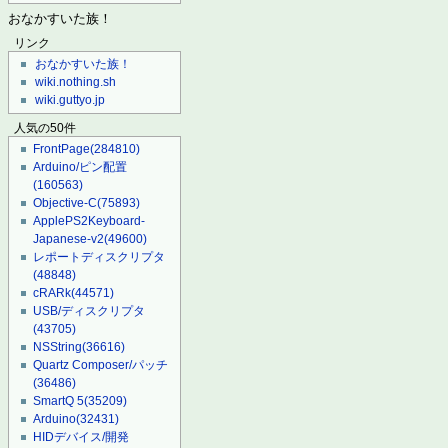
おなかすいた族！
リンク
おなかすいた族！
wiki.nothing.sh
wiki.guttyo.jp
人気の50件
FrontPage
(284810)
Arduino/ピン配置
(160563)
Objective-C
(75893)
ApplePS2Keyboard-
Japanese-v2
(49600)
レポートディスクリプタ
(48848)
cRARk
(44571)
USB/ディスクリプタ
(43705)
NSString
(36616)
Quartz Composer/パッチ
(36486)
SmartQ 5
(35209)
Arduino
(32431)
HIDデバイス/開発