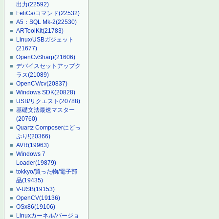
出力
(22592)
FeliCa/コマンド
(22532)
A5：SQL Mk-2
(22530)
ARToolKit
(21783)
Linux/USBガジェット
(21677)
OpenCvSharp
(21606)
デバイスセットアップク
ラス
(21089)
OpenCV/cv
(20837)
Windows SDK
(20828)
USB/リクエスト
(20788)
基礎文法最速マスター
(20760)
Quartz Composerにどっ
ぷり!
(20366)
AVR
(19963)
Windows 7
Loader
(19879)
tokkyo/買った物/電子部
品
(19435)
V-USB
(19153)
OpenCV
(19136)
OSx86
(19106)
Linuxカーネル/バージョ