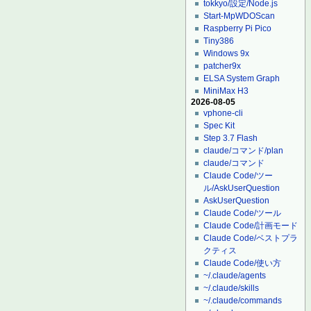
tokkyo/設定/Node.js
Start-MpWDOScan
Raspberry Pi Pico
Tiny386
Windows 9x
patcher9x
ELSA System Graph
MiniMax H3
2026-08-05
vphone-cli
Spec Kit
Step 3.7 Flash
claude/コマンド/plan
claude/コマンド
Claude Code/ツー
ル/AskUserQuestion
AskUserQuestion
Claude Code/ツール
Claude Code/計画モード
Claude Code/ベストプラ
クティス
Claude Code/使い方
~/.claude/agents
~/.claude/skills
~/.claude/commands