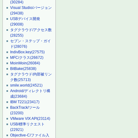
(30284)
Visual Studio/バージョン
(29438)
USBデバイス開発
(29008)
タグクラウド/アクセス数
(28255)
セブン・ステップ・ガイ
ド
(28076)
IndivBox.key
(27575)
MFC/クラス
(26672)
MoinMoin
(26084)
BitBake
(25838)
タグクラウド/内部被リン
ク数
(25713)
smile.world
(24521)
Android/ディレクトリ構
成
(23684)
IBM T221
(23417)
BackTrack/ツール
(23200)
VMware VIX API
(23114)
USB/標準リクエスト
(22921)
Objective-C/ファイル入