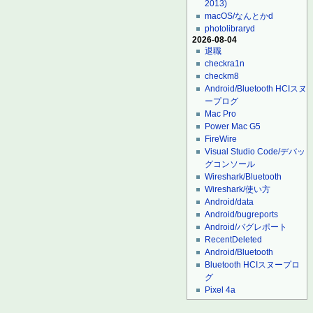
2013)
macOS/なんとかd
photolibraryd
2026-08-04
退職
checkra1n
checkm8
Android/Bluetooth HCIスヌ
ープログ
Mac Pro
Power Mac G5
FireWire
Visual Studio Code/デバッ
グコンソール
Wireshark/Bluetooth
Wireshark/使い方
Android/data
Android/bugreports
Android/バグレポート
RecentDeleted
Android/Bluetooth
Bluetooth HCIスヌープロ
グ
Pixel 4a