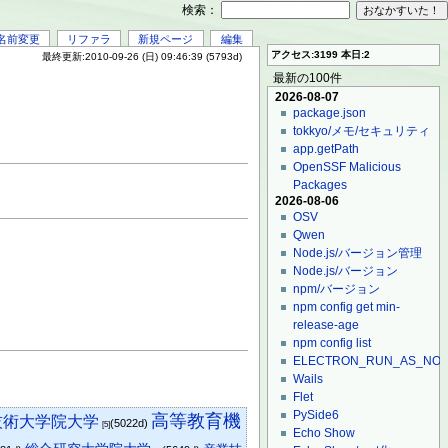
検索：
名前変更
リファラ
新規ページ
編集
アクセス:3199 本日:2
最終更新:2010-09-26 (日) 09:46:39 (5793d)
最新の100件
2026-08-07
package.json
tokkyo/メモ/セキュリティ
app.getPath
OpenSSF Malicious
Packages
2026-08-06
OSV
Qwen
Node.js/バージョン管理
Node.js/バージョン
npm/バージョン
npm config get min-
release-age
npm config list
ELECTRON_RUN_AS_NO
Wails
Flet
PySide6
高等教育機
技術大学院大学
(5022d)
[5]
Echo Show