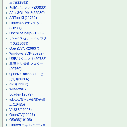
出力
(22592)
FeliCa/コマンド
(22532)
A5：SQL Mk-2
(22530)
ARToolKit
(21783)
Linux/USBガジェット
(21677)
OpenCvSharp
(21606)
デバイスセットアップク
ラス
(21089)
OpenCV/cv
(20837)
Windows SDK
(20828)
USB/リクエスト
(20788)
基礎文法最速マスター
(20760)
Quartz Composerにどっ
ぷり!
(20366)
AVR
(19963)
Windows 7
Loader
(19879)
tokkyo/買った物/電子部
品
(19435)
V-USB
(19153)
OpenCV
(19136)
OSx86
(19106)
Linuxカーネル/バージョ