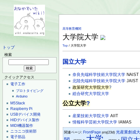
高等教育機関
大学院大学
Top
/ 大学院大学
トップ
検索
国立大学
奈良先端科学技術大学院大学
NAIST
クイックアクセス
北陸先端科学技術大学院大学
JAIST
電子工作
政策研究大学院大学
?
プロトタイピング
総合研究大学院大学
Arduino
公立大学
?
M5Stack
Raspberry Pi
USBデバイス開発
産業技術大学院大学
AIIT
HIDデバイス製作
情報科学芸術大学院大学
IAMAS
MIDI機器製作
ニコニコ技術部
光産業創成
FrontPage
関連ページ:
(23d)
[870]
大学
電子部品
国立大
関