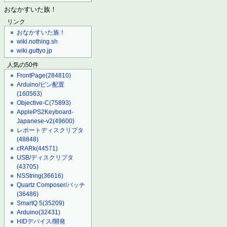
おなかすいた族！
リンク
おなかすいた族！
wiki.nothing.sh
wiki.guttyo.jp
人気の50件
FrontPage
(284810)
Arduino/ピン配置
(160563)
Objective-C
(75893)
ApplePS2Keyboard-
Japanese-v2
(49600)
レポートディスクリプタ
(48848)
cRARk
(44571)
USB/ディスクリプタ
(43705)
NSString
(36616)
Quartz Composer/パッチ
(36486)
SmartQ 5
(35209)
Arduino
(32431)
HIDデバイス/開発