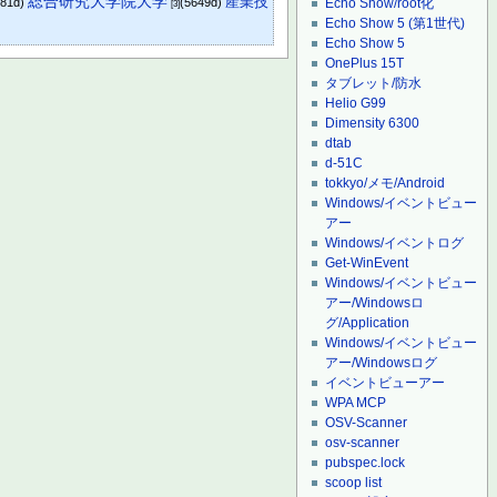
総合研究大学院大学
産業技
Echo Show/root化
081d)
(5649d)
[3]
Echo Show 5 (第1世代)
Echo Show 5
OnePlus 15T
タブレット/防水
Helio G99
Dimensity 6300
dtab
d-51C
tokkyo/メモ/Android
Windows/イベントビュー
アー
Windows/イベントログ
Get-WinEvent
Windows/イベントビュー
アー/Windowsロ
グ/Application
Windows/イベントビュー
アー/Windowsログ
イベントビューアー
WPA MCP
OSV-Scanner
osv-scanner
pubspec.lock
scoop list