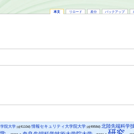
本文
リロード
差分
バックアップ
北陸先端科学
大学院大学
情報セキュリティ大学院大学
(4110d)
(4958d)
[1]
[2]
研究
学