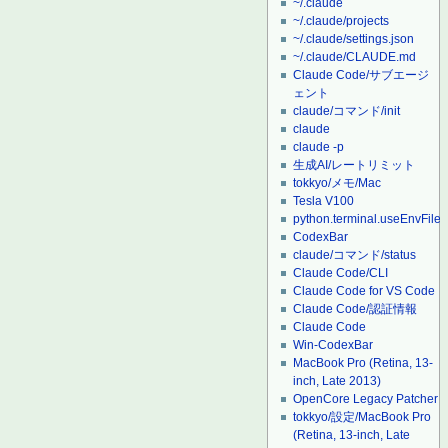
~/.claude
~/.claude/projects
~/.claude/settings.json
~/.claude/CLAUDE.md
Claude Code/サブエージ
ェント
claude/コマンド/init
claude
claude -p
生成AI/レートリミット
tokkyo/メモ/Mac
Tesla V100
python.terminal.useEnvFile
CodexBar
claude/コマンド/status
Claude Code/CLI
Claude Code for VS Code
Claude Code/認証情報
Claude Code
Win-CodexBar
MacBook Pro (Retina, 13-
inch, Late 2013)
OpenCore Legacy Patcher
tokkyo/設定/MacBook Pro
(Retina, 13-inch, Late