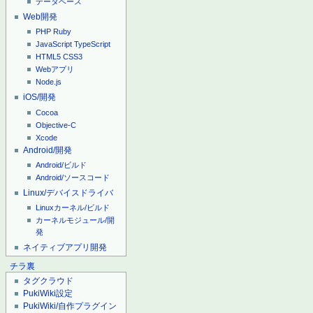
データベース
Web開発
PHP
Ruby
JavaScript
TypeScript
HTML5
CSS3
Webアプリ
Node.js
iOS/開発
Cocoa
Objective-C
Xcode
Android/開発
Android/ビルド
Android/ソースコード
Linux/デバイスドライバ
Linuxカーネル/ビルド
カーネルモジュール/開
発
ネイティブアプリ開発
チラ裏
タグクラウド
PukiWiki設定
PukiWiki/自作プラグイン