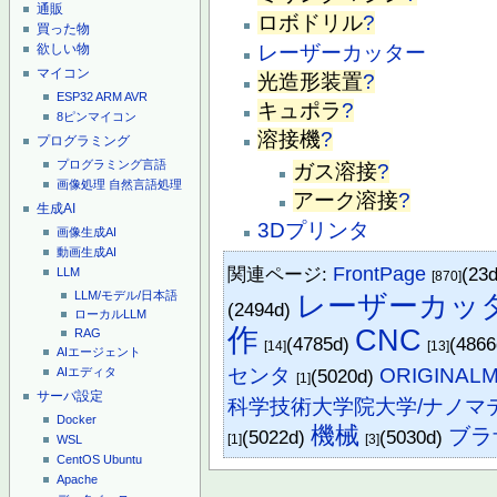
通販
ロボドリル
?
買った物
レーザーカッター
欲しい物
マイコン
光造形装置
?
ESP32
ARM
AVR
キュポラ
?
8ピンマイコン
溶接機
?
プログラミング
プログラミング言語
ガス溶接
?
画像処理
自然言語処理
アーク溶接
?
生成AI
3Dプリンタ
画像生成AI
動画生成AI
関連ページ:
FrontPage
(23
LLM
[870]
レーザーカッ
LLM/モデル/日本語
(2494d)
ローカルLLM
作
CNC
RAG
(4785d)
(486
[14]
[13]
AIエージェント
センタ
ORIGINALM
(5020d)
AIエディタ
[1]
サーバ設定
科学技術大学院大学/ナノマ
Docker
機械
ブラ
(5022d)
(5030d)
[1]
[3]
WSL
CentOS
Ubuntu
Apache