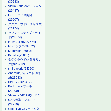
(30283)
Visual Studio/バージョン
(29437)
USBデバイス開発
(29007)
タグクラウド/アクセス数
(28254)
セブン・ステップ・ガイ
ド
(28074)
IndivBox.key
(27574)
MFC/クラス
(26672)
MoinMoin
(26083)
BitBake
(25838)
タグクラウド/内部被リン
ク数
(25712)
smile.world
(24520)
Android/ディレクトリ構
成
(23683)
IBM T221
(23417)
BackTrack/ツール
(23200)
VMware VIX API
(23114)
USB/標準リクエスト
(22919)
Objective-C/ファイル入