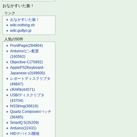
おなかすいた族！
リンク
おなかすいた族！
wiki.nothing.sh
wiki.guttyo.jp
人気の50件
FrontPage
(284804)
Arduino/ピン配置
(160562)
Objective-C
(75892)
ApplePS2Keyboard-
Japanese-v2
(49600)
レポートディスクリプタ
(48847)
cRARk
(44571)
USB/ディスクリプタ
(43704)
NSString
(36616)
Quartz Composer/パッチ
(36485)
SmartQ 5
(35209)
Arduino
(32431)
HIDデバイス/開発