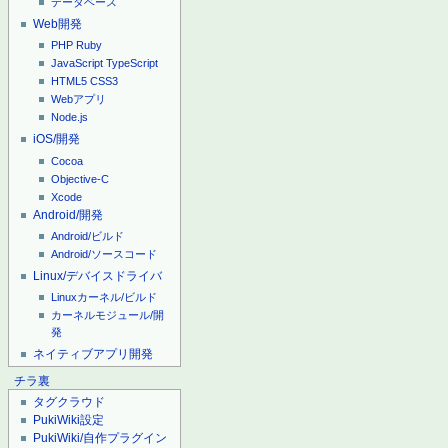
データベース
Web開発
PHP
Ruby
JavaScript
TypeScript
HTML5
CSS3
Webアプリ
Node.js
iOS/開発
Cocoa
Objective-C
Xcode
Android/開発
Android/ビルド
Android/ソースコード
Linux/デバイスドライバ
Linuxカーネル/ビルド
カーネルモジュール/開
発
ネイティブアプリ開発
チラ裏
タグクラウド
PukiWiki設定
PukiWiki/自作プラグイン