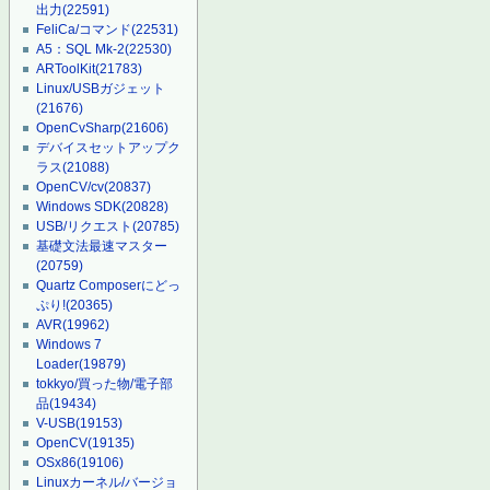
出力
(22591)
FeliCa/コマンド
(22531)
A5：SQL Mk-2
(22530)
ARToolKit
(21783)
Linux/USBガジェット
(21676)
OpenCvSharp
(21606)
デバイスセットアップク
ラス
(21088)
OpenCV/cv
(20837)
Windows SDK
(20828)
USB/リクエスト
(20785)
基礎文法最速マスター
(20759)
Quartz Composerにどっ
ぷり!
(20365)
AVR
(19962)
Windows 7
Loader
(19879)
tokkyo/買った物/電子部
品
(19434)
V-USB
(19153)
OpenCV
(19135)
OSx86
(19106)
Linuxカーネル/バージョ