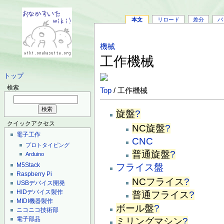
本文
リロード
差分
バ
機械
工作機械
トップ
検索
Top
/ 工作機械
旋盤
?
クイックアクセス
NC旋盤
?
電子工作
CNC
プロトタイピング
普通旋盤
?
Arduino
M5Stack
フライス盤
Raspberry Pi
NCフライス
?
USBデバイス開発
HIDデバイス製作
普通フライス
?
MIDI機器製作
ボール盤
?
ニコニコ技術部
電子部品
ミリングマシン
?