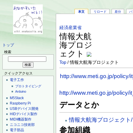
本文
リロード
差分
バ
経済産業省
情報大航
海プロジ
トップ
ェクト
検索
Top
/ 情報大航海プロジェクト
クイックアクセス
http://www.meti.go.jp/policy/i
電子工作
プロトタイピング
http://www.meti.go.jp/policy/
Arduino
M5Stack
データとか
Raspberry Pi
USBデバイス開発
HIDデバイス製作
情報大航海プロジェクト
MIDI機器製作
ニコニコ技術部
参加組織
電子部品