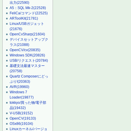
出力
(22590)
A5：SQL Mk-2
(22528)
FeliCa/コマンド
(22525)
ARToolKit
(21781)
Linux/USBガジェット
(21676)
OpenCvSharp
(21604)
デバイスセットアップク
ラス
(21088)
OpenCV/cv
(20835)
Windows SDK
(20826)
USB/リクエスト
(20784)
基礎文法最速マスター
(20758)
Quartz Composerにどっ
ぷり!
(20363)
AVR
(19960)
Windows 7
Loader
(19877)
tokkyo/買った物/電子部
品
(19432)
V-USB
(19152)
OpenCV
(19133)
OSx86
(19104)
Linuxカーネル/バージョ