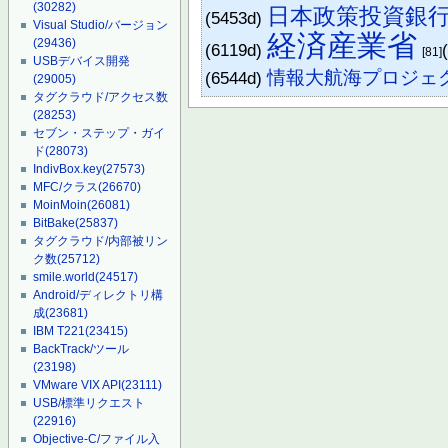
(30282)
日本政策投資銀
(5453d)
Visual Studio/バージョン
経済産業省
(29436)
(6119d)
[81]
USBデバイス開発
情報大航海プロジェ
(6544d)
(29005)
タグクラウド/アクセス数
(28253)
セブン・ステップ・ガイ
ド
(28073)
IndivBox.key
(27573)
MFC/クラス
(26670)
MoinMoin
(26081)
BitBake
(25837)
タグクラウド/内部被リン
ク数
(25712)
smile.world
(24517)
Android/ディレクトリ構
成
(23681)
IBM T221
(23415)
BackTrack/ツール
(23198)
VMware VIX API
(23111)
USB/標準リクエスト
(22916)
Objective-C/ファイル入