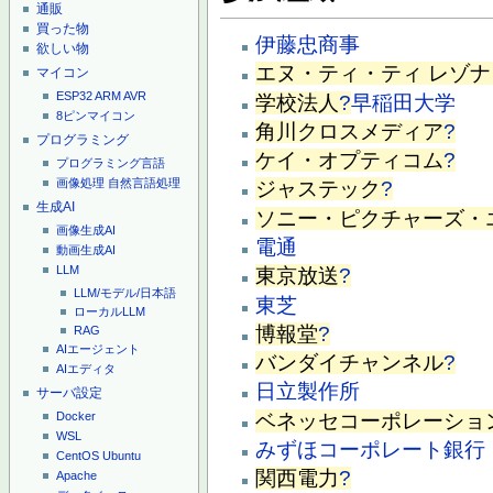
通販
買った物
伊藤忠商事
欲しい物
エヌ・ティ・ティ レゾ
マイコン
ESP32
ARM
AVR
学校法人
?
早稲田大学
8ピンマイコン
角川クロスメディア
?
プログラミング
ケイ・オプティコム
?
プログラミング言語
画像処理
自然言語処理
ジャステック
?
生成AI
ソニー・ピクチャーズ・
画像生成AI
電通
動画生成AI
LLM
東京放送
?
LLM/モデル/日本語
東芝
ローカルLLM
博報堂
?
RAG
AIエージェント
バンダイチャンネル
?
AIエディタ
日立製作所
サーバ設定
ベネッセコーポレーショ
Docker
WSL
みずほコーポレート銀行
CentOS
Ubuntu
関西電力
?
Apache