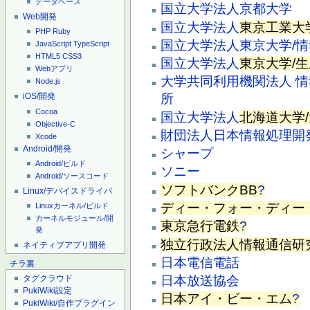
データベース
国立大学法人
京都大学
Web開発
国立大学法人
東京工業大
PHP
Ruby
国立大学法人
東京大学/
JavaScript
TypeScript
HTML5
CSS3
国立大学法人
東京大学/
Webアプリ
大学共同利用機関法人
情
Node.js
iOS/開発
所
Cocoa
国立大学法人
北海道大学
Objective-C
財団法人
日本情報処理開
Xcode
Android/開発
シャープ
Android/ビルド
ソニー
Android/ソースコード
ソフトバンクBB
?
Linux/デバイスドライバ
ディー・フォー・ディー
Linuxカーネル/ビルド
カーネルモジュール/開
東京急行電鉄
?
発
独立行政法人情報通信研
ネイティブアプリ開発
日本電信電話
チラ裏
日本放送協会
タグクラウド
PukiWiki設定
日本アイ・ビー・エム
?
PukiWiki/自作プラグイン