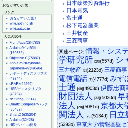
日本政策投資銀行
おなかすいた族！
日本電気
リンク
富士通
おなかすいた族！
wiki.nothing.sh
松下電器産業
wiki.guttyo.jp
三井物産
人気の50件
三菱商事
FrontPage
(284783)
Arduino/ピン配置
情報・シス
関連ページ:
(160558)
学研究所
シ
Objective-C
(75887)
(557d)
[20]
ApplePS2Keyboard-
三井物産
三菱商事
Japanese-v2
(49596)
(2123d)
[2]
レポートディスクリプタ
電信電話
みず
(4777d)
(48844)
[7]
cRARk
(44569)
士通
伊藤忠商
(4903d)
[49]
USB/ディスクリプタ
財団法人
早
(43704)
(5030d)
[33]
NSString
(36614)
法人
京都大
Quartz Composer/パッチ
(5081d)
[20]
(36482)
関法人
日立
SmartQ 5
(35204)
(5134d)
[20]
Arduino
(32428)
東京大学/情報基盤セ
(5393d)
HIDデバイス/開発