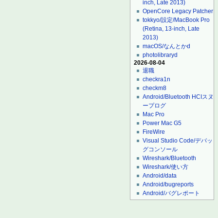
inch, Late 2013)
OpenCore Legacy Patcher
tokkyo/設定/MacBook Pro
(Retina, 13-inch, Late
2013)
macOS/なんとかd
photolibraryd
2026-08-04
退職
checkra1n
checkm8
Android/Bluetooth HCIスヌ
ープログ
Mac Pro
Power Mac G5
FireWire
Visual Studio Code/デバッ
グコンソール
Wireshark/Bluetooth
Wireshark/使い方
Android/data
Android/bugreports
Android/バグレポート