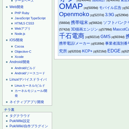
混雑統計
緊急
(4864d)
(4885d)
データベース
[32]
[0]
OMAP
Web開発
モバイル広告
(5009d)
(5
[35]
[1]
Openmoko
PHP
Ruby
3.9G
(5237d)
(5290d
[11]
[4]
JavaScript
TypeScript
携帯端末
ソフトバンク
(5660d)
(5662d)
HTML5
CSS3
[4]
Webアプリ
3D描画エンジン
MascotCa
(5742d)
(5799d)
[1]
Node.js
千石電商
GMS
(6021d)
(6034d)
[13]
[4]
iOS/開発
携帯電話/メーカー
事業者識別番
(6169d)
[1]
Cocoa
EDGE
究所
KCP+
(6202d)
(6216d)
(62
Objective-C
[3]
[2]
[5]
Xcode
Android/開発
Android/ビルド
Android/ソースコード
Linux/デバイスドライバ
Linuxカーネル/ビルド
カーネルモジュール/開
発
ネイティブアプリ開発
チラ裏
タグクラウド
PukiWiki設定
PukiWiki/自作プラグイン