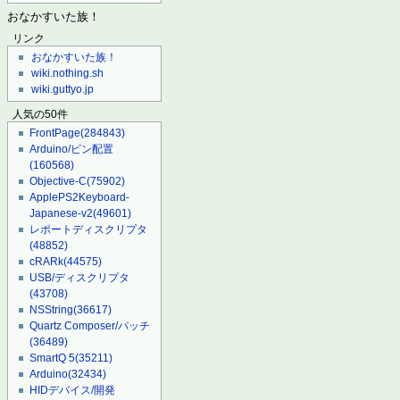
おなかすいた族！
リンク
おなかすいた族！
wiki.nothing.sh
wiki.guttyo.jp
人気の50件
FrontPage
(284843)
Arduino/ピン配置
(160568)
Objective-C
(75902)
ApplePS2Keyboard-
Japanese-v2
(49601)
レポートディスクリプタ
(48852)
cRARk
(44575)
USB/ディスクリプタ
(43708)
NSString
(36617)
Quartz Composer/パッチ
(36489)
SmartQ 5
(35211)
Arduino
(32434)
HIDデバイス/開発