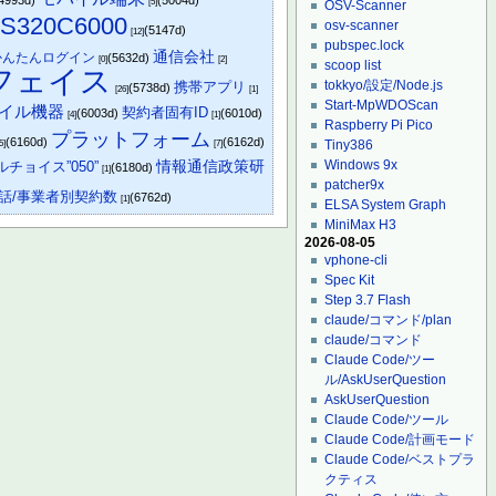
4993d)
(5004d)
[5]
OSV-Scanner
S320C6000
osv-scanner
(5147d)
[12]
pubspec.lock
通信会社
かんたんログイン
(5632d)
[0]
[2]
scoop list
フェイス
tokkyo/設定/Node.js
携帯アプリ
(5738d)
[26]
[1]
Start-MpWDOScan
イル機器
契約者固有ID
(6003d)
(6010d)
[4]
[1]
Raspberry Pi Pico
プラットフォーム
(6160d)
(6162d)
Tiny386
5]
[7]
情報通信政策研
Windows 9x
チョイス”050”
(6180d)
[1]
patcher9x
話/事業者別契約数
(6762d)
[1]
ELSA System Graph
MiniMax H3
2026-08-05
vphone-cli
Spec Kit
Step 3.7 Flash
claude/コマンド/plan
claude/コマンド
Claude Code/ツー
ル/AskUserQuestion
AskUserQuestion
Claude Code/ツール
Claude Code/計画モード
Claude Code/ベストプラ
クティス