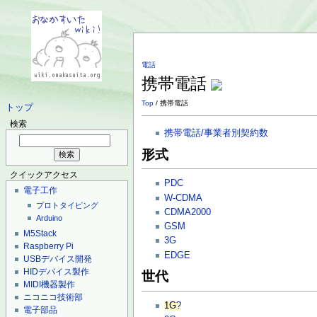
電話
携帯電話
Top
/ 携帯電話
トップ
検索
携帯電話/事業者別契約数
形式
クイックアクセス
PDC
電子工作
W-CDMA
プロトタイピング
CDMA2000
Arduino
GSM
M5Stack
3G
Raspberry Pi
EDGE
USBデバイス開発
HIDデバイス製作
世代
MIDI機器製作
ニコニコ技術部
1G
?
電子部品