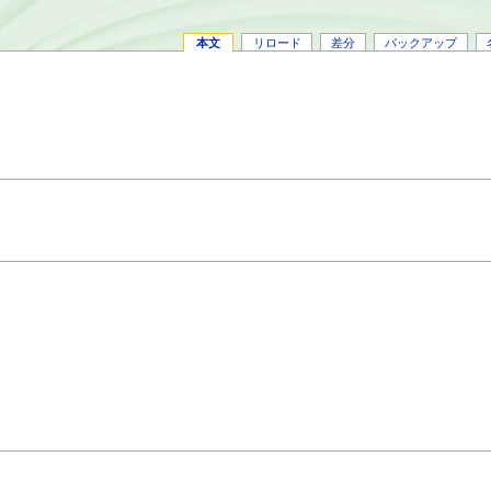
本文
リロード
差分
バックアップ