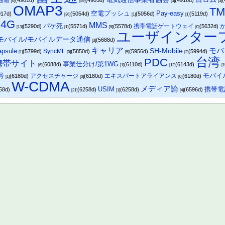
通報
(4901d)
(4905d)
(4916d)
(
[0]
[49]
[3]
[3]
OMAP3
TM
空電プッシュ
Pay-easy
017d)
(5054d)
(5056d)
(5119d)
[36]
[1]
[1]
4G
MMS
パケ死
携帯電話ゲートウェイ
)
(5290d)
(5571d)
(5578d)
(5632d)
[13]
[1]
[5]
[0]
ユーザインター
モバイル/モバイルデータ通信
(5688d)
[3]
キャリア
モバ
psule
SH-Mobile
SyncML
(5799d)
(5850d)
(5956d)
(5994d)
[1]
[0]
[5]
[2]
台湾
PDC
携帯サイト
事業仕分け/第1WG
(6088d)
(6110d)
(6143d)
[6]
[1]
[12]
[1
号
モバイル
アクセスチャージ
エキスパートアライアンス
(6180d)
(6180d)
(6180d)
[1]
[0]
[0]
W-CDMA
メディア論
USIM
携帯電
58d)
(6258d)
(6258d)
(6596d)
[21]
[1]
[4]