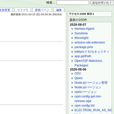
検索：
名前変更
リファラ
新規ページ
編集
アクセス:2208 本日:1
最終更新:2011-03-13 (日) 04:04:36 (5626d)
最新の100件
2026-08-07
Hermes Agent
Sunshine
Moonlight
arduino-ide-extension
package.json
tokkyo/メモ/セキュリティ
app.getPath
OpenSSF Malicious
Packages
2026-08-06
OSV
Qwen
Node.js/バージョン管理
Node.js/バージョン
npm/バージョン
npm config get min-
release-age
npm config list
ELECTRON_RUN_AS_NO