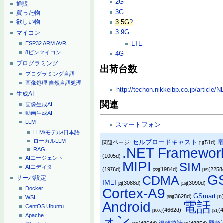
2G
通販
3G
買った物
欲しい物
3.5G
?
3.9G
マイコン
LTE
ESP32
ARM
AVR
8ピンマイコン
4G
プログラミング
出荷台数
プログラミング言語
画像処理
自然言語処理
http://techon.nikkeibp.co.jp/articl
生成AI
関連
画像生成AI
動画生成AI
LLM
スマートフォン
LLM/モデル/日本語
ローカルLLM
セルブロードキャスト
関連ページ:
(51d)
[1]
.NET Framewor
RAG
(1005d)
AIエージェント
MIPI
SIM
AIエディタ
(1976d)
(1984d)
(2258
[22]
[15]
G
CDMA
サーバ設定
IMEI
(3088d)
(3090d)
[2]
[16]
Docker
Cortex-A9
GSmart
(3628d)
WSL
[68]
[1]
Android
電話
CentOS
Ubuntu
(4662d)
(
[1066]
[31]
Apache
ォン