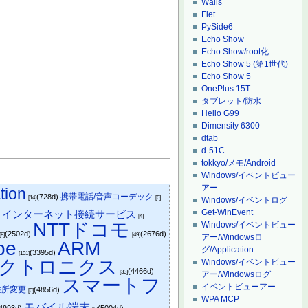
Wails
Flet
PySide6
Echo Show
Echo Show/root化
Echo Show 5 (第1世代)
Echo Show 5
OnePlus 15T
タブレット/防水
Helio G99
Dimensity 6300
dtab
d-51C
tokkyo/メモ/Android
Windows/イベントビュー
アー
tion
携帯電話/音声コーデック
(728d)
[14]
[0]
Windows/イベントログ
Get-WinEvent
インターネット接続サービス
)
[4]
NTTドコモ
Windows/イベントビュー
(2502d)
(2676d)
[8]
[49]
アー/Windowsロ
be
ARM
グ/Application
(3395d)
[101]
クトロニクス
Windows/イベントビュー
(4466d)
[33]
アー/Windowsログ
スマートフ
イベントビューアー
住所変更
(4856d)
[0]
WPA MCP
モバイル端末