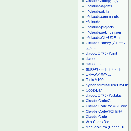
Claude Code/使い方
~/.claude/agents
~/.claude/skills
~/.claude/commands
~/.claude
~/.claude/projects
~/.claude/settings.json
~/.claude/CLAUDE.md
Claude Code/サブエージ
ェント
claude/コマンド/init
claude
claude -p
生成AI/レートリミット
tokkyo/メモ/Mac
Tesla V100
python.terminal.useEnvFile
CodexBar
claude/コマンド/status
Claude Code/CLI
Claude Code for VS Code
Claude Code/認証情報
Claude Code
Win-CodexBar
MacBook Pro (Retina, 13-