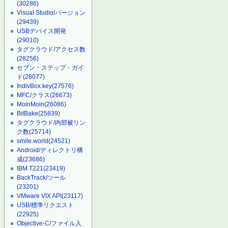
(30286)
Visual Studio/バージョン
(29439)
USBデバイス開発
(29010)
タグクラウド/アクセス数
(28256)
セブン・ステップ・ガイ
ド
(28077)
IndivBox.key
(27576)
MFC/クラス
(26673)
MoinMoin
(26086)
BitBake
(25839)
タグクラウド/内部被リン
ク数
(25714)
smile.world
(24521)
Android/ディレクトリ構
成
(23686)
IBM T221
(23419)
BackTrack/ツール
(23201)
VMware VIX API
(23117)
USB/標準リクエスト
(22925)
Objective-C/ファイル入