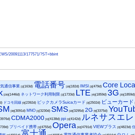
e/NEWS/20091113/177571/?ST=bbint
電話番号
Core Loca
IMSI
電気通信事業
(163d)
(182d)
(479d)
[1]
[18]
[3]
k
LTE
3G
ネットワーク利用制限
(1446d)
(1733d)
(1859d)
(1859d
[230]
[1]
[45]
[35]
ビューカード
ビックカメラSuicaカード
ドコモ回線
d)
(2392d)
(2502d)
[0]
[3]
SM
YouTu
SMS
2G
MNO
(3091d)
(3230d)
(3295d)
(3375d)
[38]
[1]
[18]
[9]
ルネサスエレ
CDMA2000
ppi
(3976d)
(4138d)
(4142d)
[11]
[1]
Opera
プリペイド携帯
VIEWプラス
4739d)
(4755d)
(4791d)
(4823d)
[1]
[92]
[2]
富士通
電気通信事業者協会
白ロム