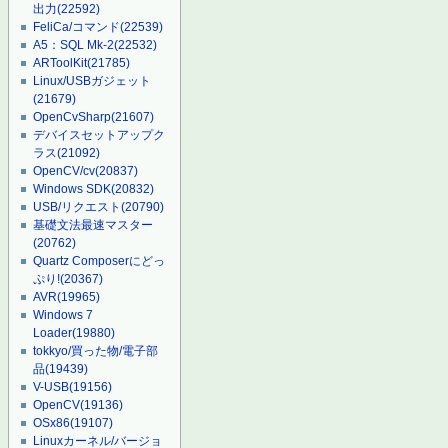
出力
(22592)
FeliCa/コマンド
(22539)
A5：SQL Mk-2
(22532)
ARToolKit
(21785)
Linux/USBガジェット
(21679)
OpenCvSharp
(21607)
デバイスセットアップク
ラス
(21092)
OpenCV/cv
(20837)
Windows SDK
(20832)
USB/リクエスト
(20790)
基礎文法最速マスター
(20762)
Quartz Composerにどっ
ぷり!
(20367)
AVR
(19965)
Windows 7
Loader
(19880)
tokkyo/買った物/電子部
品
(19439)
V-USB
(19156)
OpenCV
(19136)
OSx86
(19107)
Linuxカーネル/バージョ