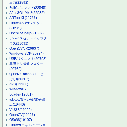
出力
(22592)
FeliCa/コマンド
(22545)
A5：SQL Mk-2
(22532)
ARToolKit
(21786)
Linux/USBガジェット
(21679)
OpenCvSharp
(21607)
デバイスセットアップク
ラス
(21092)
OpenCV/cv
(20837)
Windows SDK
(20834)
USB/リクエスト
(20793)
基礎文法最速マスター
(20762)
Quartz Composerにどっ
ぷり!
(20367)
AVR
(19966)
Windows 7
Loader
(19881)
tokkyo/買った物/電子部
品
(19440)
V-USB
(19156)
OpenCV
(19136)
OSx86
(19107)
Linuxカーネル/バージョ