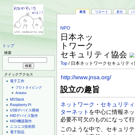
本文
リロード
差分
バ
NPO
日本ネッ
トワーク
トップ
セキュリティ協会
検索
Top
/ 日本ネットワークセキュリティ
クイックアクセス
http://www.jnsa.org/
電子工作
設立の趣旨
プロトタイピング
Arduino
M5Stack
ネットワーク
・
セキュリティ
Raspberry Pi
USBデバイス開発
ターネット
を中心に情報ネッ
HIDデバイス製作
必要不可欠のものになって行
MIDI機器製作
ニコニコ技術部
このような中で、セキュリテ
電子部品