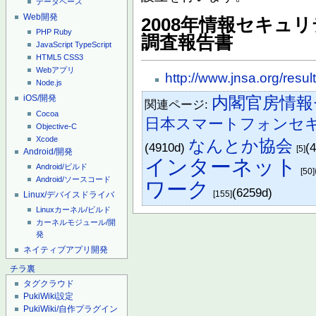
データベース
Web開発
2008年情報セキュ
PHP
Ruby
調査報告書
JavaScript
TypeScript
HTML5
CSS3
Webアプリ
http://www.jnsa.org/resul
Node.js
内閣官房情報
iOS/開発
関連ページ:
Cocoa
日本スマートフォンセ
Objective-C
Xcode
なんとか協会
(4910d)
(
[5]
Android/開発
インターネット
Android/ビルド
[50]
Android/ソースコード
ワーク
(6259d)
[155]
Linux/デバイスドライバ
Linuxカーネル/ビルド
カーネルモジュール/開
発
ネイティブアプリ開発
チラ裏
タグクラウド
PukiWiki設定
PukiWiki/自作プラグイン