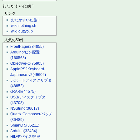
おなかすいた族！
リンク
おなかすいた族！
wiki.nothing.sh
wiki.guttyo.jp
人気の50件
FrontPage
(284855)
Arduino/ピン配置
(160568)
Objective-C
(75905)
ApplePS2Keyboard-
Japanese-v2
(49602)
レポートディスクリプタ
(48852)
cRARk
(44575)
USB/ディスクリプタ
(43708)
NSString
(36617)
Quartz Composer/パッチ
(36489)
SmartQ 5
(35211)
Arduino
(32434)
HIDデバイス/開発