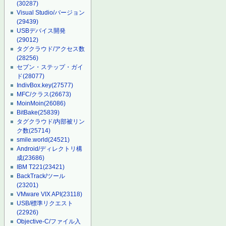
(30287)
Visual Studio/バージョン
(29439)
USBデバイス開発
(29012)
タグクラウド/アクセス数
(28256)
セブン・ステップ・ガイ
ド
(28077)
IndivBox.key
(27577)
MFC/クラス
(26673)
MoinMoin
(26086)
BitBake
(25839)
タグクラウド/内部被リン
ク数
(25714)
smile.world
(24521)
Android/ディレクトリ構
成
(23686)
IBM T221
(23421)
BackTrack/ツール
(23201)
VMware VIX API
(23118)
USB/標準リクエスト
(22926)
Objective-C/ファイル入