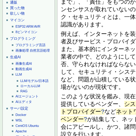
まで」、「責任」をもつのか
通販
買った物
ンセンサスが取れていないの
欲しい物
ク・セキュリティとは、一体
マイコン
認識があります。
ESP32
ARM
AVR
8ピンマイコン
例えば、インターネットを装
プログラミング
者及びサービス・プロバイダ
プログラミング言語
また、基本的にインターネッ
画像処理
自然言語処理
業者の中で、どのようにして
生成AI
否、守られなければならない
画像生成AI
動画生成AI
して、セキュリティ・システ
LLM
など、問題が山積している状
LLM/モデル/日本語
場がないのが現状です。
ローカルLLM
RAG
このような状況を鑑み、現在
AIエージェント
AIエディタ
提供しているベンダー、
シス
サーバ設定
トプロバイダー
?
など
ネット
Docker
ベンダー
?
が結集して、ネッ
WSL
会にアピールし、かつ、諸問
CentOS
Ubuntu
Apache
設立を行います。