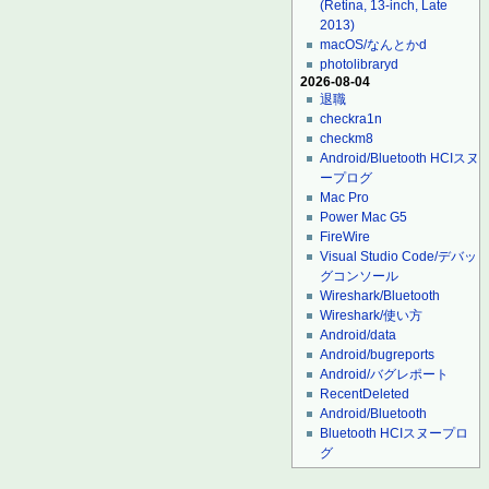
(Retina, 13-inch, Late
2013)
macOS/なんとかd
photolibraryd
2026-08-04
退職
checkra1n
checkm8
Android/Bluetooth HCIスヌ
ープログ
Mac Pro
Power Mac G5
FireWire
Visual Studio Code/デバッ
グコンソール
Wireshark/Bluetooth
Wireshark/使い方
Android/data
Android/bugreports
Android/バグレポート
RecentDeleted
Android/Bluetooth
Bluetooth HCIスヌープロ
グ