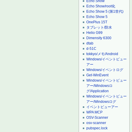
Echo Show
Echo Show/root化
Echo Show 5 (第1世代)
Echo Show 5
OnePlus 15T
タブレット/防水
Helio G99
Dimensity 6300
dtab
d-51C
tokkyo/メモ/Android
Windows/イベントビュー
アー
Windows/イベントログ
Get-WinEvent
Windows/イベントビュー
アー/Windowsロ
グ/Application
Windows/イベントビュー
アー/Windowsログ
イベントビューアー
WPA MCP
OSV-Scanner
osv-scanner
pubspec.lock