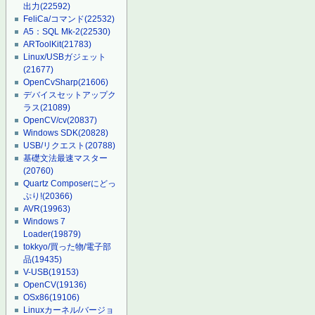
出力
(22592)
FeliCa/コマンド
(22532)
A5：SQL Mk-2
(22530)
ARToolKit
(21783)
Linux/USBガジェット
(21677)
OpenCvSharp
(21606)
デバイスセットアップク
ラス
(21089)
OpenCV/cv
(20837)
Windows SDK
(20828)
USB/リクエスト
(20788)
基礎文法最速マスター
(20760)
Quartz Composerにどっ
ぷり!
(20366)
AVR
(19963)
Windows 7
Loader
(19879)
tokkyo/買った物/電子部
品
(19435)
V-USB
(19153)
OpenCV
(19136)
OSx86
(19106)
Linuxカーネル/バージョ