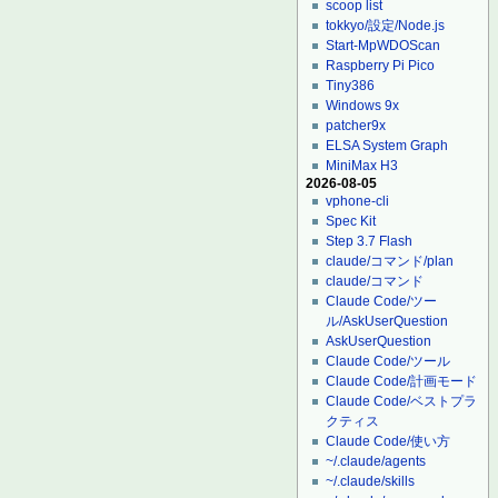
scoop list
tokkyo/設定/Node.js
Start-MpWDOScan
Raspberry Pi Pico
Tiny386
Windows 9x
patcher9x
ELSA System Graph
MiniMax H3
2026-08-05
vphone-cli
Spec Kit
Step 3.7 Flash
claude/コマンド/plan
claude/コマンド
Claude Code/ツー
ル/AskUserQuestion
AskUserQuestion
Claude Code/ツール
Claude Code/計画モード
Claude Code/ベストプラ
クティス
Claude Code/使い方
~/.claude/agents
~/.claude/skills