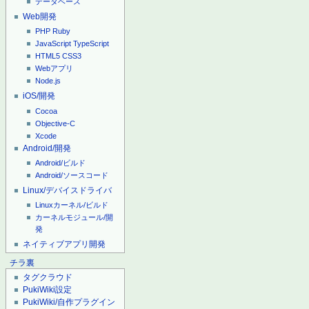
データベース
Web開発
PHP
Ruby
JavaScript
TypeScript
HTML5
CSS3
Webアプリ
Node.js
iOS/開発
Cocoa
Objective-C
Xcode
Android/開発
Android/ビルド
Android/ソースコード
Linux/デバイスドライバ
Linuxカーネル/ビルド
カーネルモジュール/開
発
ネイティブアプリ開発
チラ裏
タグクラウド
PukiWiki設定
PukiWiki/自作プラグイン