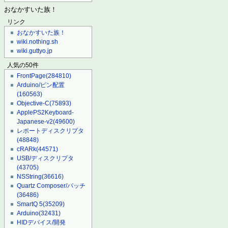
おなかすいた族！
リンク
おなかすいた族！
wiki.nothing.sh
wiki.guttyo.jp
人気の50件
FrontPage
(284810)
Arduino/ピン配置
(160563)
Objective-C
(75893)
ApplePS2Keyboard-
Japanese-v2
(49600)
レポートディスクリプタ
(48848)
cRARk
(44571)
USB/ディスクリプタ
(43705)
NSString
(36616)
Quartz Composer/パッチ
(36486)
SmartQ 5
(35209)
Arduino
(32431)
HIDデバイス/開発