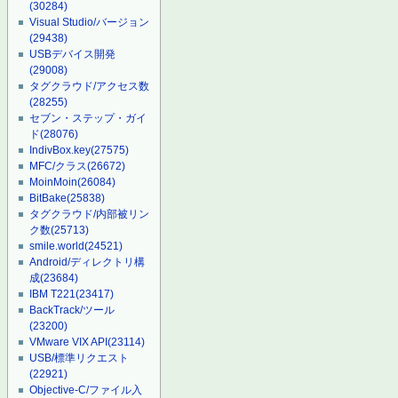
(30284)
Visual Studio/バージョン
(29438)
USBデバイス開発
(29008)
タグクラウド/アクセス数
(28255)
セブン・ステップ・ガイ
ド
(28076)
IndivBox.key
(27575)
MFC/クラス
(26672)
MoinMoin
(26084)
BitBake
(25838)
タグクラウド/内部被リン
ク数
(25713)
smile.world
(24521)
Android/ディレクトリ構
成
(23684)
IBM T221
(23417)
BackTrack/ツール
(23200)
VMware VIX API
(23114)
USB/標準リクエスト
(22921)
Objective-C/ファイル入