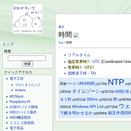
概念
時間
Top
/ 時間
トップ
検索
リアルタイム
協定世界時
?
-
UTC
(Coordinated Univ
世界時
?
-
UT1
?
クイックアクセス
国際原子時
-
TAI
電子工作
NTP
UNIX時間
関連ページ:
(170d)
(
[1]
[33]
プロトタイピング
Arduino
タイムゾーン
時間計算
(2815d)
(3072d)
[5]
[
M5Stack
るう秒
300ms
秒
(4211d)
(4621d)
(4928d
[1]
[1]
[2]
Raspberry Pi
ウェ
Windows API List
USBデバイス開発
(5661d)
(5715d)
[2]
HIDデバイス製作
で解き明かせるか
相互作用同
(6599d)
[2]
MIDI機器製作
ニコニコ技術部
電子部品