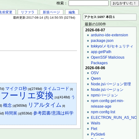
検索：
名前変更
リファラ
新規ページ
編集
アクセス:1697 本日:1
最終更新:2017-08-14 (月) 14:50:55 (3279d)
最新の100件
2026-08-07
arduino-ide-extension
package.json
tokkyo/メモ/セキュリティ
app.getPath
OpenSSF Malicious
Packages
2026-08-06
OSV
Qwen
Node.js/バージョン管理
マイクロ秒
タイムコード
7d)
(2749d)
Node.js/バージョン
[3]
[3]
フーリエ変換
npm/バージョン
う
)
(4148d)
[31]
npm config get min-
リアルタイム
概念
d)
(5659d)
release-age
[3]
[8]
npm config list
時間展
参考図書/意識は科学
5d)
(6536d)
[1]
ELECTRON_RUN_AS_NO
Wails
Flet
PySide6