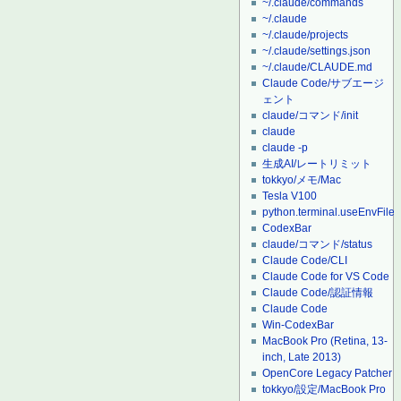
~/.claude/commands
~/.claude
~/.claude/projects
~/.claude/settings.json
~/.claude/CLAUDE.md
Claude Code/サブエージ
ェント
claude/コマンド/init
claude
claude -p
生成AI/レートリミット
tokkyo/メモ/Mac
Tesla V100
python.terminal.useEnvFile
CodexBar
claude/コマンド/status
Claude Code/CLI
Claude Code for VS Code
Claude Code/認証情報
Claude Code
Win-CodexBar
MacBook Pro (Retina, 13-
inch, Late 2013)
OpenCore Legacy Patcher
tokkyo/設定/MacBook Pro