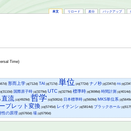
本文
リロード
差分
バックアップ
ersal Time)
単位
形而上学
TAI
ナノ秒
ns
667d)
(712d)
(717d)
(772d)
(2347d)
(234
[4]
[3]
[20]
[2]
[0]
UTC
標準時
国際原子時
時間計測
(3110d)
(3279d)
(3279d)
(3698d)
(4014d
0]
[1]
[5]
[4]
[1]
哲学
直流
日本標準時
MKS単位系
)
(4929d)
(5082d)
(5609d)
(5649
[12]
[52]
[1]
[2]
ーブレット変換
レイテンシ
ブラックホール
(5745d)
(5814d)
(617
[10]
[4]
[1]
時性の原理
場
(6760d)
(6790d)
[2]
[1]