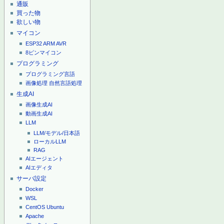
通販
買った物
欲しい物
マイコン
ESP32
ARM
AVR
8ピンマイコン
プログラミング
プログラミング言語
画像処理
自然言語処理
生成AI
画像生成AI
動画生成AI
LLM
LLM/モデル/日本語
ローカルLLM
RAG
AIエージェント
AIエディタ
サーバ設定
Docker
WSL
CentOS
Ubuntu
Apache