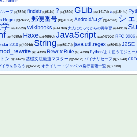
530/JsIdiom
GLib
?
findstr
Pyt
グループ
\s
(554d)
(611d)
(639d)
(1417d)
(1544d)
[0]
[6]
[12]
[36]
[0]
シェ
郵便番号
Android/ログ
ns.Regex
(2635d)
(3169d)
(3287d)
[2]
[11]
[5]
数学
Su
Wikibooks
大人になってからの再学習
(4252d)
(4476d)
(4491d)
[92]
[8]
[0]
nf
JavaScript
Haxe
RFC 3986
(4699d)
(4699d)
(4750d)
[32]
[13]
[1106]
[
String
J2SE 
java.util.regex
endar 2010
(4994d)
(5017d)
(5043d)
[1]
[33]
[6]
mod_rewrite
RewriteRule
Python/よく使うモジュー
(5439d)
(5439d)
[9]
[5]
マトン
基礎文法最速マスター
バイナリセーフ
CRE
(5662d)
(5820d)
(5924d)
[5]
[2]
[1]
パイラを作ろう
オライリー・ジャパン/発行書籍一覧
(6228d)
(6598d)
[1]
[1]