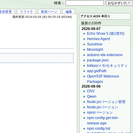
検索：
名前変更
リファラ
新規ページ
編集
アクセス:4226 本日:1
最終更新:2014-03-26 (水) 00:25:19 (4518d)
最新の100件
2026-08-07
Echo Show 5 (第1世代)
Hermes Agent
Sunshine
Moonlight
arduino-ide-extension
package.json
tokkyo/メモ/セキュリティ
app.getPath
OpenSSF Malicious
Packages
2026-08-06
OSV
Qwen
Node.js/バージョン管理
Node.js/バージョン
npm/バージョン
npm config get min-
release-age
npm config list