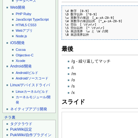
データベース
Web開発
\d 数字　[0-9] 

PHP
Ruby
\D 数字以外　[^0-9] 

\w 英数字の単語　[_a-zA-Z0-9] 

JavaScript
TypeScript
\W 英数字の単語以外　[^_a-zA-Z0-9] 

\s 空白　[ \t\n\r] 

HTML5
CSS3
\S 空白以外　[^ \t\n\r] 

Webアプリ
\b 単語境界　\w と \W の間 

\B 単語境界以外
Node.js
iOS/開発
最後
Cocoa
Objective-C
Xcode
/g - 繰り返してマッチ
Android/開発
/i
Android/ビルド
/m
Android/ソースコード
/o
Linux/デバイスドライバ
/s
Linuxカーネル/ビルド
/x
カーネルモジュール/開
スライド
発
ネイティブアプリ開発
チラ裏
タグクラウド
PukiWiki設定
PukiWiki/自作プラグイン