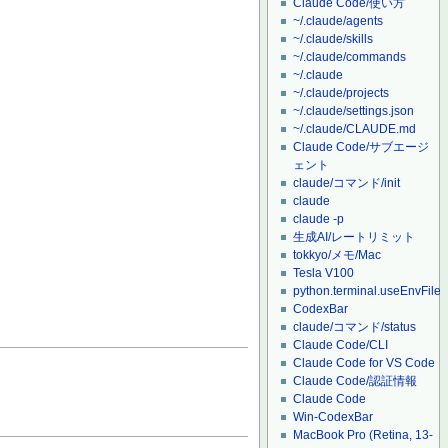
Claude Code/使い方
~/.claude/agents
~/.claude/skills
~/.claude/commands
~/.claude
~/.claude/projects
~/.claude/settings.json
~/.claude/CLAUDE.md
Claude Code/サブエージ
ェント
claude/コマンド/init
claude
claude -p
生成AI/レートリミット
tokkyo/メモ/Mac
Tesla V100
python.terminal.useEnvFile
CodexBar
claude/コマンド/status
Claude Code/CLI
Claude Code for VS Code
Claude Code/認証情報
Claude Code
Win-CodexBar
MacBook Pro (Retina, 13-