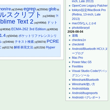
inch, Late 2013)
OpenCore Legacy Patcher
egrep
hon/re
glob
(1544d)
(2550d)
tokkyo/設定/MacBook Pro
[6]
[9]
[6]
ルスクリプト
(Retina, 13-inch, Late
?!
(3458d)
[51]
2013)
blime Text 2
ドット
(4496d)
macOS/なんとかd
[16]
photolibraryd
ECMA-262 3rd Edition
(4830d)
(4953d)
2]
[2]
2026-08-04
1.4
ポケットリファレンスシリ
退職
(5043d)
[7]
checkra1n
PCRE
ル
テキスト検索
(5464d)
(5607d)
[1]
[1]
checkm8
Hyper
解析表現文法
C
(6117d)
(6132d)
[0]
[1]
Android/Bluetooth HCIスヌ
ープログ
Mac Pro
Power Mac G5
FireWire
Visual Studio Code/デバッ
グコンソール
Wireshark/Bluetooth
Wireshark/使い方
Android/data
Android/bugreports
Android/バグレポート