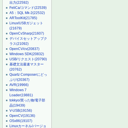
出力
(22592)
FeliCa/コマンド
(22539)
A5：SQL Mk-2
(22532)
ARToolKit
(21785)
Linux/USBガジェット
(21679)
OpenCvSharp
(21607)
デバイスセットアップク
ラス
(21092)
OpenCV/cv
(20837)
Windows SDK
(20832)
USB/リクエスト
(20790)
基礎文法最速マスター
(20762)
Quartz Composerにどっ
ぷり!
(20367)
AVR
(19966)
Windows 7
Loader
(19881)
tokkyo/買った物/電子部
品
(19439)
V-USB
(19156)
OpenCV
(19136)
OSx86
(19107)
Linuxカーネル/バージョ