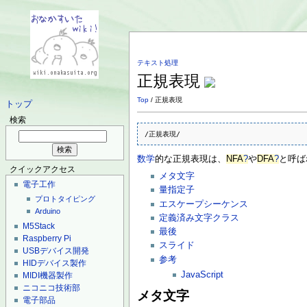
テキスト処理
正規表現
Top
/ 正規表現
トップ
検索
/正規表現/
数学
的な正規表現は、
NFA
?
や
DFA
?
と呼ば
クイックアクセス
メタ文字
電子工作
量指定子
プロトタイピング
エスケープシーケンス
Arduino
定義済み文字クラス
M5Stack
最後
Raspberry Pi
スライド
USBデバイス開発
参考
HIDデバイス製作
JavaScript
MIDI機器製作
ニコニコ技術部
メタ文字
電子部品