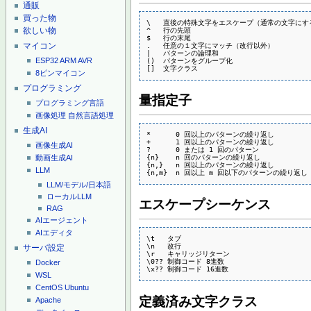
通販
買った物
\   直後の特殊文字をエスケープ（通常の文字にする
欲しい物
^   行の先頭 

$   行の末尾 

マイコン
.   任意の１文字にマッチ（改行以外） 

|   パターンの論理和 

ESP32
ARM
AVR
()  パターンをグループ化 

[]  文字クラス
8ピンマイコン
プログラミング
量指定子
プログラミング言語
画像処理
自然言語処理
生成AI
*      0 回以上のパターンの繰り返し 

+      1 回以上のパターンの繰り返し 

画像生成AI
?      0 または 1 回のパターン 

{n}    n 回のパターンの繰り返し 

動画生成AI
{n,}   n 回以上のパターンの繰り返し 

LLM
{n,m}  n 回以上 m 回以下のパターンの繰り返し
LLM/モデル/日本語
ローカルLLM
エスケープシーケンス
RAG
AIエージェント
AIエディタ
\t   タブ 

\n   改行 

サーバ設定
\r   キャリッジリターン 

\0?? 制御コード 8進数 

Docker
\x?? 制御コード 16進数
WSL
CentOS
Ubuntu
定義済み文字クラス
Apache