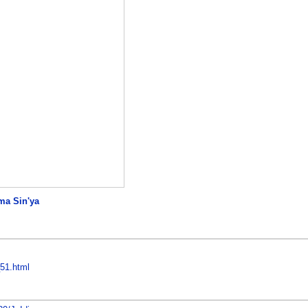
ma Sin'ya
_51.html