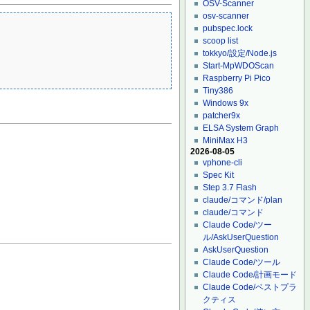
OSV-Scanner
osv-scanner
pubspec.lock
scoop list
tokkyo/設定/Node.js
Start-MpWDOScan
Raspberry Pi Pico
Tiny386
Windows 9x
patcher9x
ELSA System Graph
MiniMax H3
2026-08-05
vphone-cli
Spec Kit
Step 3.7 Flash
claude/コマンド/plan
claude/コマンド
Claude Code/ツー
ル/AskUserQuestion
AskUserQuestion
Claude Code/ツール
Claude Code/計画モード
Claude Code/ベストプラ
クティス