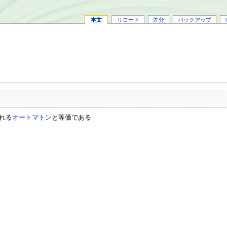
本文
リロード
差分
バックアップ
れる
オートマトン
と等価である