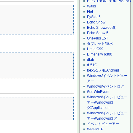
ELECTRON_RUN_AS_NO
Wails
Flet
PySide6
Echo Show
Echo Show/root化
Echo Show 5
OnePlus 15T
タブレット/防水
Helio G99
Dimensity 6300
dtab
d-51C
tokkyo/メモ/Android
Windows/イベントビュー
アー
Windows/イベントログ
Get-WinEvent
Windows/イベントビュー
アー/Windowsロ
グ/Application
Windows/イベントビュー
アー/Windowsログ
イベントビューアー
WPA MCP