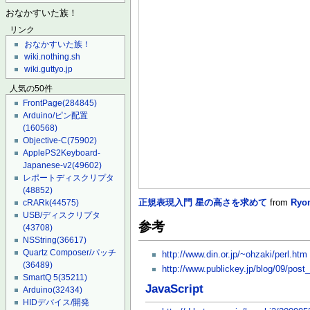
おなかすいた族！
リンク
おなかすいた族！
wiki.nothing.sh
wiki.guttyo.jp
人気の50件
FrontPage
(284845)
Arduino/ピン配置
(160568)
Objective-C
(75902)
ApplePS2Keyboard-
Japanese-v2
(49602)
レポートディスクリプタ
(48852)
正規表現入門 星の高さを求めて
from
Ryo
cRARk
(44575)
USB/ディスクリプタ
参考
(43708)
NSString
(36617)
Quartz Composer/パッチ
http://www.din.or.jp/~ohzaki/perl.htm
(36489)
http://www.publickey.jp/blog/09/post
SmartQ 5
(35211)
JavaScript
Arduino
(32434)
HIDデバイス/開発