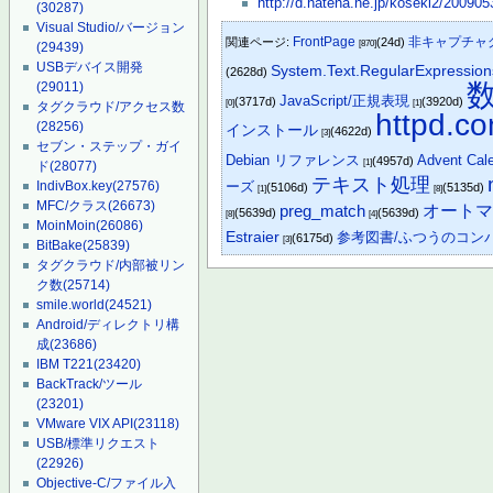
http://d.hatena.ne.jp/koseki2/20090
(30287)
Visual Studio/バージョン
FrontPage
非キャプチャ
関連ページ:
(24d)
[870]
(29439)
USBデバイス開発
System.Text.RegularExpressio
(2628d)
(29011)
JavaScript/正規表現
(3717d)
(3920d)
[0]
[1]
タグクラウド/アクセス数
httpd.co
(28256)
インストール
(4622d)
[3]
セブン・ステップ・ガイ
Debian リファレンス
Advent Cal
(4957d)
[1]
ド
(28077)
テキスト処理
ーズ
IndivBox.key
(27576)
(5106d)
(5135d)
[1]
[8]
MFC/クラス
(26673)
preg_match
オート
(5639d)
(5639d)
[8]
[4]
MoinMoin
(26086)
Estraier
参考図書/ふつうのコン
(6175d)
[3]
BitBake
(25839)
タグクラウド/内部被リン
ク数
(25714)
smile.world
(24521)
Android/ディレクトリ構
成
(23686)
IBM T221
(23420)
BackTrack/ツール
(23201)
VMware VIX API
(23118)
USB/標準リクエスト
(22926)
Objective-C/ファイル入