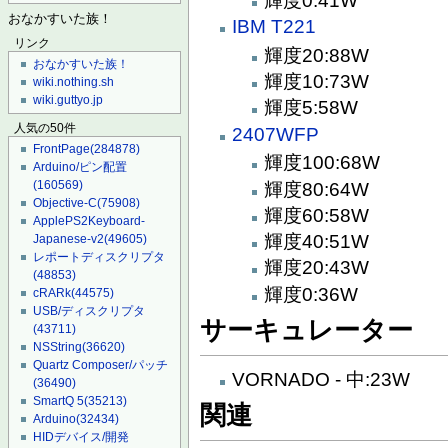
輝度0:41W
おなかすいた族！
IBM T221
リンク
輝度20:88W
おなかすいた族！
輝度10:73W
wiki.nothing.sh
wiki.guttyo.jp
輝度5:58W
人気の50件
2407WFP
FrontPage
(284878)
輝度100:68W
Arduino/ピン配置
(160569)
輝度80:64W
Objective-C
(75908)
輝度60:58W
ApplePS2Keyboard-
輝度40:51W
Japanese-v2
(49605)
レポートディスクリプタ
輝度20:43W
(48853)
輝度0:36W
cRARk
(44575)
USB/ディスクリプタ
サーキュレーター
(43711)
NSString
(36620)
Quartz Composer/パッチ
VORNADO - 中:23W
(36490)
SmartQ 5
(35213)
関連
Arduino
(32434)
HIDデバイス/開発