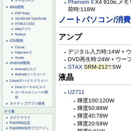
Phenom II
X4 910e,メモリ
データベース
Web開発
荷時:118W
PHP
Ruby
ノートパソコン/消
JavaScript
TypeScript
HTML5
CSS3
Webアプリ
Node.js
アンプ
iOS/開発
Cocoa
デジタル入力時:14W + ウ
Objective-C
Xcode
DVD再生時:24W + ウーフ
Android/開発
STAX
SRM-212
?
:5W
Android/ビルド
Android/ソースコード
液晶
Linux/デバイスドライバ
Linuxカーネル/ビルド
U2711
カーネルモジュール/開
発
輝度100:120W
ネイティブアプリ開発
輝度50:88W
チラ裏
輝度40:78W
タグクラウド
輝度20:59W
PukiWiki設定
PukiWiki/自作プラグイン