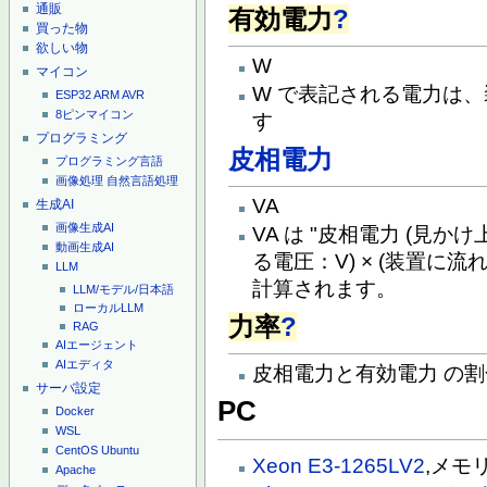
通販
有効電力
?
買った物
欲しい物
W
マイコン
W で表記される電力は
ESP32
ARM
AVR
8ピンマイコン
す
プログラミング
皮相電力
プログラミング言語
画像処理
自然言語処理
VA
生成AI
画像生成AI
VA は "皮相電力 (見か
動画生成AI
る電圧：V) × (装置に流
LLM
計算されます。
LLM/モデル/日本語
ローカルLLM
力率
?
RAG
AIエージェント
AIエディタ
皮相電力と有効電力 の割合
サーバ設定
PC
Docker
WSL
CentOS
Ubuntu
Xeon E3-1265LV2
,メモリ
Apache