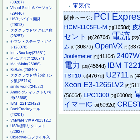
(30287)
電気代
Visual Studio/バージョン
PCI Expre
(29440)
関連ページ:
USBデバイス開発
(29013)
HCM-1105FL-M
皮
(1658d)
[1]
タグクラウド/アクセス数
電流
セント
(28257)
(2676d)
[4]
[22]
セブン・ステップ・ガイ
OpenVX
ム
(3087d)
(337
[0]
[5]
ド
(28078)
IndivBox.key
(27581)
2407W
Joulemeter
(4110d)
[0]
MFC/クラス
(26674)
電力
IBM T22
MoinMoin
(26088)
(4564d)
[10]
BitBake
(25840)
U2711
TST10
(4767d)
(4
タグクラウド/内部被リン
[0]
[9]
ク数
(25714)
Xeon E3-1265LV2
(51
[6]
smile.world
(24522)
Android/ディレクトリ構
LPC1300
(5606d)
(6000d)
[2]
成
(23688)
CRES
イマーIC
IBM T221
(23422)
(6062d)
[3]
BackTrack/ツール
(23201)
VMware VIX API
(23121)
USB/標準リクエスト
(22927)
Objective-C/ファイル入