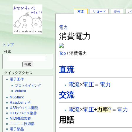
本文
リロード
差分
バ
電力
消費電力
トップ
検索
Top
/ 消費電力
直流
クイックアクセス
電子工作
電流
×
電圧
＝
電力
プロトタイピング
Arduino
交流
M5Stack
Raspberry Pi
USBデバイス開発
電流
×
電圧
÷
力率
?
＝
電力
HIDデバイス製作
用語
MIDI機器製作
ニコニコ技術部
電子部品