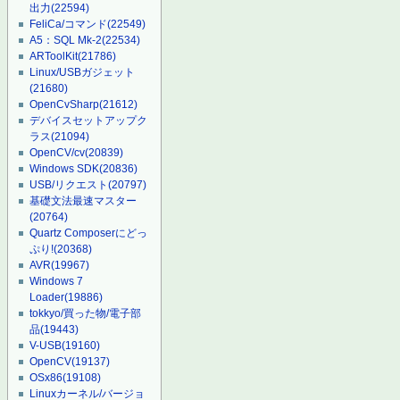
出力
(22594)
FeliCa/コマンド
(22549)
A5：SQL Mk-2
(22534)
ARToolKit
(21786)
Linux/USBガジェット
(21680)
OpenCvSharp
(21612)
デバイスセットアップク
ラス
(21094)
OpenCV/cv
(20839)
Windows SDK
(20836)
USB/リクエスト
(20797)
基礎文法最速マスター
(20764)
Quartz Composerにどっ
ぷり!
(20368)
AVR
(19967)
Windows 7
Loader
(19886)
tokkyo/買った物/電子部
品
(19443)
V-USB
(19160)
OpenCV
(19137)
OSx86
(19108)
Linuxカーネル/バージョ