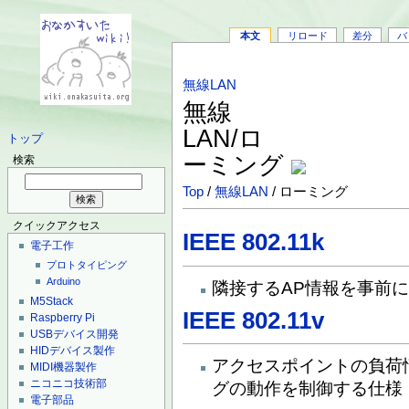
本文
リロード
差分
バ
無線LAN
無線
LAN/ロ
トップ
ーミング
検索
Top
/
無線LAN
/ ローミング
クイックアクセス
IEEE 802.11k
電子工作
プロトタイピング
Arduino
隣接するAP情報を事前
M5Stack
IEEE 802.11v
Raspberry Pi
USBデバイス開発
HIDデバイス製作
アクセスポイントの負荷
MIDI機器製作
ニコニコ技術部
グの動作を制御する仕様
電子部品