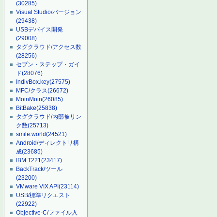
(30285)
Visual Studio/バージョン
(29438)
USBデバイス開発
(29008)
タグクラウド/アクセス数
(28256)
セブン・ステップ・ガイ
ド
(28076)
IndivBox.key
(27575)
MFC/クラス
(26672)
MoinMoin
(26085)
BitBake
(25838)
タグクラウド/内部被リン
ク数
(25713)
smile.world
(24521)
Android/ディレクトリ構
成
(23685)
IBM T221
(23417)
BackTrack/ツール
(23200)
VMware VIX API
(23114)
USB/標準リクエスト
(22922)
Objective-C/ファイル入