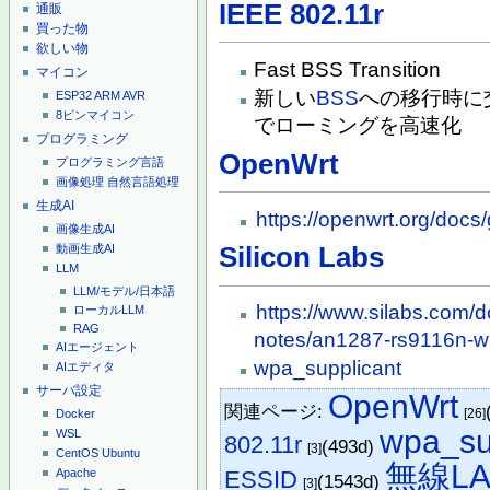
IEEE 802.11r
通販
買った物
欲しい物
Fast BSS Transition
マイコン
新しい
BSS
への移行時に
ESP32
ARM
AVR
8ピンマイコン
でローミングを高速化
プログラミング
OpenWrt
プログラミング言語
画像処理
自然言語処理
生成AI
https://openwrt.org/docs
画像生成AI
動画生成AI
Silicon Labs
LLM
LLM/モデル/日本語
https://www.silabs.com/d
ローカルLLM
RAG
notes/an1287-rs9116n-wi-
AIエージェント
wpa_supplicant
AIエディタ
サーバ設定
OpenWrt
関連ページ:
[26]
Docker
wpa_su
WSL
802.11r
(493d)
[3]
CentOS
Ubuntu
無線LA
ESSID
Apache
(1543d)
[3]