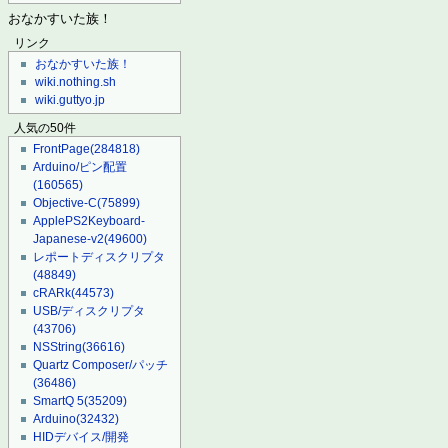
おなかすいた族！
リンク
おなかすいた族！
wiki.nothing.sh
wiki.guttyo.jp
人気の50件
FrontPage
(284818)
Arduino/ピン配置
(160565)
Objective-C
(75899)
ApplePS2Keyboard-
Japanese-v2
(49600)
レポートディスクリプタ
(48849)
cRARk
(44573)
USB/ディスクリプタ
(43706)
NSString
(36616)
Quartz Composer/パッチ
(36486)
SmartQ 5
(35209)
Arduino
(32432)
HIDデバイス/開発