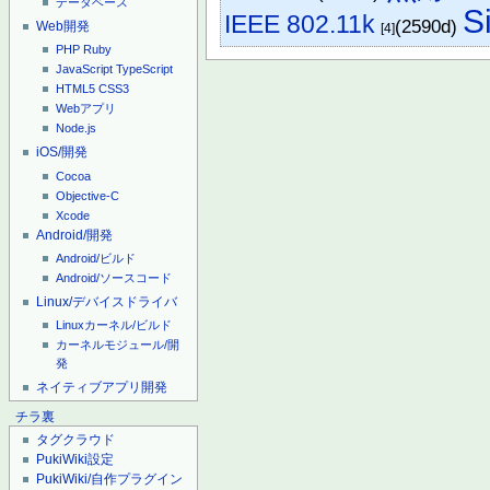
データベース
S
IEEE 802.11k
(2590d)
Web開発
[4]
PHP
Ruby
JavaScript
TypeScript
HTML5
CSS3
Webアプリ
Node.js
iOS/開発
Cocoa
Objective-C
Xcode
Android/開発
Android/ビルド
Android/ソースコード
Linux/デバイスドライバ
Linuxカーネル/ビルド
カーネルモジュール/開
発
ネイティブアプリ開発
チラ裏
タグクラウド
PukiWiki設定
PukiWiki/自作プラグイン