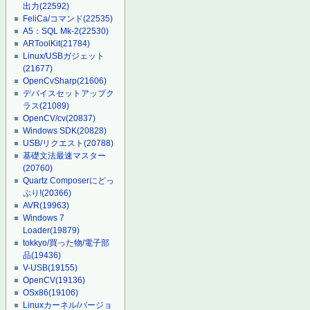
出力
(22592)
FeliCa/コマンド
(22535)
A5：SQL Mk-2
(22530)
ARToolKit
(21784)
Linux/USBガジェット
(21677)
OpenCvSharp
(21606)
デバイスセットアップク
ラス
(21089)
OpenCV/cv
(20837)
Windows SDK
(20828)
USB/リクエスト
(20788)
基礎文法最速マスター
(20760)
Quartz Composerにどっ
ぷり!
(20366)
AVR
(19963)
Windows 7
Loader
(19879)
tokkyo/買った物/電子部
品
(19436)
V-USB
(19155)
OpenCV
(19136)
OSx86
(19106)
Linuxカーネル/バージョ