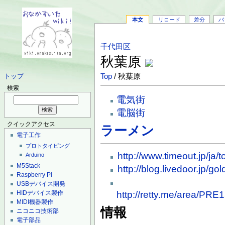
本文
リロード
差分
バ
千代田区
秋葉原
Top
/ 秋葉原
トップ
検索
電気街
電脳街
クイックアクセス
ラーメン
電子工作
プロトタイピング
http://www.timeout.jp/ja/
Arduino
M5Stack
http://blog.livedoor.jp/
Raspberry Pi
USBデバイス開発
HIDデバイス製作
http://retty.me/area/P
MIDI機器製作
情報
ニコニコ技術部
電子部品