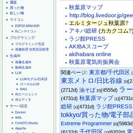
通販
秋葉原マップ
買った物
欲しい物
http://blog.livedoor.jp/gee
マイコン
エルミタージュ秋葉原
?
ESP32
ARM
AVR
アキバ総研
(
カカクコム
?
8ピンマイコン
ラジ館PRESS
プログラミング
プログラミング言語
AKIBAスコープ
画像処理
自然言語処理
akihabara online
生成AI
秋葉原電気街振興会
画像生成AI
動画生成AI
東京都/千代田区
関連ページ:
LLM
[
東京メトロ/日比谷線
LLM/モデル/日本語
(2
[3]
ローカルLLM
ラ
(2712d)
油そば
(4555d)
RAG
[0]
AIエージェント
秋葉原マップ
(4731d)
(4731
[1]
AIエディタ
総研
ラジ館PRESS
(4731d)
サーバ設定
[1]
Docker
tokkyo/買った物/電子部
WSL
Extreme Programmer
(5983
CentOS
Ubuntu
[0]
Apache
千代田区
電
(6137d)
(6202d)
[2]