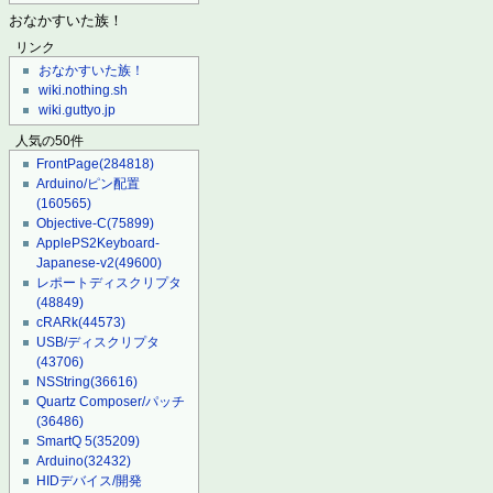
おなかすいた族！
リンク
おなかすいた族！
wiki.nothing.sh
wiki.guttyo.jp
人気の50件
FrontPage
(284818)
Arduino/ピン配置
(160565)
Objective-C
(75899)
ApplePS2Keyboard-
Japanese-v2
(49600)
レポートディスクリプタ
(48849)
cRARk
(44573)
USB/ディスクリプタ
(43706)
NSString
(36616)
Quartz Composer/パッチ
(36486)
SmartQ 5
(35209)
Arduino
(32432)
HIDデバイス/開発