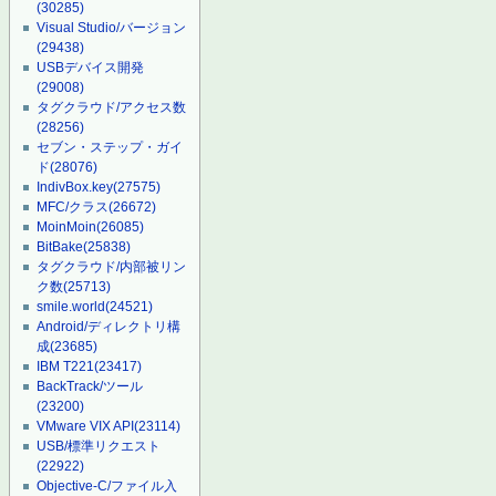
(30285)
Visual Studio/バージョン
(29438)
USBデバイス開発
(29008)
タグクラウド/アクセス数
(28256)
セブン・ステップ・ガイ
ド
(28076)
IndivBox.key
(27575)
MFC/クラス
(26672)
MoinMoin
(26085)
BitBake
(25838)
タグクラウド/内部被リン
ク数
(25713)
smile.world
(24521)
Android/ディレクトリ構
成
(23685)
IBM T221
(23417)
BackTrack/ツール
(23200)
VMware VIX API
(23114)
USB/標準リクエスト
(22922)
Objective-C/ファイル入