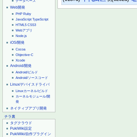
データベース
Web開発
PHP
Ruby
JavaScript
TypeScript
HTML5
CSS3
Webアプリ
Node.js
iOS/開発
Cocoa
Objective-C
Xcode
Android/開発
Android/ビルド
Android/ソースコード
Linux/デバイスドライバ
Linuxカーネル/ビルド
カーネルモジュール/開
発
ネイティブアプリ開発
チラ裏
タグクラウド
PukiWiki設定
PukiWiki/自作プラグイン