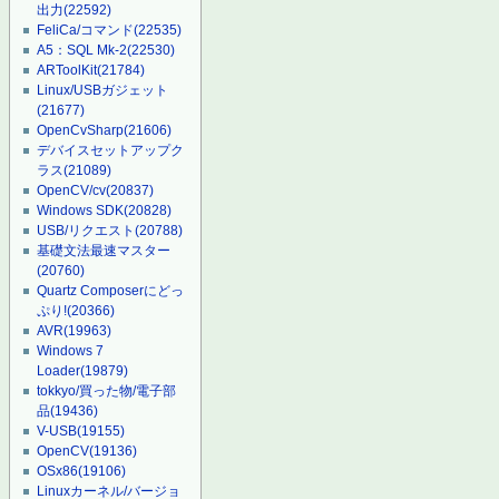
出力
(22592)
FeliCa/コマンド
(22535)
A5：SQL Mk-2
(22530)
ARToolKit
(21784)
Linux/USBガジェット
(21677)
OpenCvSharp
(21606)
デバイスセットアップク
ラス
(21089)
OpenCV/cv
(20837)
Windows SDK
(20828)
USB/リクエスト
(20788)
基礎文法最速マスター
(20760)
Quartz Composerにどっ
ぷり!
(20366)
AVR
(19963)
Windows 7
Loader
(19879)
tokkyo/買った物/電子部
品
(19436)
V-USB
(19155)
OpenCV
(19136)
OSx86
(19106)
Linuxカーネル/バージョ