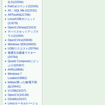
出力
(22594)
FeliCa/コマンド
(22545)
A5：SQL Mk-2
(22532)
ARToolKit
(21786)
Linux/USBガジェット
(21679)
OpenCvSharp
(21610)
デバイスセットアップク
ラス
(21093)
OpenCV/cv
(20838)
Windows SDK
(20835)
USB/リクエスト
(20794)
基礎文法最速マスター
(20764)
Quartz Composerにどっ
ぷり!
(20367)
AVR
(19966)
Windows 7
Loader
(19882)
tokkyo/買った物/電子部
品
(19441)
V-USB
(19157)
OpenCV
(19136)
OSx86
(19107)
Linuxカーネル/バージョ