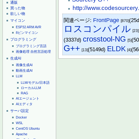
通販
http://www.codesourcery
買った物
欲しい物
関連ページ:
FrontPage
(25
マイコン
[870]
ロスコンパイル
ESP32
ARM
AVR
[23]
8ピンマイコン
crosstool-NG
(3337d)
(5
プログラミング
[5]
G++
プログラミング言語
ELDK
(5149d)
(56
[13]
[4]
画像処理
自然言語処理
生成AI
画像生成AI
動画生成AI
LLM
LLM/モデル/日本語
ローカルLLM
RAG
AIエージェント
AIエディタ
サーバ設定
Docker
WSL
CentOS
Ubuntu
Apache