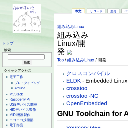
本文
リロード
差分
バ
組み込みLinux
組み込み
Linux/開
トップ
発
検索
Top
/
組み込みLinux
/ 開発
クイックアクセス
クロスコンパイル
電子工作
ELDK
- Embedded Linux 
プロトタイピング
crosstool
Arduino
M5Stack
crosstool-NG
Raspberry Pi
OpenEmbedded
USBデバイス開発
HIDデバイス製作
GNU Toolchain for 
MIDI機器製作
ニコニコ技術部
電子部品
Sourcery G++