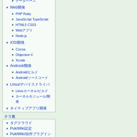
データベース
Web開発
PHP
Ruby
JavaScript
TypeScript
HTML5
CSS3
Webアプリ
Node.js
iOS/開発
Cocoa
Objective-C
Xcode
Android/開発
Android/ビルド
Android/ソースコード
Linux/デバイスドライバ
Linuxカーネル/ビルド
カーネルモジュール/開
発
ネイティブアプリ開発
チラ裏
タグクラウド
PukiWiki設定
PukiWiki/自作プラグイン