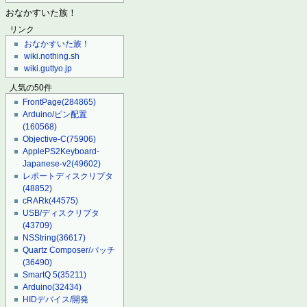
おなかすいた族！
リンク
おなかすいた族！
wiki.nothing.sh
wiki.guttyo.jp
人気の50件
FrontPage
(284865)
Arduino/ピン配置
(160568)
Objective-C
(75906)
ApplePS2Keyboard-
Japanese-v2
(49602)
レポートディスクリプタ
(48852)
cRARk
(44575)
USB/ディスクリプタ
(43709)
NSString
(36617)
Quartz Composer/パッチ
(36490)
SmartQ 5
(35211)
Arduino
(32434)
HIDデバイス/開発