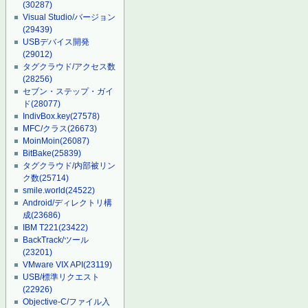
(30287)
Visual Studio/バージョン
(29439)
USBデバイス開発
(29012)
タグクラウド/アクセス数
(28256)
セブン・ステップ・ガイ
ド
(28077)
IndivBox.key
(27578)
MFC/クラス
(26673)
MoinMoin
(26087)
BitBake
(25839)
タグクラウド/内部被リン
ク数
(25714)
smile.world
(24522)
Android/ディレクトリ構
成
(23686)
IBM T221
(23422)
BackTrack/ツール
(23201)
VMware VIX API
(23119)
USB/標準リクエスト
(22926)
Objective-C/ファイル入