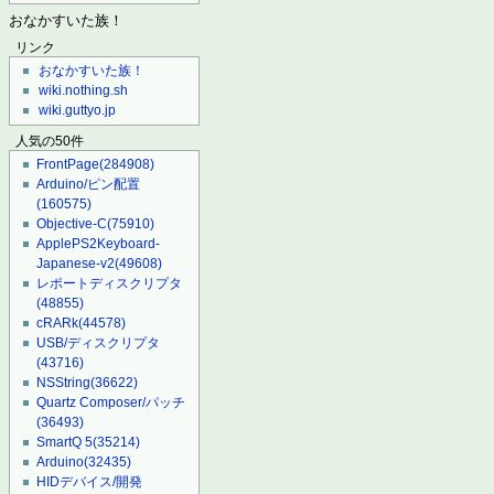
おなかすいた族！
リンク
おなかすいた族！
wiki.nothing.sh
wiki.guttyo.jp
人気の50件
FrontPage
(284908)
Arduino/ピン配置
(160575)
Objective-C
(75910)
ApplePS2Keyboard-
Japanese-v2
(49608)
レポートディスクリプタ
(48855)
cRARk
(44578)
USB/ディスクリプタ
(43716)
NSString
(36622)
Quartz Composer/パッチ
(36493)
SmartQ 5
(35214)
Arduino
(32435)
HIDデバイス/開発