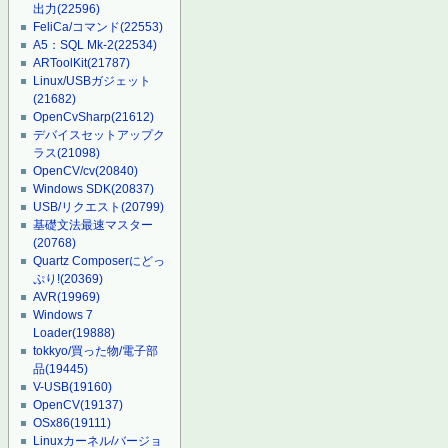
出力
(22596)
FeliCa/コマンド
(22553)
A5：SQL Mk-2
(22534)
ARToolKit
(21787)
Linux/USBガジェット
(21682)
OpenCvSharp
(21612)
デバイスセットアップク
ラス
(21098)
OpenCV/cv
(20840)
Windows SDK
(20837)
USB/リクエスト
(20799)
基礎文法最速マスター
(20768)
Quartz Composerにどっ
ぷり!
(20369)
AVR
(19969)
Windows 7
Loader
(19888)
tokkyo/買った物/電子部
品
(19445)
V-USB
(19160)
OpenCV
(19137)
OSx86
(19111)
Linuxカーネル/バージョ