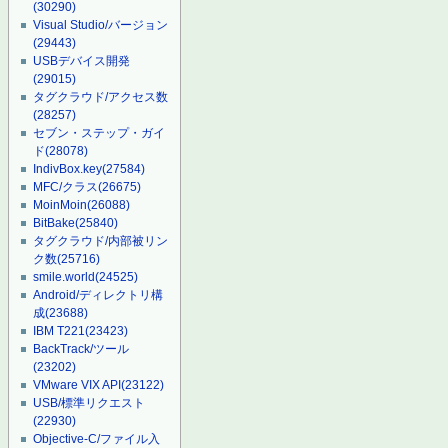
(30290)
Visual Studio/バージョン
(29443)
USBデバイス開発
(29015)
タグクラウド/アクセス数
(28257)
セブン・ステップ・ガイ
ド
(28078)
IndivBox.key
(27584)
MFC/クラス
(26675)
MoinMoin
(26088)
BitBake
(25840)
タグクラウド/内部被リン
ク数
(25716)
smile.world
(24525)
Android/ディレクトリ構
成
(23688)
IBM T221
(23423)
BackTrack/ツール
(23202)
VMware VIX API
(23122)
USB/標準リクエスト
(22930)
Objective-C/ファイル入