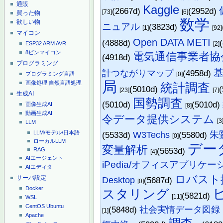
通販
Kaggle
(2667d)
(2952d)
[73]
[6]
買った物
数学
欲しい物
ニュアル
(3823d)
[1]
[92]
マイコン
Open DATA METI
(4888d)
[2]
ESP32
ARM
AVR
8ピンマイコン
電気通信事業者協
(4918d)
プログラミング
計つながりマップ
(4958d)
[0]
プログラミング言語
局
画像処理
自然言語処理
統計調査
(5010d)
[23]
[7]
生成AI
国勢調査
(5010d)
(5010d)
画像生成AI
[8]
動画生成AI
令データ提供システム
[3
LLM
朱
LLM/モデル/日本語
(5533d)
W3Techs
(5580d)
[0]
ローカルLLM
デー
変量解析
(5653d)
RAG
[4]
AIエージェント
iPedia/オフィスアプリケ
AIエディタ
ロバスト
サーバ設定
Desktop
(5687d)
[0]
Docker
スタリング
(5821d)
[11]
WSL
CentOS
Ubuntu
(5848d)
社会実情データ図録 Honk
[1]
Apache