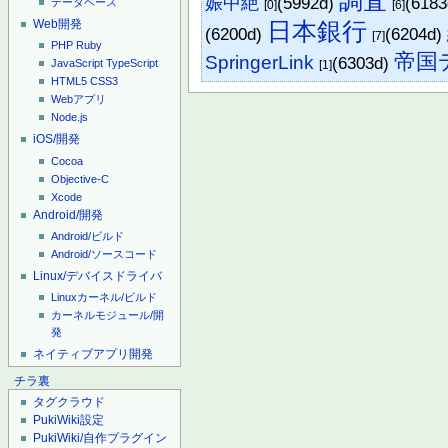
調査
娠中絶
(5992d)
(618
データベース
[0]
[6]
日本銀行
Web開発
(6200d)
(6204d)
[7]
PHP
Ruby
帝国
SpringerLink
(6303d)
JavaScript
TypeScript
[1]
HTML5
CSS3
Webアプリ
Node.js
iOS/開発
Cocoa
Objective-C
Xcode
Android/開発
Android/ビルド
Android/ソースコード
Linux/デバイスドライバ
Linuxカーネル/ビルド
カーネルモジュール/開
発
ネイティブアプリ開発
チラ裏
タグクラウド
PukiWiki設定
PukiWiki/自作プラグイン