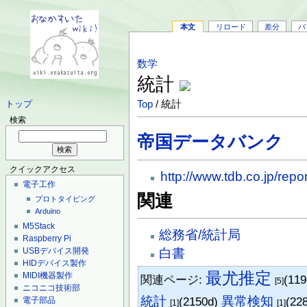
本文
リロード
差分
バ
数学
統計
Top
/ 統計
トップ
検索
帝国データバンク
クイックアクセス
http://www.tdb.co.jp/repo
電子工作
関連
プロトタイピング
Arduino
M5Stack
総務省/統計局
Raspberry Pi
白書
USBデバイス開発
HIDデバイス製作
最尤推定
MIDI機器製作
関連ページ:
(11
[5]
ニコニコ技術部
統計
異常検知
(2150d)
(22
電子部品
[1]
[1]