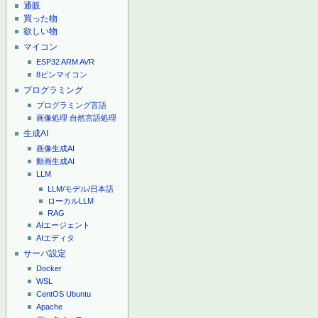
通販
買った物
欲しい物
マイコン
ESP32
ARM
AVR
8ピンマイコン
プログラミング
プログラミング言語
画像処理
自然言語処理
生成AI
画像生成AI
動画生成AI
LLM
LLM/モデル/日本語
ローカルLLM
RAG
AIエージェント
AIエディタ
サーバ設定
Docker
WSL
CentOS
Ubuntu
Apache