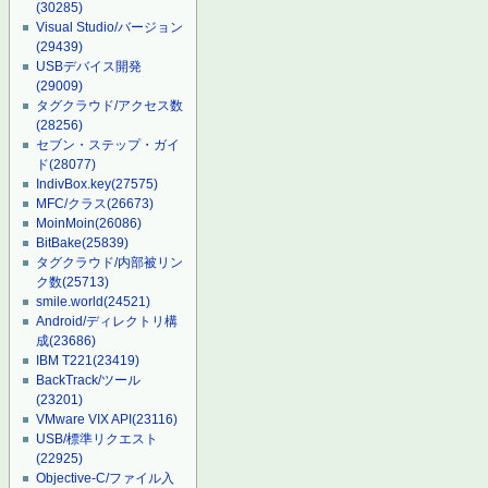
(30285)
Visual Studio/バージョン
(29439)
USBデバイス開発
(29009)
タグクラウド/アクセス数
(28256)
セブン・ステップ・ガイ
ド
(28077)
IndivBox.key
(27575)
MFC/クラス
(26673)
MoinMoin
(26086)
BitBake
(25839)
タグクラウド/内部被リン
ク数
(25713)
smile.world
(24521)
Android/ディレクトリ構
成
(23686)
IBM T221
(23419)
BackTrack/ツール
(23201)
VMware VIX API
(23116)
USB/標準リクエスト
(22925)
Objective-C/ファイル入