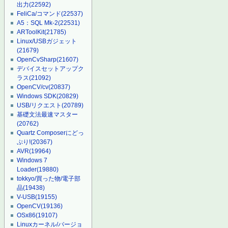
出力
(22592)
FeliCa/コマンド
(22537)
A5：SQL Mk-2
(22531)
ARToolKit
(21785)
Linux/USBガジェット
(21679)
OpenCvSharp
(21607)
デバイスセットアップク
ラス
(21092)
OpenCV/cv
(20837)
Windows SDK
(20829)
USB/リクエスト
(20789)
基礎文法最速マスター
(20762)
Quartz Composerにどっ
ぷり!
(20367)
AVR
(19964)
Windows 7
Loader
(19880)
tokkyo/買った物/電子部
品
(19438)
V-USB
(19155)
OpenCV
(19136)
OSx86
(19107)
Linuxカーネル/バージョ