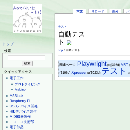
本文
リロード
差分
バ
テスト
自動テス
ト
トップ
Top
/ 自動テスト
検索
Playwright
VRT
関連ページ:
(316d)
[13]
[
テスト
クイックアクセス
Xpresser
(3196d)
(5023d)
[1]
[3
電子工作
プロトタイピング
Arduino
M5Stack
Raspberry Pi
USBデバイス開発
HIDデバイス製作
MIDI機器製作
ニコニコ技術部
電子部品