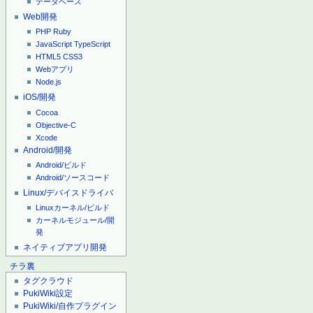
データベース
Web開発
PHP
Ruby
JavaScript
TypeScript
HTML5
CSS3
Webアプリ
Node.js
iOS/開発
Cocoa
Objective-C
Xcode
Android/開発
Android/ビルド
Android/ソースコード
Linux/デバイスドライバ
Linuxカーネル/ビルド
カーネルモジュール/開
発
ネイティブアプリ開発
チラ裏
タグクラウド
PukiWiki設定
PukiWiki/自作プラグイン