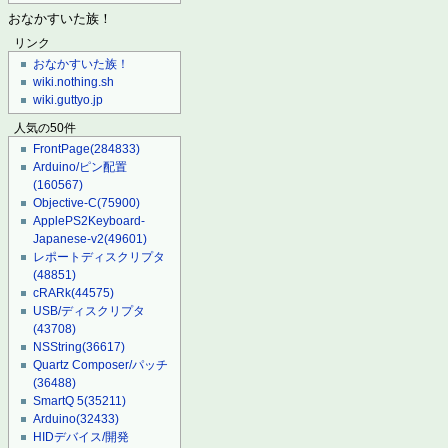
おなかすいた族！
リンク
おなかすいた族！
wiki.nothing.sh
wiki.guttyo.jp
人気の50件
FrontPage
(284833)
Arduino/ピン配置
(160567)
Objective-C
(75900)
ApplePS2Keyboard-
Japanese-v2
(49601)
レポートディスクリプタ
(48851)
cRARk
(44575)
USB/ディスクリプタ
(43708)
NSString
(36617)
Quartz Composer/パッチ
(36488)
SmartQ 5
(35211)
Arduino
(32433)
HIDデバイス/開発