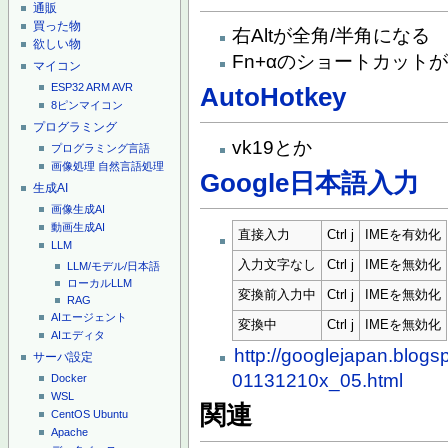
通販
買った物
右Altが全角/半角になる
欲しい物
Fn+αのショートカット
マイコン
ESP32
ARM
AVR
AutoHotkey
8ピンマイコン
プログラミング
vk19とか
プログラミング言語
画像処理
自然言語処理
Google日本語入力
生成AI
画像生成AI
動画生成AI
直接入力
Ctrl j
IMEを有効化
LLM
入力文字なし
Ctrl j
IMEを無効化
LLM/モデル/日本語
ローカルLLM
変換前入力中
Ctrl j
IMEを無効化
RAG
AIエージェント
変換中
Ctrl j
IMEを無効化
AIエディタ
http://googlejapan.blogs
サーバ設定
01131210x_05.html
Docker
WSL
関連
CentOS
Ubuntu
Apache