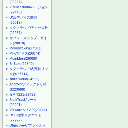
(30287)
Visual Studio/バージョン
(29440)
USBデバイス開発
(29013)
タグクラウド/アクセス数
(28257)
セブン・ステップ・ガイ
ド
(28078)
IndivBox.key
(27581)
MFC/クラス
(26674)
MoinMoin
(26088)
BitBake
(25840)
タグクラウド/内部被リン
ク数
(25714)
smile.world
(24522)
Android/ディレクトリ構
成
(23688)
IBM T221
(23422)
BackTrack/ツール
(23201)
VMware VIX API
(23121)
USB/標準リクエスト
(22927)
Objective-C/ファイル入