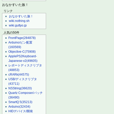
おなかすいた族！
リンク
おなかすいた族！
wiki.nothing.sh
wiki.guttyo.jp
人気の50件
FrontPage
(284878)
Arduino/ピン配置
(160569)
Objective-C
(75908)
ApplePS2Keyboard-
Japanese-v2
(49605)
レポートディスクリプタ
(48853)
cRARk
(44575)
USB/ディスクリプタ
(43711)
NSString
(36620)
Quartz Composer/パッチ
(36490)
SmartQ 5
(35213)
Arduino
(32434)
HIDデバイス/開発