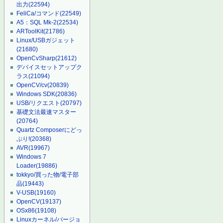
出力
(22594)
FeliCa/コマンド
(22549)
A5：SQL Mk-2
(22534)
ARToolKit
(21786)
Linux/USBガジェット
(21680)
OpenCvSharp
(21612)
デバイスセットアップク
ラス
(21094)
OpenCV/cv
(20839)
Windows SDK
(20836)
USB/リクエスト
(20797)
基礎文法最速マスター
(20764)
Quartz Composerにどっ
ぷり!
(20368)
AVR
(19967)
Windows 7
Loader
(19886)
tokkyo/買った物/電子部
品
(19443)
V-USB
(19160)
OpenCV
(19137)
OSx86
(19108)
Linuxカーネル/バージョ