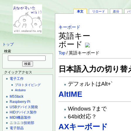
本文
リロード
差分
バ
キーボード
英語キー
ボード
トップ
検索
Top
/ 英語キーボード
日本語入力の切り替
クイックアクセス
電子工作
デフォルトはAlt+`
プロトタイピング
Arduino
AltIME
M5Stack
Raspberry Pi
USBデバイス開発
Windows 7まで
HIDデバイス製作
64bit対応？
MIDI機器製作
ニコニコ技術部
AXキーボード
電子部品