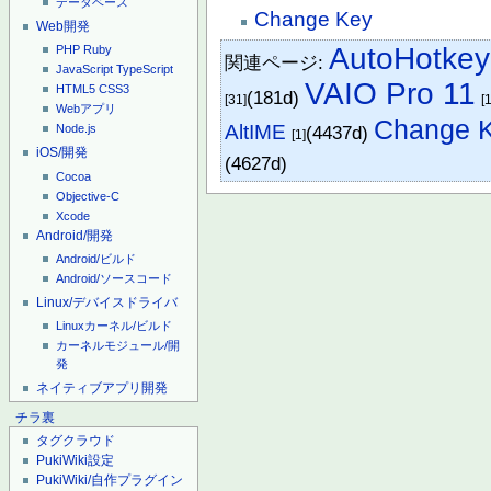
データベース
Change Key
Web開発
AutoHotkey
PHP
Ruby
関連ページ:
JavaScript
TypeScript
VAIO Pro 11
HTML5
CSS3
(181d)
[31]
[
Webアプリ
Change 
AltIME
(4437d)
Node.js
[1]
iOS/開発
(4627d)
Cocoa
Objective-C
Xcode
Android/開発
Android/ビルド
Android/ソースコード
Linux/デバイスドライバ
Linuxカーネル/ビルド
カーネルモジュール/開
発
ネイティブアプリ開発
チラ裏
タグクラウド
PukiWiki設定
PukiWiki/自作プラグイン