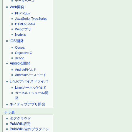
データベース
Web開発
PHP
Ruby
JavaScript
TypeScript
HTML5
CSS3
Webアプリ
Node.js
iOS/開発
Cocoa
Objective-C
Xcode
Android/開発
Android/ビルド
Android/ソースコード
Linux/デバイスドライバ
Linuxカーネル/ビルド
カーネルモジュール/開
発
ネイティブアプリ開発
チラ裏
タグクラウド
PukiWiki設定
PukiWiki/自作プラグイン