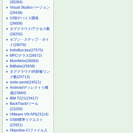
(30284)
Visual Studio/バージョン
(29438)
USBデバイス開発
(29008)
タグクラウド/アクセス数
(28255)
セブン・ステップ・ガイ
ド
(28076)
IndivBox.key
(27575)
MFC/クラス
(26672)
MoinMoin
(26084)
BitBake
(25838)
タグクラウド/内部被リン
ク数
(25713)
smile.world
(24521)
Android/ディレクトリ構
成
(23684)
IBM T221
(23417)
BackTrack/ツール
(23200)
VMware VIX API
(23114)
USB/標準リクエスト
(22921)
Objective-C/ファイル入