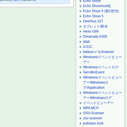
Echo Show
Echo Show/root化
Echo Show 5 (第1世代)
Echo Show 5
OnePlus 15T
タブレット/防水
Helio G99
Dimensity 6300
dtab
d-51C
tokkyo/メモ/Android
Windows/イベントビュー
アー
Windows/イベントログ
Get-WinEvent
Windows/イベントビュー
アー/Windowsロ
グ/Application
Windows/イベントビュー
アー/Windowsログ
イベントビューアー
WPA MCP
OSV-Scanner
osv-scanner
pubspec.lock