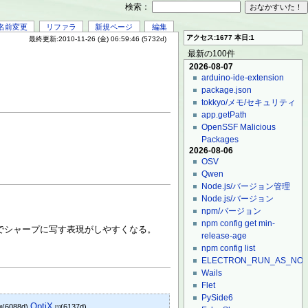
検索：
名前変更
リファラ
新規ページ
編集
アクセス:1677 本日:1
最終更新:2010-11-26 (金) 06:59:46 (5732d)
最新の100件
2026-08-07
arduino-ide-extension
package.json
tokkyo/メモ/セキュリティ
app.getPath
OpenSSF Malicious
Packages
2026-08-06
OSV
Qwen
Node.js/バージョン管理
Node.js/バージョン
npm/バージョン
npm config get min-
でシャープに写す表現がしやすくなる。
release-age
npm config list
ELECTRON_RUN_AS_NO
Wails
Flet
PySide6
OptiX
(6088d)
(6137d)
0]
[1]