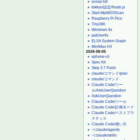
scoop list
tokkyo/設定/Node.js
Start-MpWDOScan
Raspberry Pi Pico
Tiny386
Windows 9x
patcher9x
ELSA System Graph
MiniMax H3
2026-08-05
vphone-cli
Spec Kit
Step 3.7 Flash
claude/コマンド/plan
claude/コマンド
Claude Code/ツー
ル/AskUserQuestion
AskUserQuestion
Claude Code/ツール
Claude Code/計画モード
Claude Code/ベストプラ
クティス
Claude Code/使い方
~/.claude/agents
~/.claude/skills