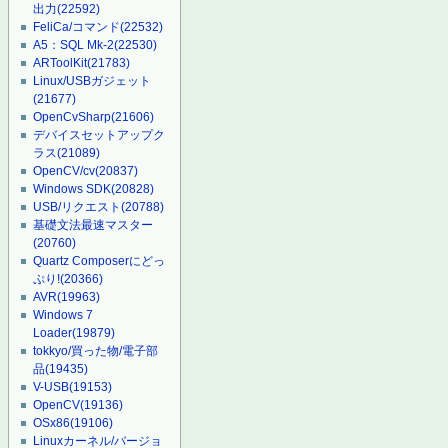
出力
(22592)
FeliCa/コマンド
(22532)
A5：SQL Mk-2
(22530)
ARToolKit
(21783)
Linux/USBガジェット
(21677)
OpenCvSharp
(21606)
デバイスセットアップク
ラス
(21089)
OpenCV/cv
(20837)
Windows SDK
(20828)
USB/リクエスト
(20788)
基礎文法最速マスター
(20760)
Quartz Composerにどっ
ぷり!
(20366)
AVR
(19963)
Windows 7
Loader
(19879)
tokkyo/買った物/電子部
品
(19435)
V-USB
(19153)
OpenCV
(19136)
OSx86
(19106)
Linuxカーネル/バージョ