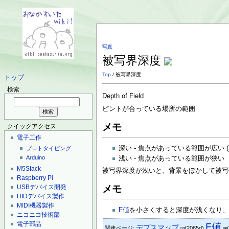
写真
被写界深度
Top
/ 被写界深度
トップ
検索
Depth of Field
ピントが合っている場所の範囲
メモ
クイックアクセス
電子工作
深い - 焦点があっている範囲が広い (
プロトタイピング
Arduino
浅い - 焦点があっている範囲が狭い
M5Stack
被写界深度が浅いと、背景をぼかして被写
Raspberry Pi
メモ
USBデバイス開発
HIDデバイス製作
MIDI機器製作
F値
を小さくすると深度が浅くなり、
ニコニコ技術部
電子部品
F値
デプスマップ
関連ページ:
(2065d)
[2]
[9]