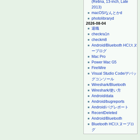
(Retina, 13-inch, Late
2013)
macOS/なんとかd
photolibraryd
2026-08-04
退職
checkra1n
checkm8
Android/Bluetooth HCIスヌ
ープログ
Mac Pro
Power Mac G5
FireWire
Visual Studio Code/デバッ
グコンソール
Wireshark/Bluetooth
Wireshark/使い方
Android/data
Android/bugreports
Android/バグレポート
RecentDeleted
Android/Bluetooth
Bluetooth HCIスヌープロ
グ