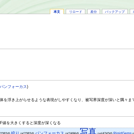
本文
リロード
差分
バックアップ
パンフォーカス
)
体を浮き上がらせるような表現がしやすくなり、被写界深度が深いと隅々ま
F値を大きくすると深度が深くなる
写真
絞り
パンフォーカス
RigidGems
(2382d)
(2382d)
(2496d)
(4743d)
[3]
[2]
[34]
[