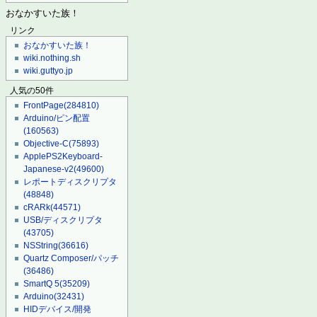
おなかすいた族！
リンク
おなかすいた族！
wiki.nothing.sh
wiki.guttyo.jp
人気の50件
FrontPage
(284810)
Arduino/ピン配置
(160563)
Objective-C
(75893)
ApplePS2Keyboard-
Japanese-v2
(49600)
レポートディスクリプタ
(48848)
cRARk
(44571)
USB/ディスクリプタ
(43705)
NSString
(36616)
Quartz Composer/パッチ
(36486)
SmartQ 5
(35209)
Arduino
(32431)
HIDデバイス/開発