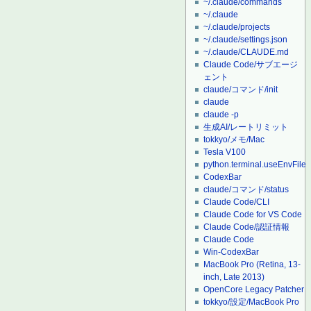
~/.claude/commands
~/.claude
~/.claude/projects
~/.claude/settings.json
~/.claude/CLAUDE.md
Claude Code/サブエージ
ェント
claude/コマンド/init
claude
claude -p
生成AI/レートリミット
tokkyo/メモ/Mac
Tesla V100
python.terminal.useEnvFile
CodexBar
claude/コマンド/status
Claude Code/CLI
Claude Code for VS Code
Claude Code/認証情報
Claude Code
Win-CodexBar
MacBook Pro (Retina, 13-
inch, Late 2013)
OpenCore Legacy Patcher
tokkyo/設定/MacBook Pro