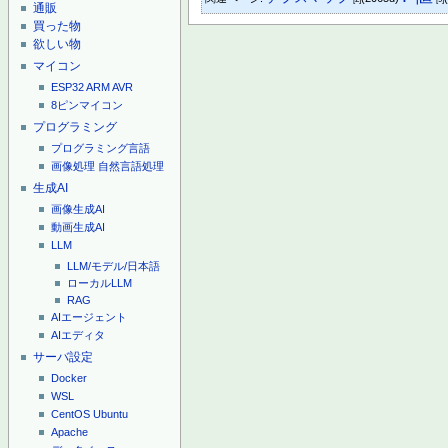
通販
買った物
欲しい物
マイコン
ESP32
ARM
AVR
8ピンマイコン
プログラミング
プログラミング言語
画像処理
自然言語処理
生成AI
画像生成AI
動画生成AI
LLM
LLM/モデル/日本語
ローカルLLM
RAG
AIエージェント
AIエディタ
サーバ設定
Docker
WSL
CentOS
Ubuntu
Apache