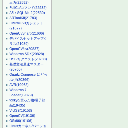
出力
(22592)
FeliCa/コマンド
(22532)
A5：SQL Mk-2
(22530)
ARToolKit
(21783)
Linux/USBガジェット
(21677)
OpenCvSharp
(21606)
デバイスセットアップク
ラス
(21089)
OpenCV/cv
(20837)
Windows SDK
(20828)
USB/リクエスト
(20788)
基礎文法最速マスター
(20760)
Quartz Composerにどっ
ぷり!
(20366)
AVR
(19963)
Windows 7
Loader
(19879)
tokkyo/買った物/電子部
品
(19435)
V-USB
(19153)
OpenCV
(19136)
OSx86
(19106)
Linuxカーネル/バージョ