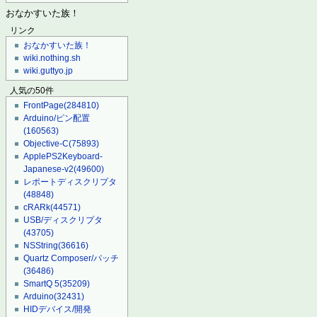
おなかすいた族！
リンク
おなかすいた族！
wiki.nothing.sh
wiki.guttyo.jp
人気の50件
FrontPage
(284810)
Arduino/ピン配置
(160563)
Objective-C
(75893)
ApplePS2Keyboard-
Japanese-v2
(49600)
レポートディスクリプタ
(48848)
cRARk
(44571)
USB/ディスクリプタ
(43705)
NSString
(36616)
Quartz Composer/パッチ
(36486)
SmartQ 5
(35209)
Arduino
(32431)
HIDデバイス/開発