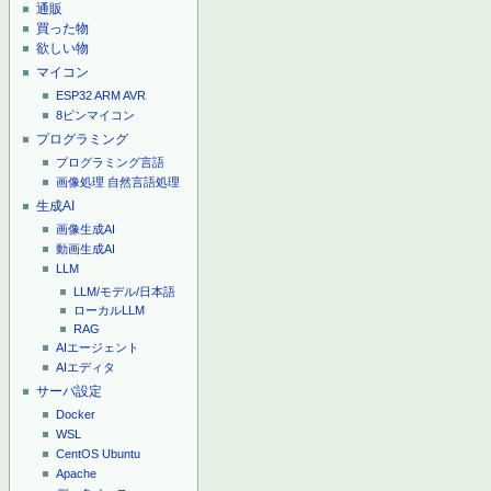
通販
買った物
欲しい物
マイコン
ESP32
ARM
AVR
8ピンマイコン
プログラミング
プログラミング言語
画像処理
自然言語処理
生成AI
画像生成AI
動画生成AI
LLM
LLM/モデル/日本語
ローカルLLM
RAG
AIエージェント
AIエディタ
サーバ設定
Docker
WSL
CentOS
Ubuntu
Apache