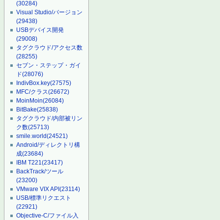
(30284)
Visual Studio/バージョン
(29438)
USBデバイス開発
(29008)
タグクラウド/アクセス数
(28255)
セブン・ステップ・ガイ
ド
(28076)
IndivBox.key
(27575)
MFC/クラス
(26672)
MoinMoin
(26084)
BitBake
(25838)
タグクラウド/内部被リン
ク数
(25713)
smile.world
(24521)
Android/ディレクトリ構
成
(23684)
IBM T221
(23417)
BackTrack/ツール
(23200)
VMware VIX API
(23114)
USB/標準リクエスト
(22921)
Objective-C/ファイル入