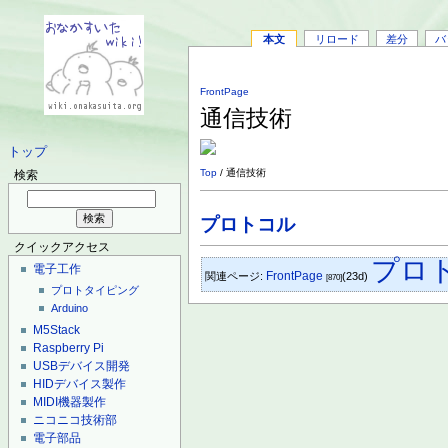
本文
リロード
差分
バ
FrontPage
通信技術
トップ
Top
/ 通信技術
検索
プロトコル
クイックアクセス
プロ
電子工作
FrontPage
関連ページ:
(23d)
[870]
プロトタイピング
Arduino
M5Stack
Raspberry Pi
USBデバイス開発
HIDデバイス製作
MIDI機器製作
ニコニコ技術部
電子部品