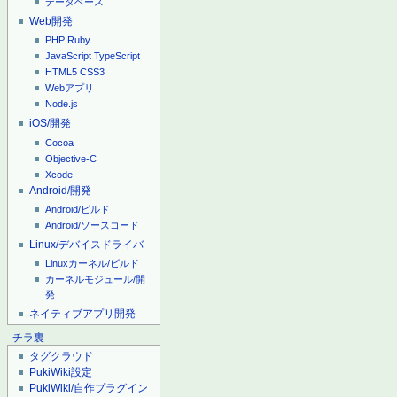
データベース
Web開発
PHP
Ruby
JavaScript
TypeScript
HTML5
CSS3
Webアプリ
Node.js
iOS/開発
Cocoa
Objective-C
Xcode
Android/開発
Android/ビルド
Android/ソースコード
Linux/デバイスドライバ
Linuxカーネル/ビルド
カーネルモジュール/開
発
ネイティブアプリ開発
チラ裏
タグクラウド
PukiWiki設定
PukiWiki/自作プラグイン