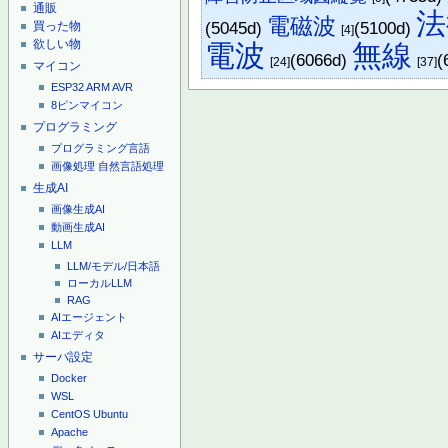
通販
法
電磁波
(5045d)
(5100d)
買った物
[4]
欲しい物
電波
無線
(6066d)
(
[24]
[37]
マイコン
ESP32
ARM
AVR
8ピンマイコン
プログラミング
プログラミング言語
画像処理
自然言語処理
生成AI
画像生成AI
動画生成AI
LLM
LLM/モデル/日本語
ローカルLLM
RAG
AIエージェント
AIエディタ
サーバ設定
Docker
WSL
CentOS
Ubuntu
Apache