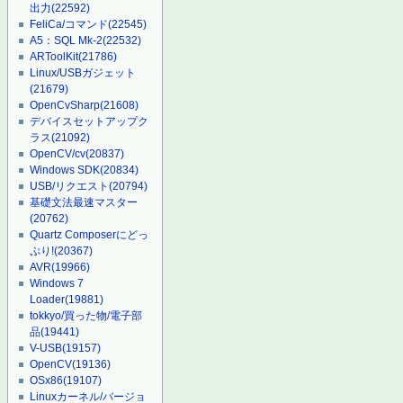
出力
(22592)
FeliCa/コマンド
(22545)
A5：SQL Mk-2
(22532)
ARToolKit
(21786)
Linux/USBガジェット
(21679)
OpenCvSharp
(21608)
デバイスセットアップク
ラス
(21092)
OpenCV/cv
(20837)
Windows SDK
(20834)
USB/リクエスト
(20794)
基礎文法最速マスター
(20762)
Quartz Composerにどっ
ぷり!
(20367)
AVR
(19966)
Windows 7
Loader
(19881)
tokkyo/買った物/電子部
品
(19441)
V-USB
(19157)
OpenCV
(19136)
OSx86
(19107)
Linuxカーネル/バージョ