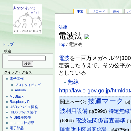
本文
リロード
差分
バ
法律
電波法
Top
/ 電波法
トップ
検索
電波
を三百万メガヘルツ(3000
定義したうえで、その公平か
としている。
クイックアクセス
電子工作
無線
プロトタイピング
http://law.e-gov.go.jp/html
Arduino
M5Stack
技適マーク
関連ページ:
Raspberry Pi
[5]
USBデバイス開発
波利用設備
(599d)
特定無線
[1]
HIDデバイス製作
MIDI機器製作
電波法関係審査基準
(636d)
[1]
ニコニコ技術部
電子部品
障害防止区域図縦覧
(4735d)
[0]