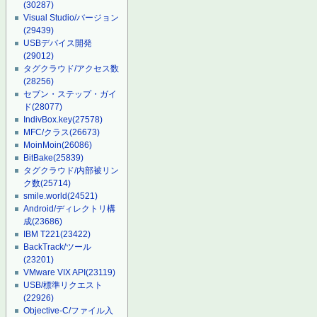
(30287)
Visual Studio/バージョン
(29439)
USBデバイス開発
(29012)
タグクラウド/アクセス数
(28256)
セブン・ステップ・ガイ
ド
(28077)
IndivBox.key
(27578)
MFC/クラス
(26673)
MoinMoin
(26086)
BitBake
(25839)
タグクラウド/内部被リン
ク数
(25714)
smile.world
(24521)
Android/ディレクトリ構
成
(23686)
IBM T221
(23422)
BackTrack/ツール
(23201)
VMware VIX API
(23119)
USB/標準リクエスト
(22926)
Objective-C/ファイル入