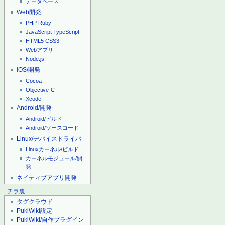
データベース
Web開発
PHP
Ruby
JavaScript
TypeScript
HTML5
CSS3
Webアプリ
Node.js
iOS/開発
Cocoa
Objective-C
Xcode
Android/開発
Android/ビルド
Android/ソースコード
Linux/デバイスドライバ
Linuxカーネル/ビルド
カーネルモジュール/開
発
ネイティブアプリ開発
チラ裏
タグクラウド
PukiWiki設定
PukiWiki/自作プラグイン