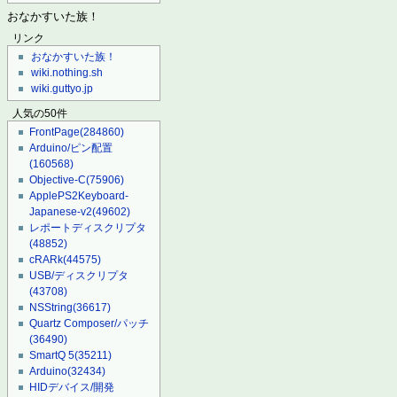
おなかすいた族！
リンク
おなかすいた族！
wiki.nothing.sh
wiki.guttyo.jp
人気の50件
FrontPage
(284860)
Arduino/ピン配置
(160568)
Objective-C
(75906)
ApplePS2Keyboard-
Japanese-v2
(49602)
レポートディスクリプタ
(48852)
cRARk
(44575)
USB/ディスクリプタ
(43708)
NSString
(36617)
Quartz Composer/パッチ
(36490)
SmartQ 5
(35211)
Arduino
(32434)
HIDデバイス/開発