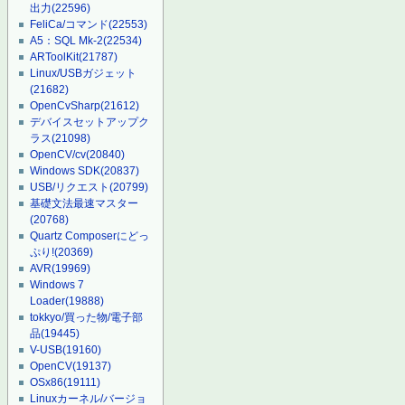
出力
(22596)
FeliCa/コマンド
(22553)
A5：SQL Mk-2
(22534)
ARToolKit
(21787)
Linux/USBガジェット
(21682)
OpenCvSharp
(21612)
デバイスセットアップク
ラス
(21098)
OpenCV/cv
(20840)
Windows SDK
(20837)
USB/リクエスト
(20799)
基礎文法最速マスター
(20768)
Quartz Composerにどっ
ぷり!
(20369)
AVR
(19969)
Windows 7
Loader
(19888)
tokkyo/買った物/電子部
品
(19445)
V-USB
(19160)
OpenCV
(19137)
OSx86
(19111)
Linuxカーネル/バージョ