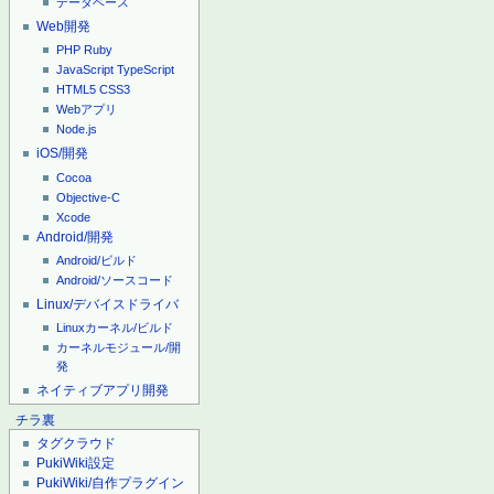
データベース
Web開発
PHP
Ruby
JavaScript
TypeScript
HTML5
CSS3
Webアプリ
Node.js
iOS/開発
Cocoa
Objective-C
Xcode
Android/開発
Android/ビルド
Android/ソースコード
Linux/デバイスドライバ
Linuxカーネル/ビルド
カーネルモジュール/開
発
ネイティブアプリ開発
チラ裏
タグクラウド
PukiWiki設定
PukiWiki/自作プラグイン