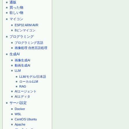
通販
買った物
欲しい物
マイコン
ESP32
ARM
AVR
8ピンマイコン
プログラミング
プログラミング言語
画像処理
自然言語処理
生成AI
画像生成AI
動画生成AI
LLM
LLM/モデル/日本語
ローカルLLM
RAG
AIエージェント
AIエディタ
サーバ設定
Docker
WSL
CentOS
Ubuntu
Apache