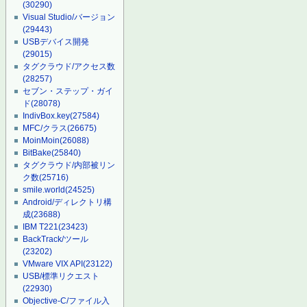
(30290)
Visual Studio/バージョン
(29443)
USBデバイス開発
(29015)
タグクラウド/アクセス数
(28257)
セブン・ステップ・ガイ
ド
(28078)
IndivBox.key
(27584)
MFC/クラス
(26675)
MoinMoin
(26088)
BitBake
(25840)
タグクラウド/内部被リン
ク数
(25716)
smile.world
(24525)
Android/ディレクトリ構
成
(23688)
IBM T221
(23423)
BackTrack/ツール
(23202)
VMware VIX API
(23122)
USB/標準リクエスト
(22930)
Objective-C/ファイル入