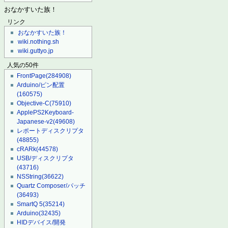
おなかすいた族！
リンク
おなかすいた族！
wiki.nothing.sh
wiki.guttyo.jp
人気の50件
FrontPage
(284908)
Arduino/ピン配置
(160575)
Objective-C
(75910)
ApplePS2Keyboard-
Japanese-v2
(49608)
レポートディスクリプタ
(48855)
cRARk
(44578)
USB/ディスクリプタ
(43716)
NSString
(36622)
Quartz Composer/パッチ
(36493)
SmartQ 5
(35214)
Arduino
(32435)
HIDデバイス/開発