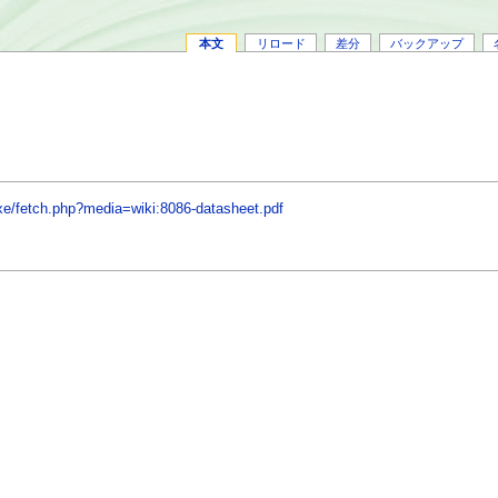
本文
リロード
差分
バックアップ
xe/fetch.php?media=wiki:8086-datasheet.pdf