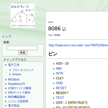
Intel
8086
Top
/ 8086
トップ
検索
http://www.ece.cmu.edu/~ece740/f11/lib/e
ピン
クイックアクセス
AD0～19
電子工作
NMI
プロトタイピング
INTR
Arduino
CLK
?
M5Stack
GND
Raspberry Pi
RESET
USBデバイス開発
HIDデバイス製作
READY
?
MIDI機器製作
TEST
ニコニコ技術部
QS0～1 (
INTA
?
/
ALE
?
)
電子部品
S0～A2 (
DT
?
/
R
M
?
/
IO
?
)