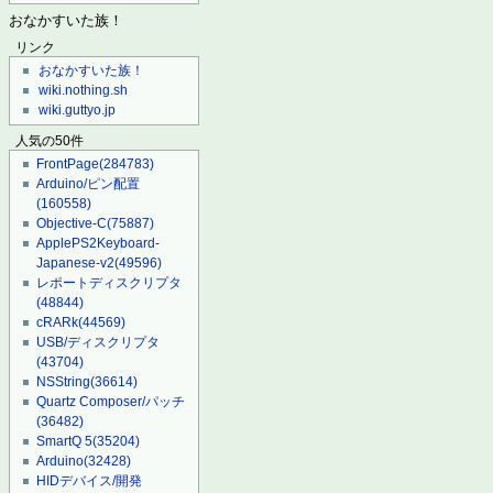
おなかすいた族！
リンク
おなかすいた族！
wiki.nothing.sh
wiki.guttyo.jp
人気の50件
FrontPage
(284783)
Arduino/ピン配置
(160558)
Objective-C
(75887)
ApplePS2Keyboard-
Japanese-v2
(49596)
レポートディスクリプタ
(48844)
cRARk
(44569)
USB/ディスクリプタ
(43704)
NSString
(36614)
Quartz Composer/パッチ
(36482)
SmartQ 5
(35204)
Arduino
(32428)
HIDデバイス/開発