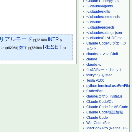
Claude Code/使い方
~/.claude/agents
~/.claude/skills
~/.claude/commands
~/.claude
~/.claude/projects
~/.claude/settings.json
リアルモード
~/.claude/CLAUDE.md
INTR
(3610d)
[9]
[5]
Claude Code/サブエージ
RESET
数字
コン
(5208d)
(5599d)
ェント
[0]
[3]
[10]
claude/コマンド/init
claude
claude -p
生成AI/レートリミット
tokkyo/メモ/Mac
Tesla V100
python.terminal.useEnvFile
CodexBar
claude/コマンド/status
Claude Code/CLI
Claude Code for VS Code
Claude Code/認証情報
Claude Code
Win-CodexBar
MacBook Pro (Retina, 13-