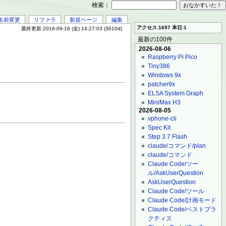
検索：
名前変更
リファラ
新規ページ
編集
アクセス:1697 本日:1
最終更新:2016-09-16 (金) 14:27:03 (3610d)
最新の100件
2026-08-06
Raspberry Pi Pico
Tiny386
Windows 9x
patcher9x
ELSA System Graph
MiniMax H3
2026-08-05
vphone-cli
Spec Kit
Step 3.7 Flash
claude/コマンド/plan
claude/コマンド
Claude Code/ツー
ル/AskUserQuestion
AskUserQuestion
Claude Code/ツール
Claude Code/計画モード
Claude Code/ベストプラ
クティス