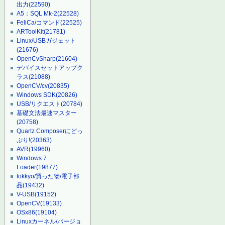
出力
(22590)
A5：SQL Mk-2
(22528)
FeliCa/コマンド
(22525)
ARToolKit
(21781)
Linux/USBガジェット
(21676)
OpenCvSharp
(21604)
デバイスセットアップク
ラス
(21088)
OpenCV/cv
(20835)
Windows SDK
(20826)
USB/リクエスト
(20784)
基礎文法最速マスター
(20758)
Quartz Composerにどっ
ぷり!
(20363)
AVR
(19960)
Windows 7
Loader
(19877)
tokkyo/買った物/電子部
品
(19432)
V-USB
(19152)
OpenCV
(19133)
OSx86
(19104)
Linuxカーネル/バージョ