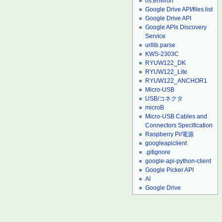
os.environ
Google Drive API/files.list
Google Drive API
Google APIs Discovery
Service
urllib.parse
KWS-2303C
RYUW122_DK
RYUW122_Lite
RYUW122_ANCHOR1
Micro-USB
USB/コネクタ
microB
Micro-USB Cables and
Connectors Specification
Raspberry Pi/電源
googleapiclient
.gitignore
google-api-python-client
Google Picker API
AI
Google Drive