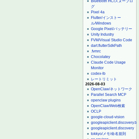
Bluetooth HCIスヌープロ
グ
Pixel 4a
Flutter/インストー
ル/Windows
Google Pixel/バッテリー
Unity Industry
FVM/Visual Studio Code
dart.flutterSdkPath
.fvmrc
Chocolatey
Claude Code Usage
Monitor
codex-lb
レートリミット
2026-08-03
OpenClaw/ネットワーク
Parallel Search MCP
openclaw plugins
OpenClaw/Web検索
OCLP
google-cloud-vision
googleapiclient.discovery.bu
googleapiclient.discovery
tokkyo/メモ/命名規則