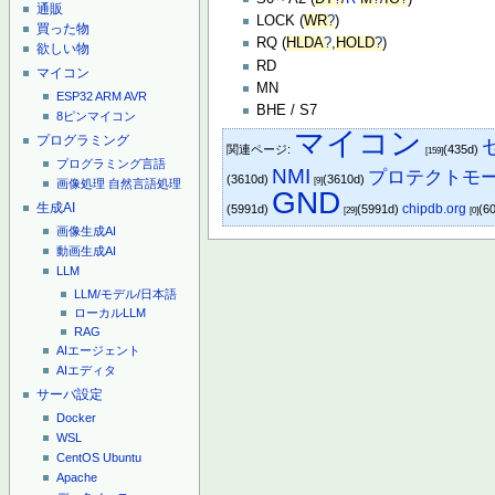
通販
LOCK (
WR
?
)
買った物
RQ (
HLDA
?
,
HOLD
?
)
欲しい物
RD
マイコン
MN
ESP32
ARM
AVR
BHE / S7
8ピンマイコン
マイコン
プログラミング
関連ページ:
(435d)
[159]
プログラミング言語
NMI
プロテクトモ
(3610d)
(3610d)
[9]
画像処理
自然言語処理
GND
生成AI
chipdb.org
(5991d)
(5991d)
(6
[29]
[0]
画像生成AI
動画生成AI
LLM
LLM/モデル/日本語
ローカルLLM
RAG
AIエージェント
AIエディタ
サーバ設定
Docker
WSL
CentOS
Ubuntu
Apache