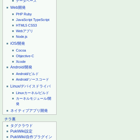
データベース
Web開発
PHP
Ruby
JavaScript
TypeScript
HTML5
CSS3
Webアプリ
Node.js
iOS/開発
Cocoa
Objective-C
Xcode
Android/開発
Android/ビルド
Android/ソースコード
Linux/デバイスドライバ
Linuxカーネル/ビルド
カーネルモジュール/開
発
ネイティブアプリ開発
チラ裏
タグクラウド
PukiWiki設定
PukiWiki/自作プラグイン