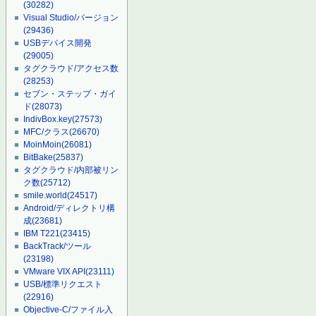
(30282)
Visual Studio/バージョン
(29436)
USBデバイス開発
(29005)
タグクラウド/アクセス数
(28253)
セブン・ステップ・ガイ
ド
(28073)
IndivBox.key
(27573)
MFC/クラス
(26670)
MoinMoin
(26081)
BitBake
(25837)
タグクラウド/内部被リン
ク数
(25712)
smile.world
(24517)
Android/ディレクトリ構
成
(23681)
IBM T221
(23415)
BackTrack/ツール
(23198)
VMware VIX API
(23111)
USB/標準リクエスト
(22916)
Objective-C/ファイル入