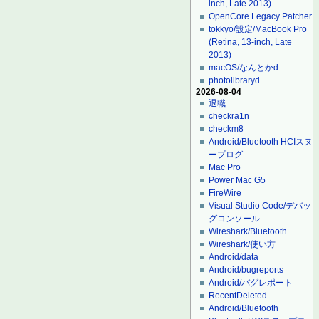
inch, Late 2013)
OpenCore Legacy Patcher
tokkyo/設定/MacBook Pro
(Retina, 13-inch, Late
2013)
macOS/なんとかd
photolibraryd
2026-08-04
退職
checkra1n
checkm8
Android/Bluetooth HCIスヌ
ープログ
Mac Pro
Power Mac G5
FireWire
Visual Studio Code/デバッ
グコンソール
Wireshark/Bluetooth
Wireshark/使い方
Android/data
Android/bugreports
Android/バグレポート
RecentDeleted
Android/Bluetooth