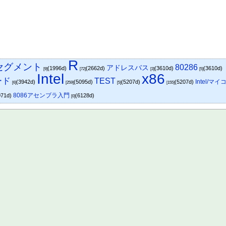
R
セグメント
80286
アドレスバス
(1996d)
(2662d)
(3610d)
(3610d)
[9]
[72]
[3]
[5]
Intel
x86
ード
TEST
Intel/マイ
(3942d)
(5095d)
(5207d)
(5207d)
[6]
[259]
[5]
[155]
8086アセンブラ入門
071d)
(6128d)
[0]