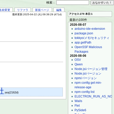
検索：
名前変更
リファラ
新規ページ
編集
アクセス:279 本日:1
最終更新:2025-04-22 (火) 09:39:29 (471d)
最新の100件
2026-08-07
arduino-ide-extension
package.json
tokkyo/メモ/セキュリティ
app.getPath
OpenSSF Malicious
Packages
2026-08-06
OSV
Qwen
Node.js/バージョン管理
Node.js/バージョン
npm/バージョン
npm config get min-
release-age
社
npm config list
(2162d)
[683]
ELECTRON_RUN_AS_NO
Wails
Flet
PySide6