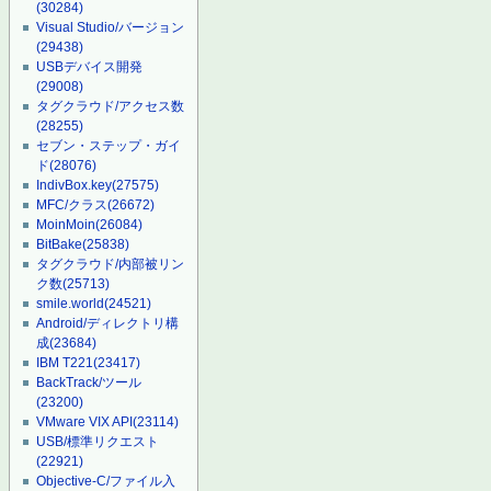
(30284)
Visual Studio/バージョン
(29438)
USBデバイス開発
(29008)
タグクラウド/アクセス数
(28255)
セブン・ステップ・ガイ
ド
(28076)
IndivBox.key
(27575)
MFC/クラス
(26672)
MoinMoin
(26084)
BitBake
(25838)
タグクラウド/内部被リン
ク数
(25713)
smile.world
(24521)
Android/ディレクトリ構
成
(23684)
IBM T221
(23417)
BackTrack/ツール
(23200)
VMware VIX API
(23114)
USB/標準リクエスト
(22921)
Objective-C/ファイル入