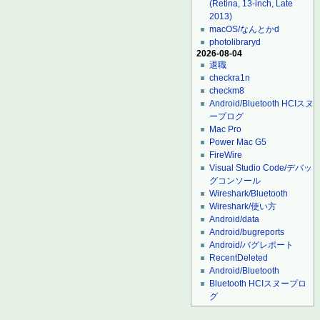
(Retina, 13-inch, Late
2013)
macOS/なんとかd
photolibraryd
2026-08-04
退職
checkra1n
checkm8
Android/Bluetooth HCIスヌ
ープログ
Mac Pro
Power Mac G5
FireWire
Visual Studio Code/デバッ
グコンソール
Wireshark/Bluetooth
Wireshark/使い方
Android/data
Android/bugreports
Android/バグレポート
RecentDeleted
Android/Bluetooth
Bluetooth HCIスヌープロ
グ