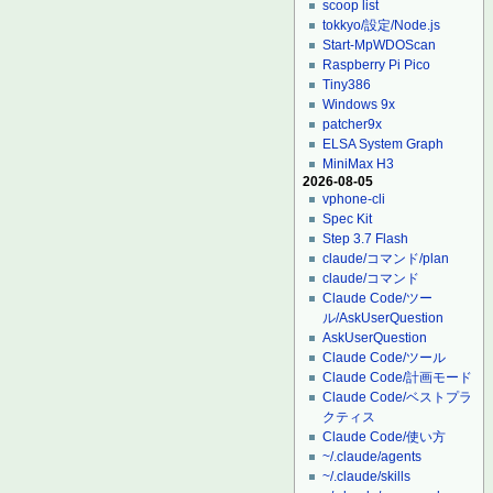
scoop list
tokkyo/設定/Node.js
Start-MpWDOScan
Raspberry Pi Pico
Tiny386
Windows 9x
patcher9x
ELSA System Graph
MiniMax H3
2026-08-05
vphone-cli
Spec Kit
Step 3.7 Flash
claude/コマンド/plan
claude/コマンド
Claude Code/ツー
ル/AskUserQuestion
AskUserQuestion
Claude Code/ツール
Claude Code/計画モード
Claude Code/ベストプラ
クティス
Claude Code/使い方
~/.claude/agents
~/.claude/skills