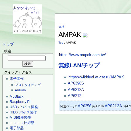
会社
AMPAK
Top
/ AMPAK
トップ
検索
https://www.ampak.com.tw/
無線LAN/チップ
クイックアクセス
https://wikidevi.wi-cat.ru/AMPAK
電子工作
AP6398S
プロトタイピング
AP6212A
Arduino
AP6212
M5Stack
Raspberry Pi
AP6212A
AP6256
関連ページ:
(471d)
(47
USBデバイス開発
[1]
[3]
HIDデバイス製作
MIDI機器製作
ニコニコ技術部
電子部品