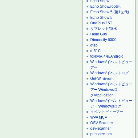
Echo Show
Echo Show/root化
Echo Show 5 (第1世代)
Echo Show 5
OnePlus 15T
タブレット/防水
Helio G99
Dimensity 6300
dtab
d-51C
tokkyo/メモ/Android
Windows/イベントビュー
アー
Windows/イベントログ
Get-WinEvent
Windows/イベントビュー
アー/Windowsロ
グ/Application
Windows/イベントビュー
アー/Windowsログ
イベントビューアー
WPA MCP
OSV-Scanner
osv-scanner
pubspec.lock