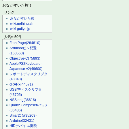
おなかすいた族！
リンク
おなかすいた族！
wiki.nothing.sh
wiki.guttyo.jp
人気の50件
FrontPage
(284810)
Arduino/ピン配置
(160563)
Objective-C
(75893)
ApplePS2Keyboard-
Japanese-v2
(49600)
レポートディスクリプタ
(48848)
cRARk
(44571)
USB/ディスクリプタ
(43705)
NSString
(36616)
Quartz Composer/パッチ
(36486)
SmartQ 5
(35209)
Arduino
(32431)
HIDデバイス/開発