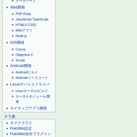
データベース
Web開発
PHP
Ruby
JavaScript
TypeScript
HTML5
CSS3
Webアプリ
Node.js
iOS/開発
Cocoa
Objective-C
Xcode
Android/開発
Android/ビルド
Android/ソースコード
Linux/デバイスドライバ
Linuxカーネル/ビルド
カーネルモジュール/開
発
ネイティブアプリ開発
チラ裏
タグクラウド
PukiWiki設定
PukiWiki/自作プラグイン