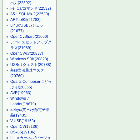
出力
(22592)
FeliCa/コマンド
(22532)
A5：SQL Mk-2
(22530)
ARToolKit
(21783)
Linux/USBガジェット
(21677)
OpenCvSharp
(21606)
デバイスセットアップク
ラス
(21089)
OpenCV/cv
(20837)
Windows SDK
(20828)
USB/リクエスト
(20788)
基礎文法最速マスター
(20760)
Quartz Composerにどっ
ぷり!
(20366)
AVR
(19963)
Windows 7
Loader
(19879)
tokkyo/買った物/電子部
品
(19435)
V-USB
(19153)
OpenCV
(19136)
OSx86
(19106)
Linuxカーネル/バージョ