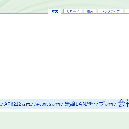
本文
リロード
差分
バックアップ
会
無線LAN/チップ
AP6212
AP6398S
1d)
(471d)
(478d)
(478d)
[5]
[2]
[9]