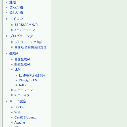
通販
買った物
欲しい物
マイコン
ESP32
ARM
AVR
8ピンマイコン
プログラミング
プログラミング言語
画像処理
自然言語処理
生成AI
画像生成AI
動画生成AI
LLM
LLM/モデル/日本語
ローカルLLM
RAG
AIエージェント
AIエディタ
サーバ設定
Docker
WSL
CentOS
Ubuntu
Apache