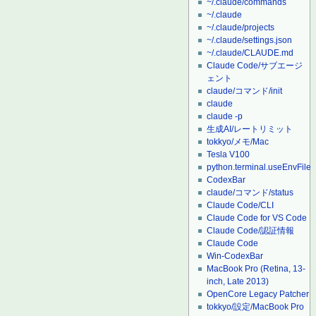
~/.claude/commands
~/.claude
~/.claude/projects
~/.claude/settings.json
~/.claude/CLAUDE.md
Claude Code/サブエージ
ェント
claude/コマンド/init
claude
claude -p
生成AI/レートリミット
tokkyo/メモ/Mac
Tesla V100
python.terminal.useEnvFile
CodexBar
claude/コマンド/status
Claude Code/CLI
Claude Code for VS Code
Claude Code/認証情報
Claude Code
Win-CodexBar
MacBook Pro (Retina, 13-
inch, Late 2013)
OpenCore Legacy Patcher
tokkyo/設定/MacBook Pro