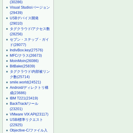
(30286)
Visual Studio/バージョン
(29439)
USBデバイス開発
(29010)
タグクラウド/アクセス数
(28256)
セブン・ステップ・ガイ
ド
(28077)
IndivBox.key
(27576)
MFC/クラス
(26673)
MoinMoin
(26086)
BitBake
(25839)
タグクラウド/内部被リン
ク数
(25714)
smile.world
(24521)
Android/ディレクトリ構
成
(23686)
IBM T221
(23419)
BackTrack/ツール
(23201)
VMware VIX API
(23117)
USB/標準リクエスト
(22925)
Objective-C/ファイル入