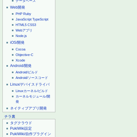
データベース
Web開発
PHP
Ruby
JavaScript
TypeScript
HTML5
CSS3
Webアプリ
Node.js
iOS/開発
Cocoa
Objective-C
Xcode
Android/開発
Android/ビルド
Android/ソースコード
Linux/デバイスドライバ
Linuxカーネル/ビルド
カーネルモジュール/開
発
ネイティブアプリ開発
チラ裏
タグクラウド
PukiWiki設定
PukiWiki/自作プラグイン