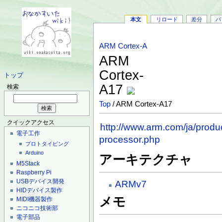
本文
リロード
差分
バ
ARM Cortex-A
ARM
Cortex-
トップ
A17
検索
Top
/ ARM Cortex-A17
クイックアクセス
http://www.arm.com/ja/produ
電子工作
processor.php
プロトタイピング
Arduino
アーキテクチャ
M5Stack
Raspberry Pi
USBデバイス開発
ARMv7
HIDデバイス製作
メモ
MIDI機器製作
ニコニコ技術部
電子部品