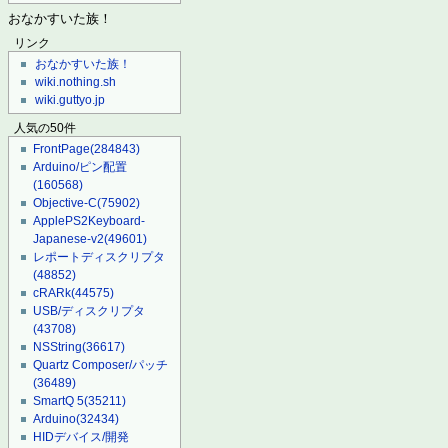
おなかすいた族！
リンク
おなかすいた族！
wiki.nothing.sh
wiki.guttyo.jp
人気の50件
FrontPage
(284843)
Arduino/ピン配置
(160568)
Objective-C
(75902)
ApplePS2Keyboard-
Japanese-v2
(49601)
レポートディスクリプタ
(48852)
cRARk
(44575)
USB/ディスクリプタ
(43708)
NSString
(36617)
Quartz Composer/パッチ
(36489)
SmartQ 5
(35211)
Arduino
(32434)
HIDデバイス/開発