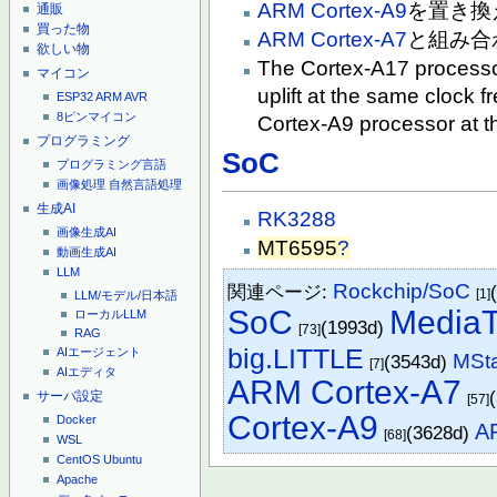
ARM Cortex-A9
を置き換
通販
買った物
ARM Cortex-A7
と組み合
欲しい物
The Cortex-A17 processo
マイコン
uplift at the same clock 
ESP32
ARM
AVR
8ピンマイコン
Cortex-A9 processor at t
プログラミング
SoC
プログラミング言語
画像処理
自然言語処理
生成AI
RK3288
画像生成AI
MT6595
?
動画生成AI
LLM
Rockchip/SoC
関連ページ:
[1]
LLM/モデル/日本語
SoC
Media
ローカルLLM
(1993d)
[73]
RAG
big.LITTLE
AIエージェント
MSt
(3543d)
[7]
AIエディタ
ARM Cortex-A7
サーバ設定
[57]
Cortex-A9
Docker
A
(3628d)
[68]
WSL
CentOS
Ubuntu
Apache