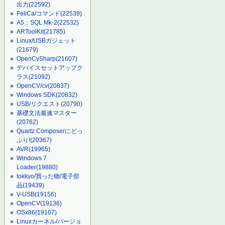
出力
(22592)
FeliCa/コマンド
(22539)
A5：SQL Mk-2
(22532)
ARToolKit
(21785)
Linux/USBガジェット
(21679)
OpenCvSharp
(21607)
デバイスセットアップク
ラス
(21092)
OpenCV/cv
(20837)
Windows SDK
(20832)
USB/リクエスト
(20790)
基礎文法最速マスター
(20762)
Quartz Composerにどっ
ぷり!
(20367)
AVR
(19965)
Windows 7
Loader
(19880)
tokkyo/買った物/電子部
品
(19439)
V-USB
(19156)
OpenCV
(19136)
OSx86
(19107)
Linuxカーネル/バージョ