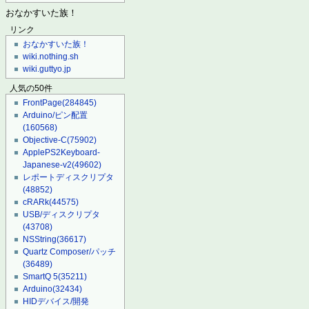
おなかすいた族！
リンク
おなかすいた族！
wiki.nothing.sh
wiki.guttyo.jp
人気の50件
FrontPage
(284845)
Arduino/ピン配置
(160568)
Objective-C
(75902)
ApplePS2Keyboard-
Japanese-v2
(49602)
レポートディスクリプタ
(48852)
cRARk
(44575)
USB/ディスクリプタ
(43708)
NSString
(36617)
Quartz Composer/パッチ
(36489)
SmartQ 5
(35211)
Arduino
(32434)
HIDデバイス/開発