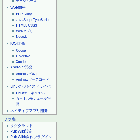
データベース
Web開発
PHP
Ruby
JavaScript
TypeScript
HTML5
CSS3
Webアプリ
Node.js
iOS/開発
Cocoa
Objective-C
Xcode
Android/開発
Android/ビルド
Android/ソースコード
Linux/デバイスドライバ
Linuxカーネル/ビルド
カーネルモジュール/開
発
ネイティブアプリ開発
チラ裏
タグクラウド
PukiWiki設定
PukiWiki/自作プラグイン