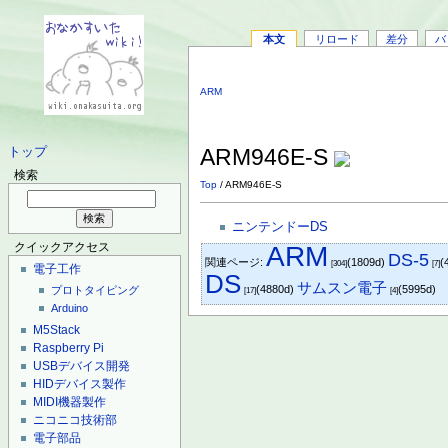
本文
リロード
差分
バ
ARM
ARM946E-S
トップ
検索
Top
/ ARM946E-S
ニンテンドーDS
ARM
クイックアクセス
DS-5
関連ページ:
(1809d)
(
[304]
[7]
電子工作
DS
サムスン電子
(4880d)
(5995d)
プロトタイピング
[17]
[4]
Arduino
M5Stack
Raspberry Pi
USBデバイス開発
HIDデバイス製作
MIDI機器製作
ニコニコ技術部
電子部品