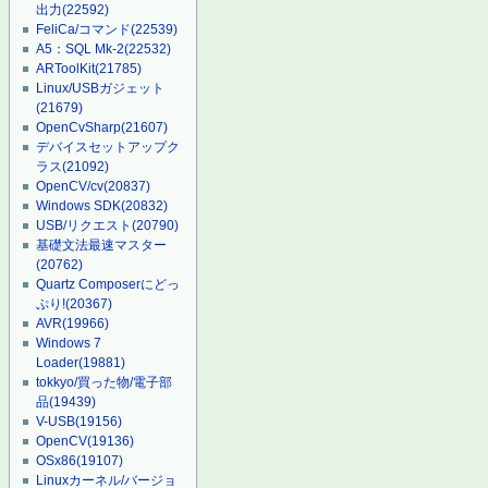
出力
(22592)
FeliCa/コマンド
(22539)
A5：SQL Mk-2
(22532)
ARToolKit
(21785)
Linux/USBガジェット
(21679)
OpenCvSharp
(21607)
デバイスセットアップク
ラス
(21092)
OpenCV/cv
(20837)
Windows SDK
(20832)
USB/リクエスト
(20790)
基礎文法最速マスター
(20762)
Quartz Composerにどっ
ぷり!
(20367)
AVR
(19966)
Windows 7
Loader
(19881)
tokkyo/買った物/電子部
品
(19439)
V-USB
(19156)
OpenCV
(19136)
OSx86
(19107)
Linuxカーネル/バージョ