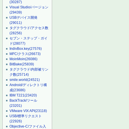
(30287)
Visual Studio/バージョン
(29439)
USBデバイス開発
(29011)
タグクラウド/アクセス数
(28256)
セブン・ステップ・ガイ
ド
(28077)
IndivBox.key
(27576)
MFC/クラス
(26673)
MoinMoin
(26086)
BitBake
(25839)
タグクラウド/内部被リン
ク数
(25714)
smile.world
(24521)
Android/ディレクトリ構
成
(23686)
IBM T221
(23420)
BackTrack/ツール
(23201)
VMware VIX API
(23118)
USB/標準リクエスト
(22926)
Objective-C/ファイル入