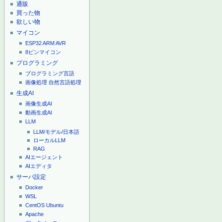
通販
買った物
欲しい物
マイコン
ESP32
ARM
AVR
8ピンマイコン
プログラミング
プログラミング言語
画像処理
自然言語処理
生成AI
画像生成AI
動画生成AI
LLM
LLM/モデル/日本語
ローカルLLM
RAG
AIエージェント
AIエディタ
サーバ設定
Docker
WSL
CentOS
Ubuntu
Apache