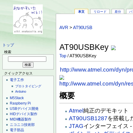
本文
リロード
差分
バ
AVR
>
AT90USB
AT90USBKey
トップ
検索
Top
/ AT90USBKey
http://www.atmel.com/dyn/pr
クイックアクセス
電子工作
プロトタイピング
Arduino
概要
M5Stack
Raspberry Pi
USBデバイス開発
Atmel
純正のデモキット
HIDデバイス製作
AT90USB1287
を搭載し
MIDI機器製作
ニコニコ技術部
JTAG
インターフェイス -
電子部品