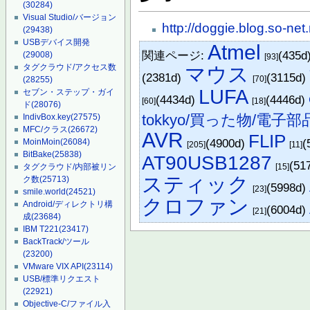
(30284)
Visual Studio/バージョン
http://doggie.blog.so-net
(29438)
USBデバイス開発
Atmel
関連ページ:
(435d
(29008)
[93]
タグクラウド/アクセス数
マウス
(2381d)
(3115d)
[70]
(28255)
LUFA
セブン・ステップ・ガイ
(4434d)
(4446d)
[60]
[18]
ド
(28076)
tokkyo/買った物/電子部
IndivBox.key
(27575)
MFC/クラス
(26672)
AVR
FLIP
(4900d)
(
MoinMoin
(26084)
[205]
[11]
BitBake
(25838)
AT90USB1287
(51
[15]
タグクラウド/内部被リン
スティック
ク数
(25713)
(5998d)
[23]
smile.world
(24521)
クロファン
Android/ディレクトリ構
(6004d)
[21]
成
(23684)
IBM T221
(23417)
BackTrack/ツール
(23200)
VMware VIX API
(23114)
USB/標準リクエスト
(22921)
Objective-C/ファイル入