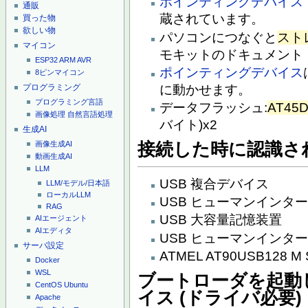
ポインティングデバイス
通販
蔵されています。
買った物
欲しい物
パソコンにつなぐと
スト
マイコン
モキットのドキュメント
ESP32
ARM
AVR
ポインティングデバイス
8ピンマイコン
プログラミング
に動かせます。
プログラミング言語
データフラッシュ:
AT45
画像処理
自然言語処理
バイト)x2
生成AI
接続した時に認識さ
画像生成AI
動画生成AI
LLM
USB 複合デバイス
LLM/モデル/日本語
ローカルLLM
USB ヒューマンインタ
RAG
USB 大容量記憶装置
AIエージェント
AIエディタ
USB ヒューマンインタ
サーバ設定
ATMEL AT90USB128 M 
Docker
WSL
ブートローダを起動
CentOS
Ubuntu
イス (ドライバ必要)
Apache