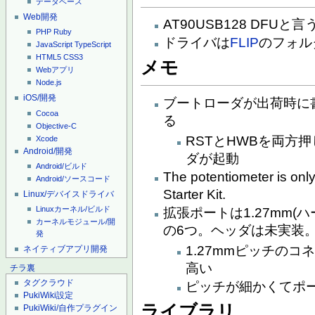
データベース
Web開発
AT90USB128 DFU
PHP
Ruby
ドライバは
FLIP
のフォル
JavaScript
TypeScript
HTML5
CSS3
メモ
Webアプリ
Node.js
iOS/開発
ブートローダが出荷時に
Cocoa
る
Objective-C
RSTとHWBを両方
Xcode
Android/開発
ダが起動
Android/ビルド
The potentiometer is onl
Android/ソースコード
Starter Kit.
Linux/デバイスドライバ
Linuxカーネル/ビルド
拡張ポートは1.27mm(
カーネルモジュール/開
の6つ。ヘッダは未実装
発
1.27mmピッチの
ネイティブアプリ開発
高い
チラ裏
タグクラウド
ピッチが細かくてポ
PukiWiki設定
ライブラリ
PukiWiki/自作プラグイン