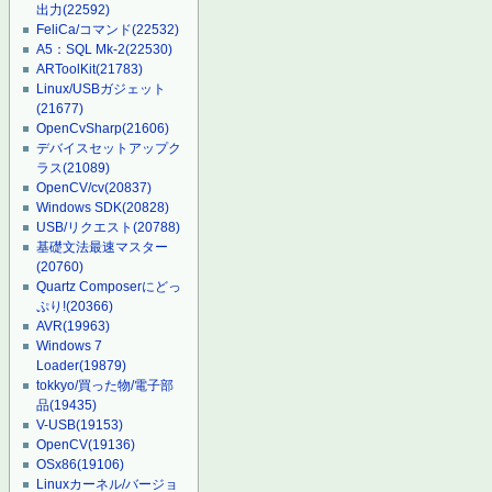
出力
(22592)
FeliCa/コマンド
(22532)
A5：SQL Mk-2
(22530)
ARToolKit
(21783)
Linux/USBガジェット
(21677)
OpenCvSharp
(21606)
デバイスセットアップク
ラス
(21089)
OpenCV/cv
(20837)
Windows SDK
(20828)
USB/リクエスト
(20788)
基礎文法最速マスター
(20760)
Quartz Composerにどっ
ぷり!
(20366)
AVR
(19963)
Windows 7
Loader
(19879)
tokkyo/買った物/電子部
品
(19435)
V-USB
(19153)
OpenCV
(19136)
OSx86
(19106)
Linuxカーネル/バージョ