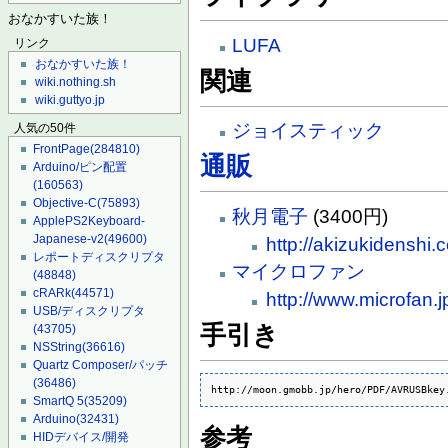
おなかすいた族！
LUFA
リンク
おなかすいた族！
関連
wiki.nothing.sh
wiki.guttyo.jp
ジョイスティック
人気の50件
FrontPage
(284810)
通販
Arduino/ピン配置
(160563)
Objective-C
(75893)
秋月電子
(3400円)
ApplePS2Keyboard-
Japanese-v2
(49600)
http://akizukidenshi
レポートディスクリプタ
マイクロファン
(48848)
cRARk
(44571)
http://www.microfan.
USB/ディスクリプタ
手引き
(43705)
NSString
(36616)
Quartz Composer/パッチ
(36486)
http://moon.gmobb.jp/hero/PDF/AVRUSBkey
SmartQ 5
(35209)
Arduino
(32431)
参考
HIDデバイス/開発