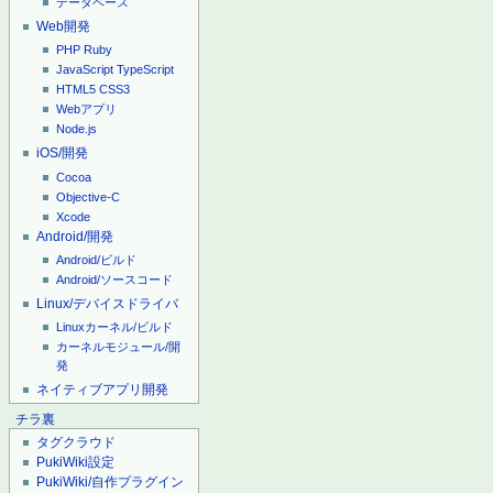
データベース
Web開発
PHP
Ruby
JavaScript
TypeScript
HTML5
CSS3
Webアプリ
Node.js
iOS/開発
Cocoa
Objective-C
Xcode
Android/開発
Android/ビルド
Android/ソースコード
Linux/デバイスドライバ
Linuxカーネル/ビルド
カーネルモジュール/開
発
ネイティブアプリ開発
チラ裏
タグクラウド
PukiWiki設定
PukiWiki/自作プラグイン