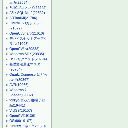
出力
(22594)
FeliCa/コマンド
(22545)
A5：SQL Mk-2
(22532)
ARToolKit
(21786)
Linux/USBガジェット
(21679)
OpenCvSharp
(21610)
デバイスセットアップク
ラス
(21093)
OpenCV/cv
(20838)
Windows SDK
(20835)
USB/リクエスト
(20794)
基礎文法最速マスター
(20764)
Quartz Composerにどっ
ぷり!
(20367)
AVR
(19966)
Windows 7
Loader
(19882)
tokkyo/買った物/電子部
品
(19441)
V-USB
(19157)
OpenCV
(19136)
OSx86
(19107)
Linuxカーネル/バージョ