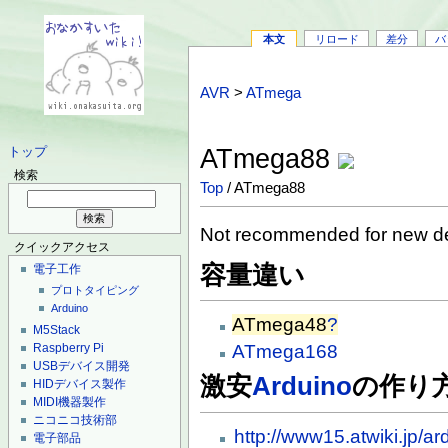
本文
リロード
差分
バ
AVR
>
ATmega
ATmega88
トップ
検索
Top
/ ATmega88
Not recommended for new d
クイックアクセス
容量違い
電子工作
プロトタイピング
Arduino
ATmega48
?
M5Stack
ATmega168
Raspberry Pi
USBデバイス開発
激安
Arduino
の作り
HIDデバイス製作
MIDI機器製作
ニコニコ技術部
http://www15.atwiki.jp/a
電子部品