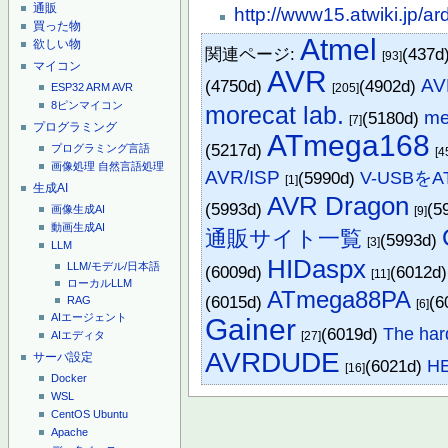
通販
http://www15.atwiki.jp/a
買った物
Atmel
欲しい物
関連ページ:
(437d
[93]
マイコン
AVR
A
(4750d)
(4902d)
ESP32
ARM
AVR
[205]
8ピンマイコン
morecat lab.
m
(5180d)
[7]
プログラミング
ATmega168
(5217d)
プログラミング言語
[4
画像処理
自然言語処理
AVR/ISP
(5990d)
V-USBを
[1]
生成AI
AVR Dragon
(5993d)
(5
画像生成AI
[9]
動画生成AI
通販サイト一覧
(5993d)
[3]
LLM
HIDaspx
LLM/モデル/日本語
(6009d)
(6012d
[11]
ローカルLLM
ATmega88PA
(6015d)
(6
RAG
[6]
AIエージェント
Gainer
(6019d)
The har
[27]
AIエディタ
AVRDUDE
サーバ設定
(6021d)
HE
[16]
Docker
WSL
CentOS
Ubuntu
Apache