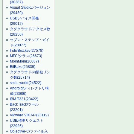
(30287)
Visual Studio/バージョン
(29439)
USBデバイス開発
(29012)
タグクラウド/アクセス数
(28256)
セブン・ステップ・ガイ
ド
(28077)
IndivBox.key
(27578)
MFC/クラス
(26673)
MoinMoin
(26087)
BitBake
(25839)
タグクラウド/内部被リン
ク数
(25714)
smile.world
(24522)
Android/ディレクトリ構
成
(23686)
IBM T221
(23422)
BackTrack/ツール
(23201)
VMware VIX API
(23119)
USB/標準リクエスト
(22926)
Objective-C/ファイル入