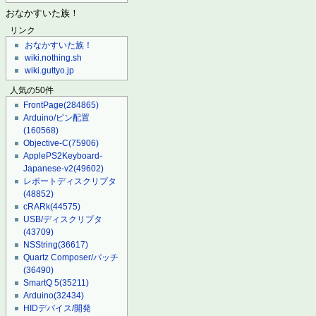
おなかすいた族！
リンク
おなかすいた族！
wiki.nothing.sh
wiki.guttyo.jp
人気の50件
FrontPage
(284865)
Arduino/ピン配置
(160568)
Objective-C
(75906)
ApplePS2Keyboard-
Japanese-v2
(49602)
レポートディスクリプタ
(48852)
cRARk
(44575)
USB/ディスクリプタ
(43709)
NSString
(36617)
Quartz Composer/パッチ
(36490)
SmartQ 5
(35211)
Arduino
(32434)
HIDデバイス/開発