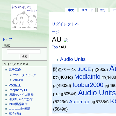
本文
リロード
差分
バ
リダイレクトペ
ージ
AU
トップ
検索
Top
/ AU
Audio Units
クイックアクセス
A
JUCE
関連ページ:
(290d)
電子工作
[1]
MediaInfo
プロトタイピング
(4084d)
(448
[70]
[4]
Arduino
foobar2000
(4903d)
(49
M5Stack
[2]
[5]
Raspberry Pi
Audio Unit
(5054d)
[1161]
USBデバイス開発
K
HIDデバイス製作
Automap
(5223d)
(5738d)
[1]
MIDI機器製作
(5849d)
ニコニコ技術部
電子部品