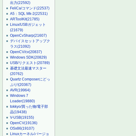
出力
(22592)
FeliCa/コマンド
(22537)
A5：SQL Mk-2
(22531)
ARToolKit
(21785)
Linux/USBガジェット
(21679)
OpenCvSharp
(21607)
デバイスセットアップク
ラス
(21092)
OpenCV/cv
(20837)
Windows SDK
(20829)
USB/リクエスト
(20789)
基礎文法最速マスター
(20762)
Quartz Composerにどっ
ぷり!
(20367)
AVR
(19964)
Windows 7
Loader
(19880)
tokkyo/買った物/電子部
品
(19438)
V-USB
(19155)
OpenCV
(19136)
OSx86
(19107)
Linuxカーネル/バージョ