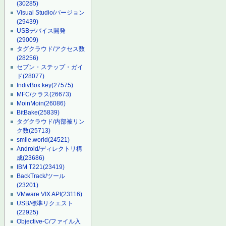
(30285)
Visual Studio/バージョン
(29439)
USBデバイス開発
(29009)
タグクラウド/アクセス数
(28256)
セブン・ステップ・ガイ
ド
(28077)
IndivBox.key
(27575)
MFC/クラス
(26673)
MoinMoin
(26086)
BitBake
(25839)
タグクラウド/内部被リン
ク数
(25713)
smile.world
(24521)
Android/ディレクトリ構
成
(23686)
IBM T221
(23419)
BackTrack/ツール
(23201)
VMware VIX API
(23116)
USB/標準リクエスト
(22925)
Objective-C/ファイル入