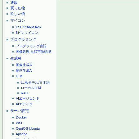
通販
買った物
欲しい物
マイコン
ESP32
ARM
AVR
8ピンマイコン
プログラミング
プログラミング言語
画像処理
自然言語処理
生成AI
画像生成AI
動画生成AI
LLM
LLM/モデル/日本語
ローカルLLM
RAG
AIエージェント
AIエディタ
サーバ設定
Docker
WSL
CentOS
Ubuntu
Apache