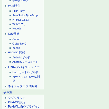
データベース
Web開発
PHP
Ruby
JavaScript
TypeScript
HTML5
CSS3
Webアプリ
Node.js
iOS/開発
Cocoa
Objective-C
Xcode
Android/開発
Android/ビルド
Android/ソースコード
Linux/デバイスドライバ
Linuxカーネル/ビルド
カーネルモジュール/開
発
ネイティブアプリ開発
チラ裏
タグクラウド
PukiWiki設定
PukiWiki/自作プラグイン