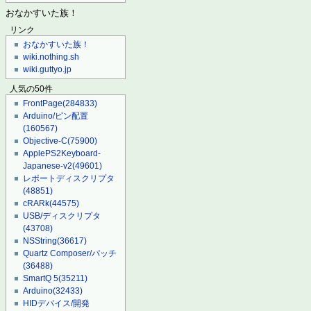
おなかすいた族！
リンク
おなかすいた族！
wiki.nothing.sh
wiki.guttyo.jp
人気の50件
FrontPage
(284833)
Arduino/ピン配置
(160567)
Objective-C
(75900)
ApplePS2Keyboard-
Japanese-v2
(49601)
レポートディスクリプタ
(48851)
cRARk
(44575)
USB/ディスクリプタ
(43708)
NSString
(36617)
Quartz Composer/パッチ
(36488)
SmartQ 5
(35211)
Arduino
(32433)
HIDデバイス/開発