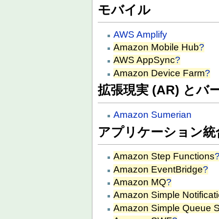
モバイル
AWS Amplify
Amazon Mobile Hub
?
AWS AppSync
?
Amazon Device Farm
?
拡張現実 (AR) とバ
Amazon Sumerian
アプリケーション統
Amazon Step Functions
Amazon EventBridge
?
Amazon MQ
?
Amazon Simple Notificat
Amazon Simple Queue S