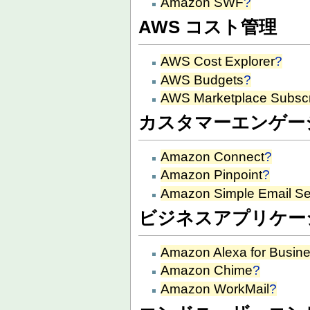
Amazon SWF
?
AWS コスト管理
AWS Cost Explorer
?
AWS Budgets
?
AWS Marketplace Subscr
カスタマーエンゲー
Amazon Connect
?
Amazon Pinpoint
?
Amazon Simple Email Se
ビジネスアプリケー
Amazon Alexa for Busin
Amazon Chime
?
Amazon WorkMail
?