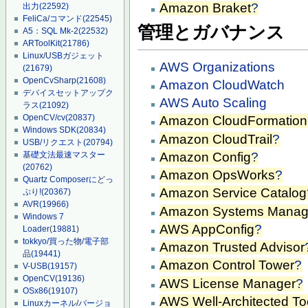
Amazon Braket
?
出力
(22592)
FeliCa/コマンド
(22545)
管理とガバナンス
A5：SQL Mk-2
(22532)
ARToolKit
(21786)
Linux/USBガジェット
AWS Organizations
(21679)
OpenCvSharp
(21608)
Amazon CloudWatch
デバイスセットアップク
AWS Auto Scaling
ラス
(21092)
OpenCV/cv
(20837)
Amazon CloudFormation
Windows SDK
(20834)
Amazon CloudTrail
?
USB/リクエスト
(20794)
Amazon Config
?
基礎文法最速マスター
(20762)
Amazon OpsWorks
?
Quartz Composerにどっ
Amazon Service Catalog
ぷり!
(20367)
AVR
(19966)
Amazon Systems Manag
Windows 7
AWS AppConfig
?
Loader
(19881)
tokkyo/買った物/電子部
Amazon Trusted Advisor
品
(19441)
Amazon Control Tower
?
V-USB
(19157)
OpenCV
(19136)
AWS License Manager
?
OSx86
(19107)
AWS Well-Architected To
Linuxカーネル/バージョ