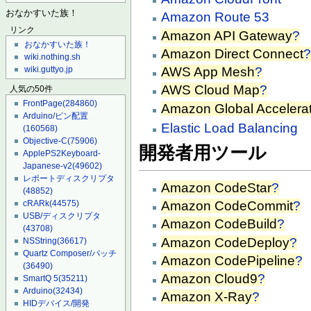
おなかすいた族！
Amazon Route 53
リンク
Amazon API Gateway
?
おなかすいた族！
Amazon Direct Connect
wiki.nothing.sh
AWS App Mesh
?
wiki.guttyo.jp
AWS Cloud Map
?
人気の50件
FrontPage
(284860)
Amazon Global Accelera
Arduino/ピン配置
Elastic Load Balancing
(160568)
Objective-C
(75906)
開発者用ツール
ApplePS2Keyboard-
Japanese-v2
(49602)
レポートディスクリプタ
Amazon CodeStar
?
(48852)
Amazon CodeCommit
?
cRARk
(44575)
USB/ディスクリプタ
Amazon CodeBuild
?
(43708)
Amazon CodeDeploy
?
NSString
(36617)
Quartz Composer/パッチ
Amazon CodePipeline
?
(36490)
Amazon Cloud9
?
SmartQ 5
(35211)
Arduino
(32434)
Amazon X-Ray
?
HIDデバイス/開発