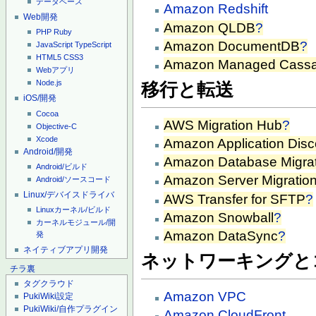
データベース
Amazon Redshift
Web開発
Amazon QLDB
?
PHP
Ruby
Amazon DocumentDB
?
JavaScript
TypeScript
HTML5
CSS3
Amazon Managed Cassa
Webアプリ
Node.js
移行と転送
iOS/開発
Cocoa
AWS Migration Hub
?
Objective-C
Xcode
Amazon Application Disc
Android/開発
Amazon Database Migrat
Android/ビルド
Amazon Server Migration
Android/ソースコード
Linux/デバイスドライバ
AWS Transfer for SFTP
?
Linuxカーネル/ビルド
Amazon Snowball
?
カーネルモジュール/開
Amazon DataSync
?
発
ネイティブアプリ開発
ネットワーキングと
チラ裏
タグクラウド
Amazon VPC
PukiWiki設定
PukiWiki/自作プラグイン
Amazon CloudFront