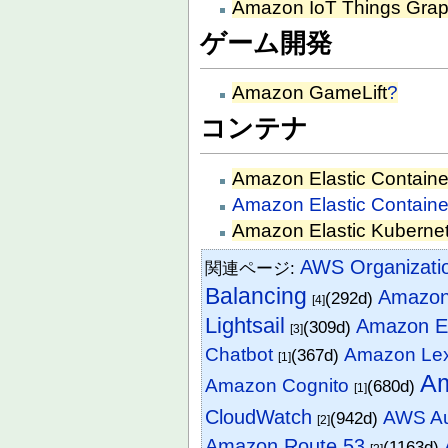
Amazon IoT Things Gra
ゲーム開発
Amazon GameLift
?
コンテナ
Amazon Elastic Containe
Amazon Elastic Containe
Amazon Elastic Kubernet
AWS Organizati
関連ページ:
Balancing
Amazon
(292d)
[4]
Lightsail
Amazon El
(309d)
[3]
Chatbot
Amazon Le
(367d)
[1]
A
Amazon Cognito
(680d)
[1]
CloudWatch
AWS Au
(942d)
[2]
Amazon Route 53
(1163d)