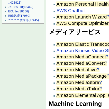
ン
(18913)
Amazon Personal Healt
JXD S5110
(18442)
AWS Chatbot
IBOutlet
(18156)
画像処理
(17950)
Amazon Launch Wizard
ニコニコ技術部
(17445)
AWS Compute Optimizer
メディアサービス
Amazon Elastic Transco
Amazon Kinesis Video S
Amazon MediaConnect
?
Amazon MediaConvert
?
Amazon MediaLive
?
Amazon MediaPackage
Amazon MediaStore
?
Amazon MediaTailor
?
Amazon Elemental Appli
Machine Learning