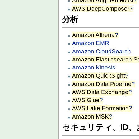
Amazon Augmented AI
?
AWS DeepComposer
?
分析
Amazon Athena
?
Amazon EMR
Amazon CloudSearch
Amazon Elasticsearch S
Amazon Kinesis
Amazon QuickSight
?
Amazon Data Pipeline
?
AWS Data Exchange
?
AWS Glue
?
AWS Lake Formation
?
Amazon MSK
?
セキュリティ、ID