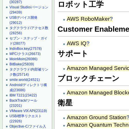
(30287)
ロボット工学
Visual Studio/バージョン
(29439)
USBデバイス開発
AWS RoboMaker
?
(29012)
Customer Enableme
タグクラウド/アクセス数
(28256)
セブン・ステップ・ガイ
AWS IQ
?
ド
(28077)
IndivBox.key
(27578)
サポート
MFC/クラス
(26673)
MoinMoin
(26086)
BitBake
(25839)
Amazon Managed Servi
タグクラウド/内部被リン
ク数
(25714)
ブロックチェーン
smile.world
(24521)
Android/ディレクトリ構
成
(23686)
Amazon Managed Block
IBM T221
(23422)
BackTrack/ツール
衛星
(23201)
VMware VIX API
(23119)
USB/標準リクエスト
Amazon Ground Station
(22926)
Amazon Quantum Techno
Objective-C/ファイル入