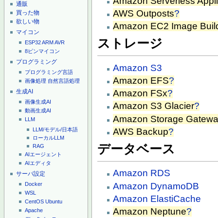
Amazon Serverless Appli
通販
AWS Outposts
?
買った物
欲しい物
Amazon EC2 Image Buil
マイコン
ストレージ
ESP32
ARM
AVR
8ピンマイコン
プログラミング
Amazon S3
プログラミング言語
Amazon EFS
?
画像処理
自然言語処理
生成AI
Amazon FSx
?
画像生成AI
Amazon S3 Glacier
?
動画生成AI
Amazon Storage Gatew
LLM
AWS Backup
?
LLM/モデル/日本語
ローカルLLM
データベース
RAG
AIエージェント
AIエディタ
Amazon RDS
サーバ設定
Amazon DynamoDB
Docker
WSL
Amazon ElastiCache
CentOS
Ubuntu
Amazon Neptune
?
Apache