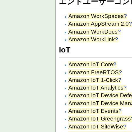
エンドユーザーコン
Amazon WorkSpaces
?
Amazon AppStream 2.0
Amazon WorkDocs
?
Amazon WorkLink
?
IoT
Amazon IoT Core
?
Amazon FreeRTOS
?
Amazon IoT 1-Click
?
Amazon IoT Analytics
?
Amazon IoT Device Defe
Amazon IoT Device Ma
Amazon IoT Events
?
Amazon IoT Greengrass
Amazon IoT SiteWise
?