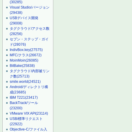
(30285)
Visual Studio/バージョン
(29438)
USBデバイス開発
(29008)
タグクラウド/アクセス数
(28256)
セブン・ステップ・ガイ
ド
(28076)
IndivBox.key
(27575)
MFC/クラス
(26672)
MoinMoin
(26085)
BitBake
(25838)
タグクラウド/内部被リン
ク数
(25713)
smile.world
(24521)
Android/ディレクトリ構
成
(23685)
IBM T221
(23417)
BackTrack/ツール
(23200)
VMware VIX API
(23114)
USB/標準リクエスト
(22922)
Objective-C/ファイル入