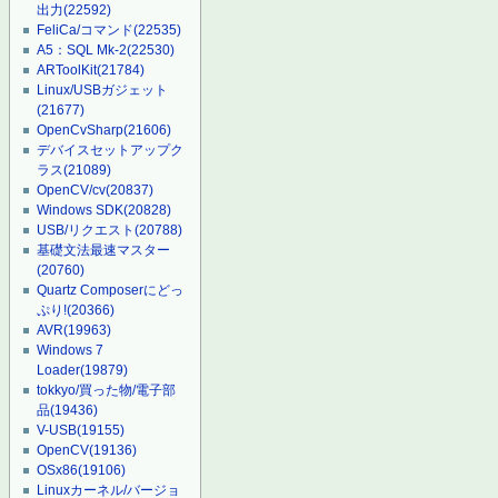
出力
(22592)
FeliCa/コマンド
(22535)
A5：SQL Mk-2
(22530)
ARToolKit
(21784)
Linux/USBガジェット
(21677)
OpenCvSharp
(21606)
デバイスセットアップク
ラス
(21089)
OpenCV/cv
(20837)
Windows SDK
(20828)
USB/リクエスト
(20788)
基礎文法最速マスター
(20760)
Quartz Composerにどっ
ぷり!
(20366)
AVR
(19963)
Windows 7
Loader
(19879)
tokkyo/買った物/電子部
品
(19436)
V-USB
(19155)
OpenCV
(19136)
OSx86
(19106)
Linuxカーネル/バージョ