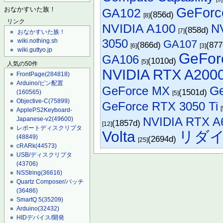
GeFor
GA102
おなかすいた族！
(856d)
[8]
リンク
NVIDIA A100
N
(858d)
[7]
おなかすいた族！
3050
wiki.nothing.sh
GA107
(866d)
(87
[6]
[3]
wiki.guttyo.jp
GeFor
GA106
(1010d)
[5]
人気の50件
NVIDIA RTX A200
FrontPage
(284818)
Arduino/ピン配置
G
GeForce MX
(1501d)
(160565)
[5]
Objective-C
(75899)
GeForce RTX 3050 Ti
[
ApplePS2Keyboard-
NVIDIA RTX A
Japanese-v2
(49600)
(1857d)
[12]
レポートディスクリプタ
Volta
リダ
(48849)
(2694d)
[25]
cRARk
(44573)
USB/ディスクリプタ
(43706)
NSString
(36616)
Quartz Composer/パッチ
(36486)
SmartQ 5
(35209)
Arduino
(32432)
HIDデバイス/開発