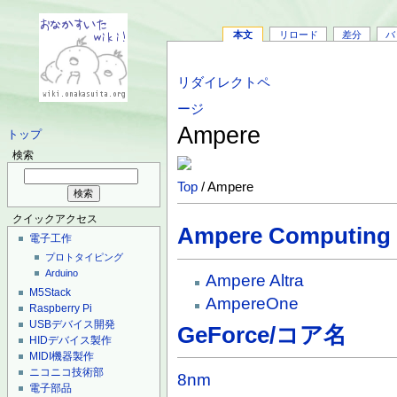
本文
リロード
差分
バ
リダイレクトペ
ージ
Ampere
トップ
検索
Top
/ Ampere
クイックアクセス
Ampere Computing
電子工作
プロトタイピング
Arduino
Ampere Altra
M5Stack
AmpereOne
Raspberry Pi
USBデバイス開発
GeForce/コア名
HIDデバイス製作
MIDI機器製作
ニコニコ技術部
8nm
電子部品