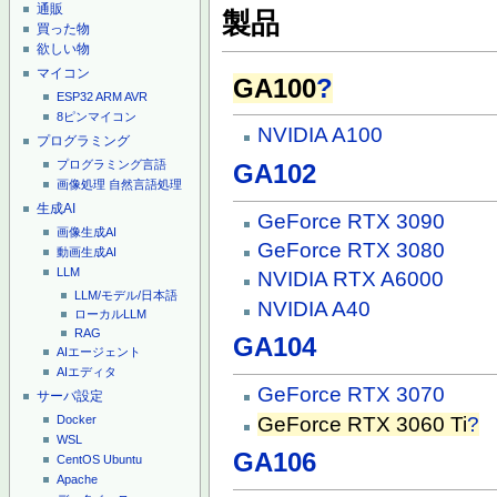
通販
製品
買った物
欲しい物
マイコン
GA100
?
ESP32
ARM
AVR
8ピンマイコン
NVIDIA A100
プログラミング
プログラミング言語
GA102
画像処理
自然言語処理
生成AI
GeForce RTX 3090
画像生成AI
GeForce RTX 3080
動画生成AI
LLM
NVIDIA RTX A6000
LLM/モデル/日本語
NVIDIA A40
ローカルLLM
RAG
GA104
AIエージェント
AIエディタ
GeForce RTX 3070
サーバ設定
GeForce RTX 3060 Ti
?
Docker
WSL
GA106
CentOS
Ubuntu
Apache