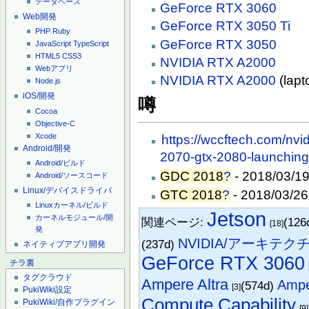
データベース
GeForce RTX 3060
Web開発
GeForce RTX 3050 Ti
PHP
Ruby
GeForce RTX 3050
JavaScript
TypeScript
HTML5
CSS3
NVIDIA RTX A2000
Webアプリ
NVIDIA RTX A2000
(lapt
Node.js
iOS/開発
噂
Cocoa
Objective-C
Xcode
https://wccftech.com/nv
Android/開発
2070-gtx-2080-launching-
Android/ビルド
GDC 2018
?
- 2018/03/19
Android/ソースコード
Linux/デバイスドライバ
GTC 2018
?
- 2018/03/26
Linuxカーネル/ビルド
Jetson
カーネルモジュール/開
関連ページ:
(126
[18]
発
NVIDIA/アーキテク
(237d)
ネイティブアプリ開発
GeForce RTX 3060
チラ裏
タグクラウド
Ampere Altra
Amp
(574d)
[3]
PukiWiki設定
Compute Capability
PukiWiki/自作プラグイン
[9]